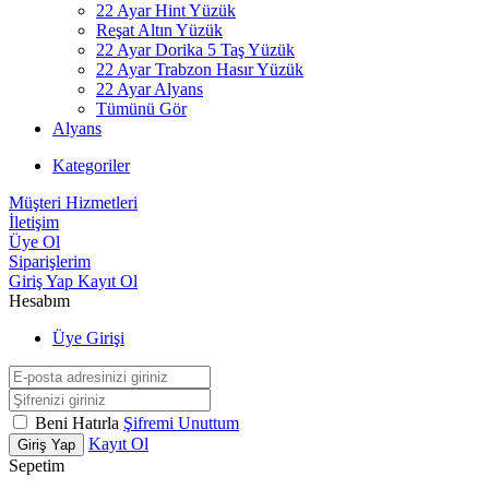
22 Ayar Hint Yüzük
Reşat Altın Yüzük
22 Ayar Dorika 5 Taş Yüzük
22 Ayar Trabzon Hasır Yüzük
22 Ayar Alyans
Tümünü Gör
Alyans
Kategoriler
Müşteri Hizmetleri
İletişim
Üye Ol
Siparişlerim
Giriş Yap
Kayıt Ol
Hesabım
Üye Girişi
Beni Hatırla
Şifremi Unuttum
Kayıt Ol
Giriş Yap
Sepetim