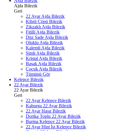
Ajda Bilezik
Ajda Bilezik
Geri
22 Ayar Ajda Bilezik
Kibrit Çöpü Bilezik
Zikzaklı Ajda Bilezik
Fitilli Ajda Bilezik
Düz Sade Ajda Bilezik
Oluklu Ajda Bilezik
Kalemli Ajda Bilezik
Simli Ajda Bilezik
Kristal Ajda Bilezik
Başak Ajda Bilezik
Çocuk Ajda Bilezik
Tümünü Gör
Kelepçe Bilezik
22 Ayar Bilezik
22 Ayar Bilezik
Geri
22 Ayar Kelepçe Bilezik
Kaburga 22 Ayar Bilezik
22 Ayar Hasır Bilezik
Dorika Toplu 22 Ayar Bilezik
Burma Kelepçe 22 Ayar Bilezik
22 Ayar Hint İşi Kelepçe Bilezik