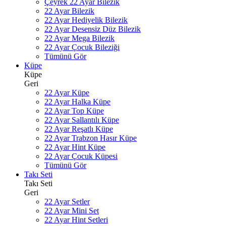
Çeyrek 22 Ayar Bilezik
22 Ayar Bilezik
22 Ayar Hediyelik Bilezik
22 Ayar Desensiz Düz Bilezik
22 Ayar Mega Bilezik
22 Ayar Çocuk Bileziği
Tümünü Gör
Küpe
Küpe
Geri
22 Ayar Küpe
22 Ayar Halka Küpe
22 Ayar Top Küpe
22 Ayar Sallantılı Küpe
22 Ayar Reşatlı Küpe
22 Ayar Trabzon Hasır Küpe
22 Ayar Hint Küpe
22 Ayar Çocuk Küpesi
Tümünü Gör
Takı Seti
Takı Seti
Geri
22 Ayar Setler
22 Ayar Mini Set
22 Ayar Hint Setleri