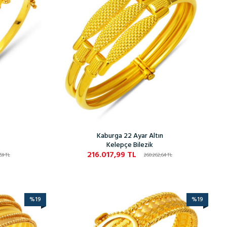
Kaburga 22 Ayar Altın
Kelepçe Bilezik
216.017,99
TL
59
TL
260.262,64
TL
%
19
%
19