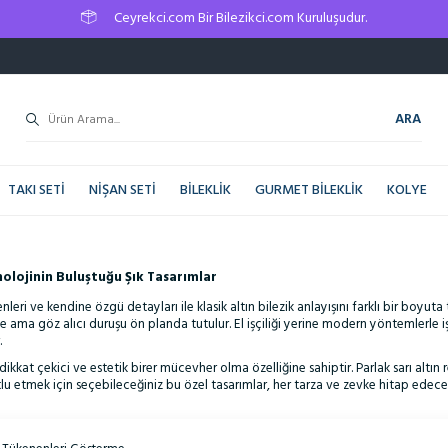
Ceyrekci.com Bir Bilezikci.com Kuruluşudur.
ARA
TAKI SETI
NIŞAN SETI
BILEKLIK
GURMET BILEKLIK
KOLYE
nolojinin Buluştuğu Şık Tasarımlar
nleri ve kendine özgü detayları ile klasik altın bilezik anlayışını farklı bir boyuta 
sade ama göz alıcı duruşu ön planda tutulur. El işçiliği yerine modern yöntemler
.
kkat çekici ve estetik birer mücevher olma özelliğine sahiptir. Parlak sarı altın r
mutlu etmek için seçebileceğiniz bu özel tasarımlar, her tarza ve zevke hitap edec