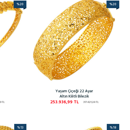
%
20
%
20
Yaşam Çiçeği 22 Ayar
Altın Kilitli Bilezik
253.936,99
TL
9
TL
317.421,24
TL
%
13
%
18