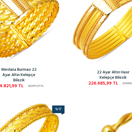
Mevlana Burması 22
22 Ayar Altın Hasır
Ayar Altın Kelepçe
Kelepçe Bilezik
Bilezik
226.685,99
TL
279.859
4.821,99
TL
363.977,77
TL
%
17