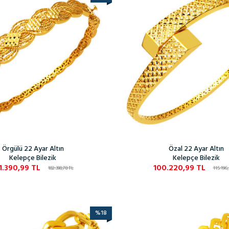
Örgülü 22 Ayar Altın
Özal 22 Ayar Altın
Kelepçe Bilezik
Kelepçe Bilezik
1.390,99
TL
100.220,99
TL
182.398,78
TL
115.196
%
18