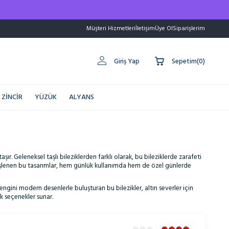
Müşteri Hizmetleri
İletişim
Üye Ol
Siparişlerim
Giriş Yap
Sepetim
(
0
)
ZINCIR
YÜZÜK
ALYANS
taşır. Geleneksel taşlı bileziklerden farklı olarak, bu bileziklerde zarafeti
le işlenen bu tasarımlar, hem günlük kullanımda hem de özel günlerde
engini modern desenlerle buluşturan bu bilezikler, altın severler için
ek seçenekler sunar.