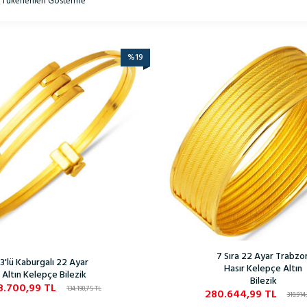
Tükenenleri Gösterme
%
19
7 Sıra 22 Ayar Trabzo
3'lü Kaburgalı 22 Ayar
Hasır Kelepçe Altın
Altın Kelepçe Bilezik
Bilezik
8.700,99
TL
134.198,75
TL
280.644,99
TL
318.914