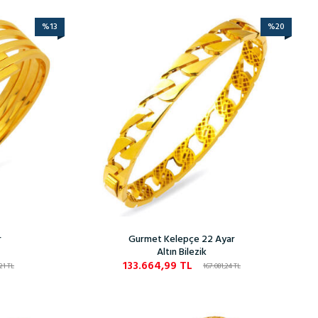
%
13
%
20
r
Gurmet Kelepçe 22 Ayar
Altın Bilezik
133.664,99
TL
,21
TL
167.081,24
TL