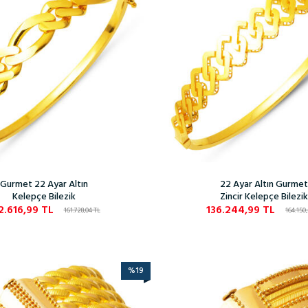
Gurmet 22 Ayar Altın
22 Ayar Altın Gurmet
Kelepçe Bilezik
Zincir Kelepçe Bilezik
2.616,99
TL
136.244,99
TL
161.728,04
TL
164.150,
%
19