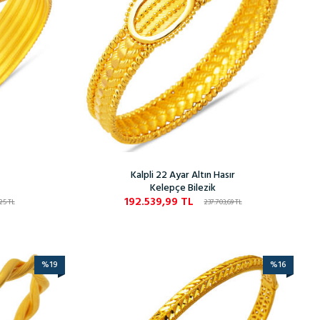
Kalpli 22 Ayar Altın Hasır
Kelepçe Bilezik
192.539,99
TL
,25
TL
237.703,69
TL
%
19
%
16