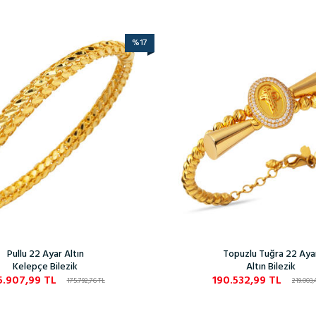
%
17
Pullu 22 Ayar Altın
Topuzlu Tuğra 22 Aya
Kelepçe Bilezik
Altın Bilezik
5.907,99
TL
190.532,99
TL
175.792,76
TL
219.003,