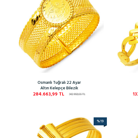
Osmanlı Tuğralı 22 Ayar
Altın Kelepçe Bilezik
284.663,99
TL
13
342.968,66
TL
%
19