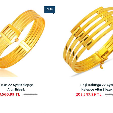
%
16
Hasır 22 Ayar Kelepçe
Beşli Kaburga 22 Aya
Altın Bilezik
Kelepçe Altın Bilezik
8.560,99
TL
203.547,99
TL
200.667,85
TL
233.963