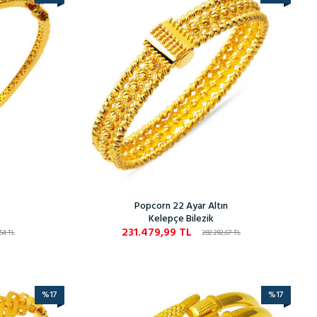
Popcorn 22 Ayar Altın
Kelepçe Bilezik
231.479,99
TL
,54
TL
282.292,67
TL
%
17
%
17