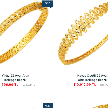
%
20
Yıldız 22 Ayar Altın
Hayat Çiçeği 22 Ayar
Kelepçe Bilezik
Altın Kelepçe Bilezik
.796,99
TL
110.919,99
TL
123.496,24
TL
138.649,9
%
17