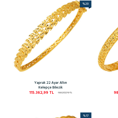
%
20
Yaprak 22 Ayar Altın
Kelepçe Bilezik
115.362,99
TL
98
144.203,74
TL
%
17