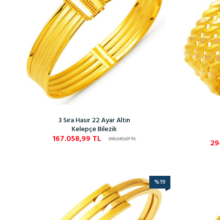
3 Sıra Hasır 22 Ayar Altın
Kelepçe Bilezik
167.058,99
TL
206.245,67
TL
29
%
19