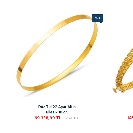
%
3
Düz Tel 22 Ayar Altın
Bilezik 10 gr.
69.338,99
TL
14
71.483,49
TL