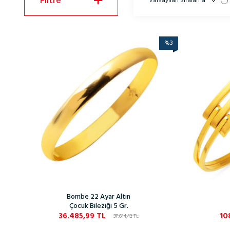
Filtre
%
3
Bombe 22 Ayar Altın
Çocuk Bileziği 5 Gr.
36.485,99
TL
10
37.614,42
TL