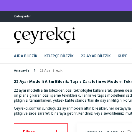
Kategoriler
AJDA BILEZIK
KELEPÇE BILEZIK
22 AYAR BILEZIK
KÜPE
Anasayfa
22 Ayar Bilezik
22 Ayar Modelli Altın Bilezik: Taşsız Zarafetin ve Modern Tek
22 ayar modelli altın bilezikler, özel teknolojiler kullanılarak işlenen dese
ön plana çıkaran özel işleme teknikleri kullanılır ve taşsız modellerin 
şıklığınızı tamamlarken, yüksek kalite standartları ile dayanıklılığını korur
Ceyrekci.com’un sunduğu 22 ayar modelli altın bilezikler, her detayıyla di
şıklığı ve sade zarafeti bir araya getirir. Kendinizi veya sevdiklerinizi 