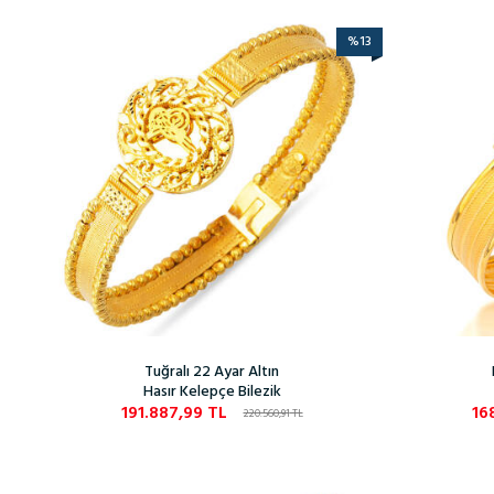
%
13
Tuğralı 22 Ayar Altın
Hasır Kelepçe Bilezik
191.887,99
TL
16
220.560,91
TL