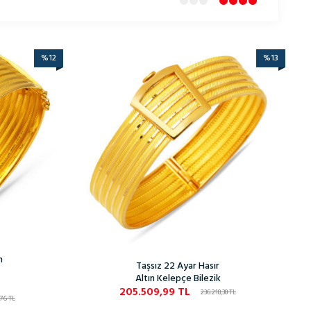
%
12
%
13
n
Taşsız 22 Ayar Hasır
Altın Kelepçe Bilezik
205.509,99
TL
236.218,38
TL
,76
TL