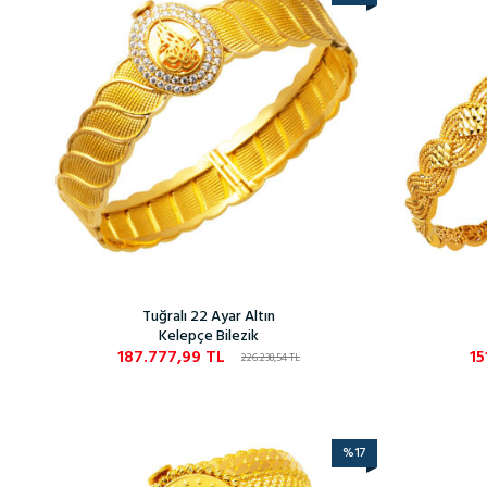
Tuğralı 22 Ayar Altın
Kelepçe Bilezik
187.777,99
TL
15
226.238,54
TL
%
17