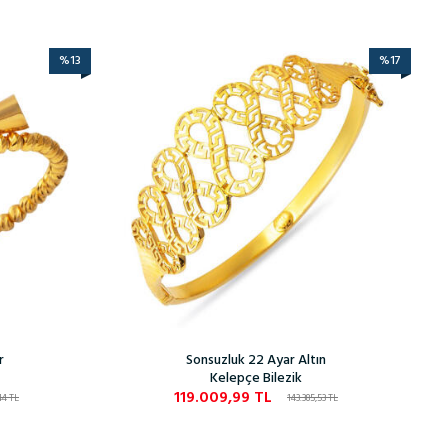
%
13
%
17
r
Sonsuzluk 22 Ayar Altın
Kelepçe Bilezik
119.009,99
TL
44
TL
143.385,53
TL