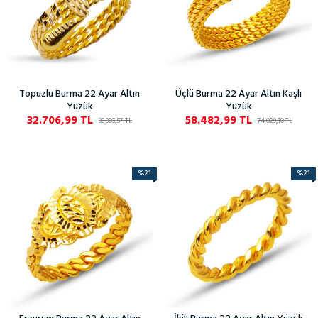
Topuzlu Burma 22 Ayar Altın
Üçlü Burma 22 Ayar Altın Kaşlı
Yüzük
Yüzük
32.706,99
TL
58.482,99
TL
39.886,57
TL
74.029,10
TL
%
21
%
21