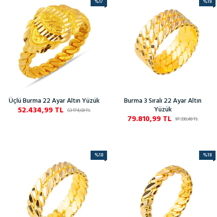
%
17
%
18
Üçlü Burma 22 Ayar Altın Yüzük
Burma 3 Sıralı 22 Ayar Altın
52.434,99
TL
Yüzük
63.174,69
TL
79.810,99
TL
97.330,48
TL
%
18
%
18