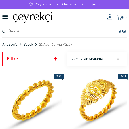
Ceyrekci.com Bir Bilezikci.com Kuruluşudur.
(
0
)
ARA
Anasayfa
Yüzük
22 Ayar Burma Yüzük
Filtre
%
21
%
21