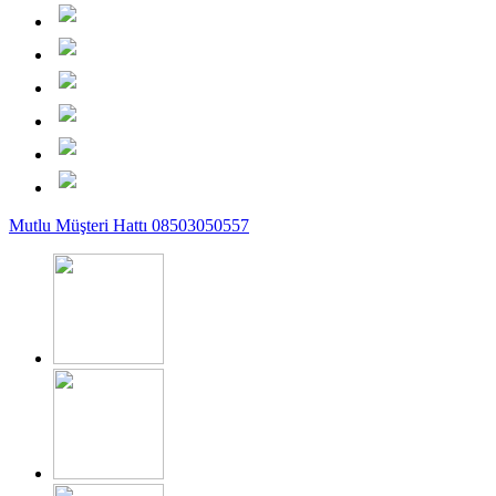
Mutlu Müşteri Hattı 08503050557