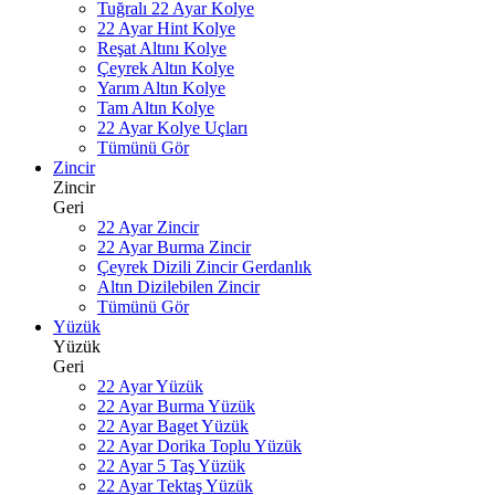
Tuğralı 22 Ayar Kolye
22 Ayar Hint Kolye
Reşat Altını Kolye
Çeyrek Altın Kolye
Yarım Altın Kolye
Tam Altın Kolye
22 Ayar Kolye Uçları
Tümünü Gör
Zincir
Zincir
Geri
22 Ayar Zincir
22 Ayar Burma Zincir
Çeyrek Dizili Zincir Gerdanlık
Altın Dizilebilen Zincir
Tümünü Gör
Yüzük
Yüzük
Geri
22 Ayar Yüzük
22 Ayar Burma Yüzük
22 Ayar Baget Yüzük
22 Ayar Dorika Toplu Yüzük
22 Ayar 5 Taş Yüzük
22 Ayar Tektaş Yüzük