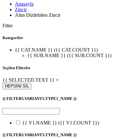
Anasayfa
Zincir
Altın Dizilebilen Zincir
Filtre
Kategoriler
{{ CAT.NAME }} ({{ CAT.COUNT }})
{{ SUB.NAME }} ({{ SUB.COUNT }})
Seçilen Filtreler
{{ SELECTED.TEXT }} ×
HEPSİNİ SİL
{{ FILTERS.VARIANTS.TYPE1_NAME }}
{{ V1.NAME }}
({{ V1.COUNT }})
{{ FILTERS.VARIANTS.TYPE2_NAME }}