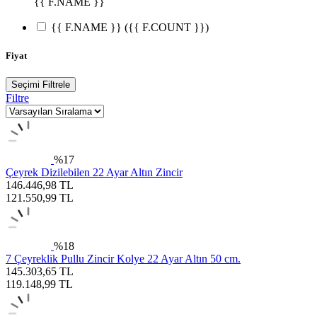
{{ F.NAME }}
{{ F.NAME }}
({{ F.COUNT }})
Fiyat
Seçimi Filtrele
Filtre
%
17
Çeyrek Dizilebilen 22 Ayar Altın Zincir
146.446,98
TL
121.550,99
TL
%
18
7 Çeyreklik Pullu Zincir Kolye 22 Ayar Altın 50 cm.
145.303,65
TL
119.148,99
TL