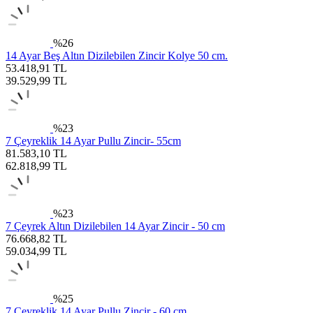
%
26
14 Ayar Beş Altın Dizilebilen Zincir Kolye 50 cm.
53.418,91
TL
39.529,99
TL
%
23
7 Çeyreklik 14 Ayar Pullu Zincir- 55cm
81.583,10
TL
62.818,99
TL
%
23
7 Çeyrek Altın Dizilebilen 14 Ayar Zincir - 50 cm
76.668,82
TL
59.034,99
TL
%
25
7 Çeyreklik 14 Ayar Pullu Zincir - 60 cm