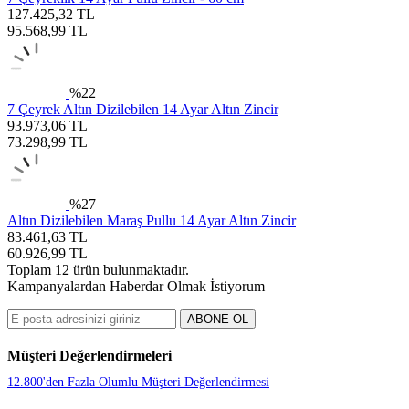
127.425,32
TL
95.568,99
TL
%
22
7 Çeyrek Altın Dizilebilen 14 Ayar Altın Zincir
93.973,06
TL
73.298,99
TL
%
27
Altın Dizilebilen Maraş Pullu 14 Ayar Altın Zincir
83.461,63
TL
60.926,99
TL
Toplam
12
ürün bulunmaktadır.
Kampanyalardan Haberdar Olmak İstiyorum
ABONE OL
Müşteri Değerlendirmeleri
12.800'den Fazla Olumlu Müşteri Değerlendirmesi