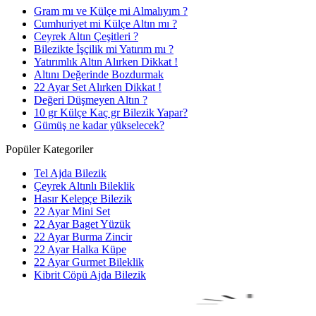
Gram mı ve Külçe mi Almalıyım ?
Cumhuriyet mi Külçe Altın mı ?
Ceyrek Altın Çeşitleri ?
Bilezikte İşçilik mi Yatırım mı ?
Yatırımlık Altın Alırken Dikkat !
Altını Değerinde Bozdurmak
22 Ayar Set Alırken Dikkat !
Değeri Düşmeyen Altın ?
10 gr Külçe Kaç gr Bilezik Yapar?
Gümüş ne kadar yükselecek?
Popüler Kategoriler
Tel Ajda Bilezik
Çeyrek Altınlı Bileklik
Hasır Kelepçe Bilezik
22 Ayar Mini Set
22 Ayar Baget Yüzük
22 Ayar Burma Zincir
22 Ayar Halka Küpe
22 Ayar Gurmet Bileklik
Kibrit Cöpü Ajda Bilezik