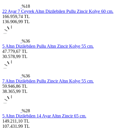
%
18
22 Ayar 7 Çeyrek Altın Dizilebilen Pullu Zincir Kolye 60 cm.
166.959,74
TL
136.906,99
TL
%
36
5 Altın Dizilebilen Pullu Altın Zincir Kolye 55 cm.
47.779,67
TL
30.578,99
TL
%
36
7 Altın Dizilebilen Pullu Zincir Altın Kolye 55 cm.
59.946,86
TL
38.365,99
TL
%
28
5 Altın Dizilebilen 14 Ayar Altın Zincir 65 cm.
149.211,10
TL
107.431,99
TL