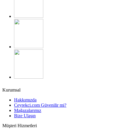
Kurumsal
Hakkımızda
Ceyrekci.com Güvenilir mi?
Mağazalarımız
Bize Ulaşın
Müşteri Hizmetleri