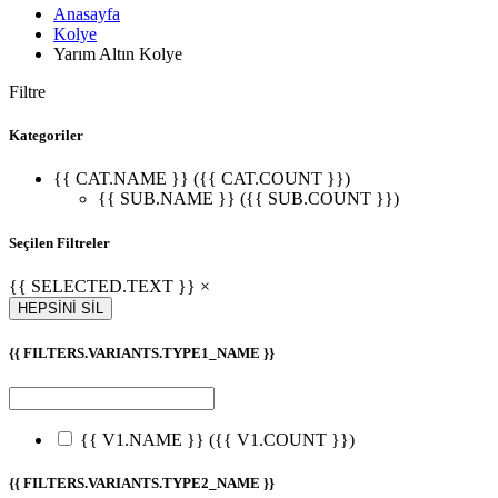
Anasayfa
Kolye
Yarım Altın Kolye
Filtre
Kategoriler
{{ CAT.NAME }} ({{ CAT.COUNT }})
{{ SUB.NAME }} ({{ SUB.COUNT }})
Seçilen Filtreler
{{ SELECTED.TEXT }} ×
HEPSİNİ SİL
{{ FILTERS.VARIANTS.TYPE1_NAME }}
{{ V1.NAME }}
({{ V1.COUNT }})
{{ FILTERS.VARIANTS.TYPE2_NAME }}