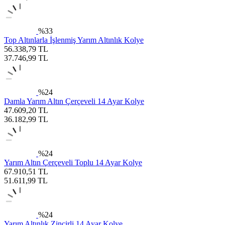
%
33
Top Altınlarla İşlenmiş Yarım Altınlık Kolye
56.338,79
TL
37.746,99
TL
%
24
Damla Yarım Altın Çerçeveli 14 Ayar Kolye
47.609,20
TL
36.182,99
TL
%
24
Yarım Altın Çerçeveli Toplu 14 Ayar Kolye
67.910,51
TL
51.611,99
TL
%
24
Yarım Altınlık Zincirli 14 Ayar Kolye