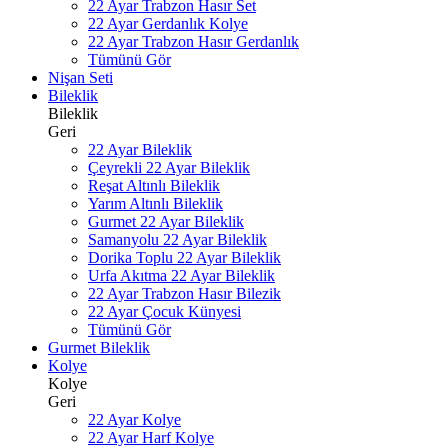
22 Ayar Trabzon Hasır Set
22 Ayar Gerdanlık Kolye
22 Ayar Trabzon Hasır Gerdanlık
Tümünü Gör
Nişan Seti
Bileklik
Bileklik
Geri
22 Ayar Bileklik
Çeyrekli 22 Ayar Bileklik
Reşat Altınlı Bileklik
Yarım Altınlı Bileklik
Gurmet 22 Ayar Bileklik
Samanyolu 22 Ayar Bileklik
Dorika Toplu 22 Ayar Bileklik
Urfa Akıtma 22 Ayar Bileklik
22 Ayar Trabzon Hasır Bilezik
22 Ayar Çocuk Künyesi
Tümünü Gör
Gurmet Bileklik
Kolye
Kolye
Geri
22 Ayar Kolye
22 Ayar Harf Kolye