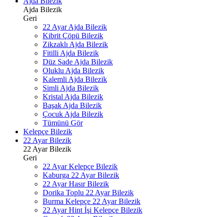
Ajda Bilezik
Ajda Bilezik
Geri
22 Ayar Ajda Bilezik
Kibrit Çöpü Bilezik
Zikzaklı Ajda Bilezik
Fitilli Ajda Bilezik
Düz Sade Ajda Bilezik
Oluklu Ajda Bilezik
Kalemli Ajda Bilezik
Simli Ajda Bilezik
Kristal Ajda Bilezik
Başak Ajda Bilezik
Çocuk Ajda Bilezik
Tümünü Gör
Kelepçe Bilezik
22 Ayar Bilezik
22 Ayar Bilezik
Geri
22 Ayar Kelepçe Bilezik
Kaburga 22 Ayar Bilezik
22 Ayar Hasır Bilezik
Dorika Toplu 22 Ayar Bilezik
Burma Kelepçe 22 Ayar Bilezik
22 Ayar Hint İşi Kelepçe Bilezik