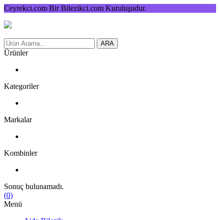
Ceyrekci.com Bir Bilezikci.com Kuruluşudur.
ARA
Ürünler
Kategoriler
Markalar
Kombinler
Sonuç bulunamadı.
(
0
)
Menü