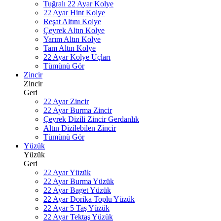
Tuğralı 22 Ayar Kolye
22 Ayar Hint Kolye
Reşat Altını Kolye
Çeyrek Altın Kolye
Yarım Altın Kolye
Tam Altın Kolye
22 Ayar Kolye Uçları
Tümünü Gör
Zincir
Zincir
Geri
22 Ayar Zincir
22 Ayar Burma Zincir
Çeyrek Dizili Zincir Gerdanlık
Altın Dizilebilen Zincir
Tümünü Gör
Yüzük
Yüzük
Geri
22 Ayar Yüzük
22 Ayar Burma Yüzük
22 Ayar Baget Yüzük
22 Ayar Dorika Toplu Yüzük
22 Ayar 5 Taş Yüzük
22 Ayar Tektaş Yüzük