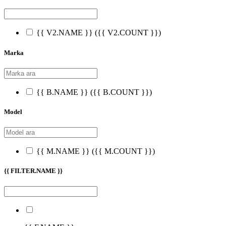
{{ V2.NAME }}
({{ V2.COUNT }})
Marka
{{ B.NAME }}
({{ B.COUNT }})
Model
{{ M.NAME }}
({{ M.COUNT }})
{{ FILTER.NAME }}