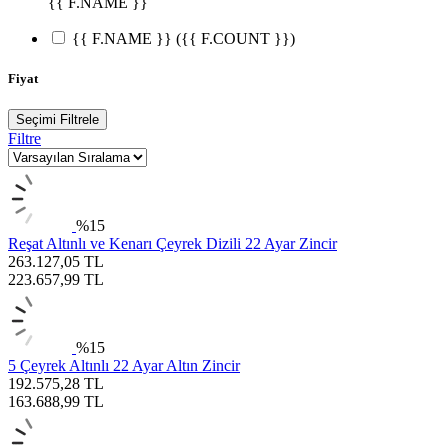
{{ F.NAME }}
{{ F.NAME }}
({{ F.COUNT }})
Fiyat
Seçimi Filtrele
Filtre
%
15
Reşat Altınlı ve Kenarı Çeyrek Dizili 22 Ayar Zincir
263.127,05
TL
223.657,99
TL
%
15
5 Çeyrek Altınlı 22 Ayar Altın Zincir
192.575,28
TL
163.688,99
TL