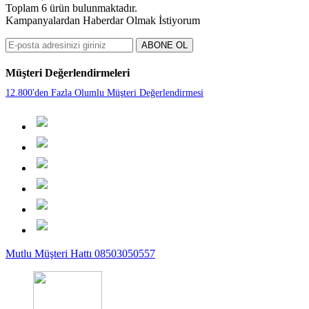
Toplam
6
ürün bulunmaktadır.
Kampanyalardan Haberdar Olmak İstiyorum
ABONE OL
Müşteri Değerlendirmeleri
12.800'den Fazla Olumlu Müşteri Değerlendirmesi
Mutlu Müşteri Hattı 08503050557