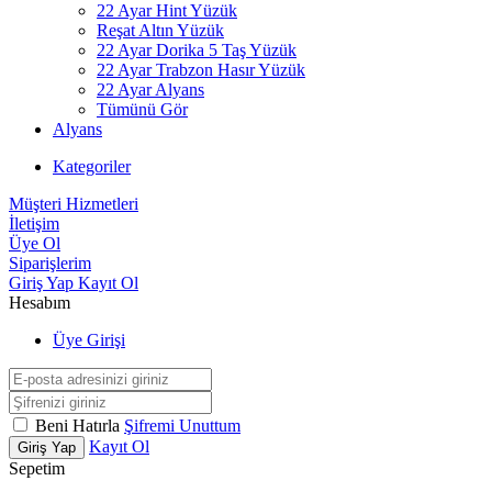
22 Ayar Hint Yüzük
Reşat Altın Yüzük
22 Ayar Dorika 5 Taş Yüzük
22 Ayar Trabzon Hasır Yüzük
22 Ayar Alyans
Tümünü Gör
Alyans
Kategoriler
Müşteri Hizmetleri
İletişim
Üye Ol
Siparişlerim
Giriş Yap
Kayıt Ol
Hesabım
Üye Girişi
Beni Hatırla
Şifremi Unuttum
Kayıt Ol
Giriş Yap
Sepetim