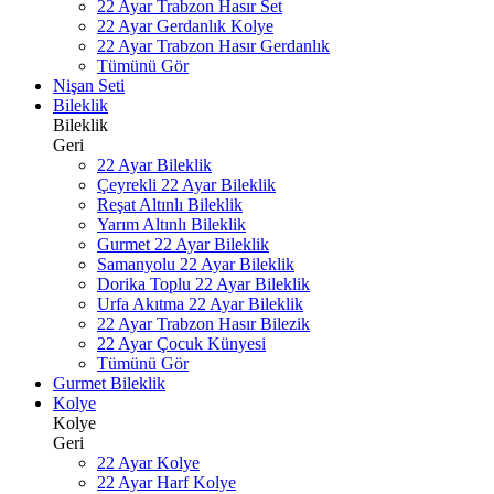
22 Ayar Trabzon Hasır Set
22 Ayar Gerdanlık Kolye
22 Ayar Trabzon Hasır Gerdanlık
Tümünü Gör
Nişan Seti
Bileklik
Bileklik
Geri
22 Ayar Bileklik
Çeyrekli 22 Ayar Bileklik
Reşat Altınlı Bileklik
Yarım Altınlı Bileklik
Gurmet 22 Ayar Bileklik
Samanyolu 22 Ayar Bileklik
Dorika Toplu 22 Ayar Bileklik
Urfa Akıtma 22 Ayar Bileklik
22 Ayar Trabzon Hasır Bilezik
22 Ayar Çocuk Künyesi
Tümünü Gör
Gurmet Bileklik
Kolye
Kolye
Geri
22 Ayar Kolye
22 Ayar Harf Kolye