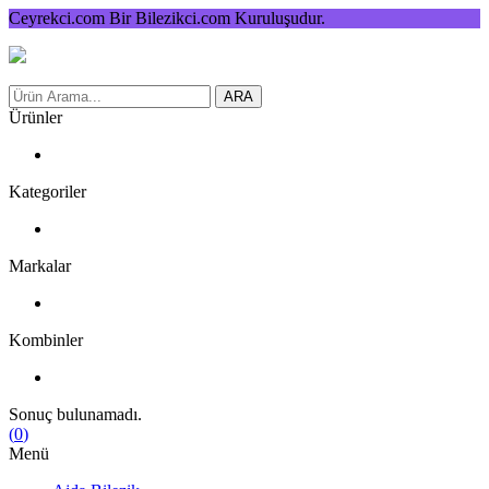
Ceyrekci.com Bir Bilezikci.com Kuruluşudur.
ARA
Ürünler
Kategoriler
Markalar
Kombinler
Sonuç bulunamadı.
(
0
)
Menü