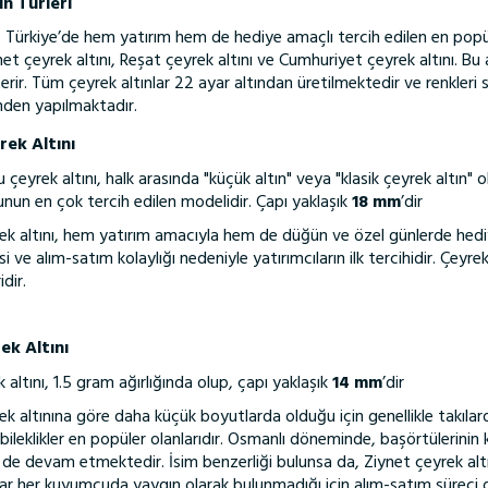
n Türleri
, Türkiye’de hem yatırım hem de hediye amaçlı tercih edilen en popüler
et çeyrek altını, Reşat çeyrek altını ve Cumhuriyet çeyrek altını. Bu al
terir. Tüm çeyrek altınlar 22 ayar altından üretilmektedir ve renkleri s
nden yapılmaktadır.
rek Altını
çeyrek altını, halk arasında "küçük altın" veya "klasik çeyrek altın" ol
nun en çok tercih edilen modelidir. Çapı yaklaşık
18 mm
’dir
k altını, hem yatırım amacıyla hem de düğün ve özel günlerde hediye 
 ve alım-satım kolaylığı nedeniyle yatırımcıların ilk tercihidir. Çeyrek
idir.
ek Altını
 altını, 1.5 gram ağırlığında olup, çapı yaklaşık
14 mm
’dir
k altınına göre daha küçük boyutlarda olduğu için genellikle takılard
ı bileklikler en popüler olanlarıdır. Osmanlı döneminde, başörtülerin
 devam etmektedir. İsim benzerliği bulunsa da, Ziynet çeyrek altın 
lar her kuyumcuda yaygın olarak bulunmadığı için alım-satım süreci 