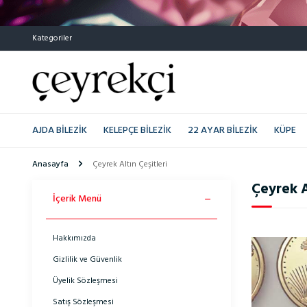
Kategoriler
AJDA BILEZIK
KELEPÇE BILEZIK
22 AYAR BILEZIK
KÜPE
Anasayfa
Çeyrek Altın Çeşitleri
Çeyrek A
İçerik Menü
Hakkımızda
Gizlilik ve Güvenlik
Üyelik Sözleşmesi
Satış Sözleşmesi