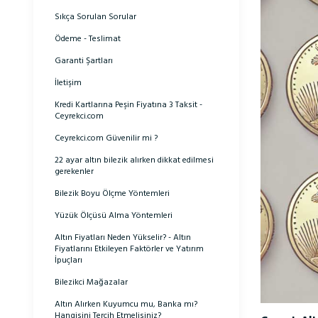
Sıkça Sorulan Sorular
Ödeme - Teslimat
Garanti Şartları
İletişim
Kredi Kartlarına Peşin Fiyatına 3 Taksit -
Ceyrekci.com
Ceyrekci.com Güvenilir mi ?
22 ayar altın bilezik alırken dikkat edilmesi
gerekenler
Bilezik Boyu Ölçme Yöntemleri
Yüzük Ölçüsü Alma Yöntemleri
Altın Fiyatları Neden Yükselir? - Altın
Fiyatlarını Etkileyen Faktörler ve Yatırım
İpuçları
Bilezikci Mağazalar
Altın Alırken Kuyumcu mu, Banka mı?
Hangisini Tercih Etmelisiniz?