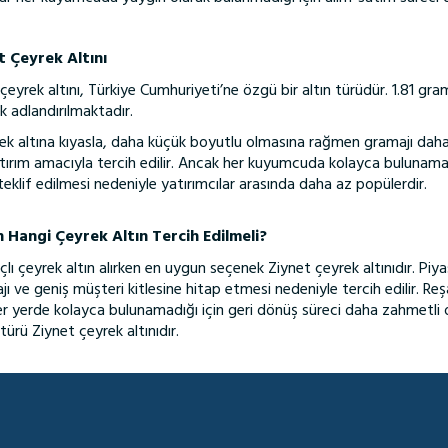
 Çeyrek Altını
eyrek altını, Türkiye Cumhuriyeti’ne özgü bir altın türüdür. 1.81 gra
k adlandırılmaktadır.
k altına kıyasla, daha küçük boyutlu olmasına rağmen gramajı daha ağ
yatırım amacıyla tercih edilir. Ancak her kuyumcuda kolayca bulun
teklif edilmesi nedeniyle yatırımcılar arasında daha az popülerdir.
n Hangi Çeyrek Altın Tercih Edilmeli?
lı çeyrek altın alırken en uygun seçenek Ziynet çeyrek altınıdır. Piy
jı ve geniş müşteri kitlesine hitap etmesi nedeniyle tercih edilir. Re
r yerde kolayca bulunamadığı için geri dönüş süreci daha zahmetli ol
türü Ziynet çeyrek altınıdır.