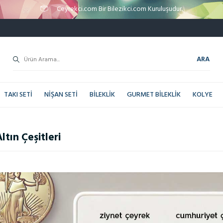
Ceyrekci.com Bir Bilezikci.com Kuruluşudur.
ARA
TAKI SETI
NIŞAN SETI
BILEKLIK
GURMET BILEKLIK
KOLYE
ltın Çeşitleri