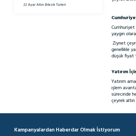
22 Ayar Altın Bilezik Türleri
Cumhuriyet
Cumhuriyet ç
yaygın olara
Ziynet çeyre
genellikle 
düşük fiyat 
Yatırım İçi
Yatırım amaç
işlem avanta
sürecinde he
çeyrek altın 
Kampanyalardan Haberdar Olmak İstiyorum