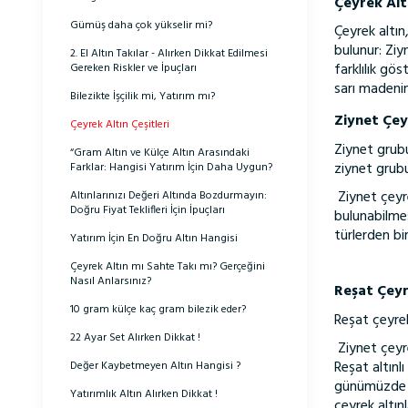
Çeyrek Altı
Gümüş daha çok yükselir mi?
Çeyrek altın
bulunur: Ziyn
2. El Altın Takılar - Alırken Dikkat Edilmesi
farklılık gös
Gereken Riskler ve İpuçları
sarı madeni
Bilezikte İşçilik mi, Yatırım mı?
Ziynet Çey
Çeyrek Altın Çeşitleri
Ziynet grubu 
“Gram Altın ve Külçe Altın Arasındaki
ziynet grubu
Farklar: Hangisi Yatırım İçin Daha Uygun?
Ziynet çeyre
Altınlarınızı Değeri Altında Bozdurmayın:
Doğru Fiyat Teklifleri İçin İpuçları
bulunabilmesi
türlerden bir
Yatırım İçin En Doğru Altın Hangisi
Çeyrek Altın mı Sahte Takı mı? Gerçeğini
Nasıl Anlarsınız?
Reşat Çeyr
10 gram külçe kaç gram bilezik eder?
Reşat çeyrek
22 Ayar Set Alırken Dikkat !
Ziynet çeyre
Reşat altınl
Değer Kaybetmeyen Altın Hangisi ?
günümüzde de
Yatırımlık Altın Alırken Dikkat !
çeyrek altın