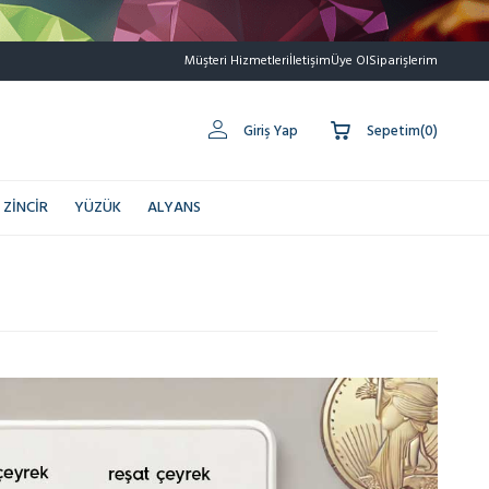
Müşteri Hizmetleri
İletişim
Üye Ol
Siparişlerim
Giriş Yap
Sepetim
(
0
)
ZINCIR
YÜZÜK
ALYANS