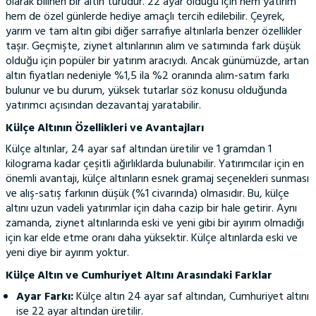
olarak bilinen bir altın türüdür. 22 ayar olduğu için hem yatırım
hem de özel günlerde hediye amaçlı tercih edilebilir. Çeyrek,
yarım ve tam altın gibi diğer sarrafiye altınlarla benzer özellikler
taşır. Geçmişte, ziynet altınlarının alım ve satımında fark düşük
olduğu için popüler bir yatırım aracıydı. Ancak günümüzde, artan
altın fiyatları nedeniyle %1,5 ila %2 oranında alım-satım farkı
bulunur ve bu durum, yüksek tutarlar söz konusu olduğunda
yatırımcı açısından dezavantaj yaratabilir.
Külçe Altının Özellikleri ve Avantajları
Külçe altınlar, 24 ayar saf altından üretilir ve 1 gramdan 1
kilograma kadar çeşitli ağırlıklarda bulunabilir. Yatırımcılar için en
önemli avantajı, külçe altınların esnek gramaj seçenekleri sunması
ve alış-satış farkının düşük (%1 civarında) olmasıdır. Bu, külçe
altını uzun vadeli yatırımlar için daha cazip bir hale getirir. Aynı
zamanda, ziynet altınlarında eski ve yeni gibi bir ayırım olmadığı
için kar elde etme oranı daha yüksektir. Külçe altınlarda eski ve
yeni diye bir ayırım yoktur.
Külçe Altın ve Cumhuriyet Altını Arasındaki Farklar
Ayar Farkı:
Külçe altın 24 ayar saf altından, Cumhuriyet altını
ise 22 ayar altından üretilir.