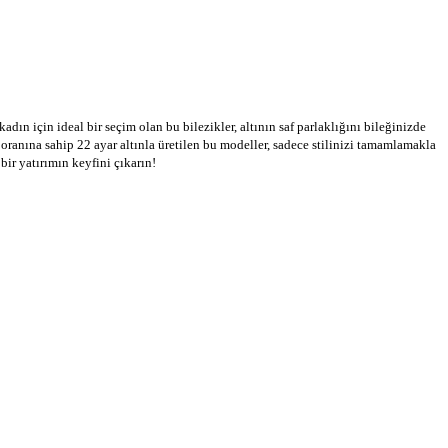
dın için ideal bir seçim olan bu bilezikler, altının saf parlaklığını bileğinizde
 oranına sahip 22 ayar altınla üretilen bu modeller, sadece stilinizi tamamlamakla
ir yatırımın keyfini çıkarın!