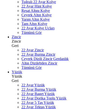
Tuğralı 22 Ayar Kolye
22 Ayar Hint Kolye
Reşat Altını Kolye
Çeyrek Altın Kolye
Yarım Altın Kolye
Tam Altın Kolye
22 Ayar Kolye Uçları
Tümünü Gör
Zincir
Zincir
Geri
22 Ayar Zincir
22 Ayar Burma Zincir
Çeyrek Dizili Zincir Gerdanlık
Altın Dizilebilen Zincir
Tümünü Gör
Yüzük
Yüzük
Geri
22 Ayar Yüzük
22 Ayar Burma Yüzük
22 Ayar Baget Yüzük
22 Ayar Dorika Toplu Yüzük
22 Ayar 5 Taş Yüzük
22 Ayar Tektaş Yüzük