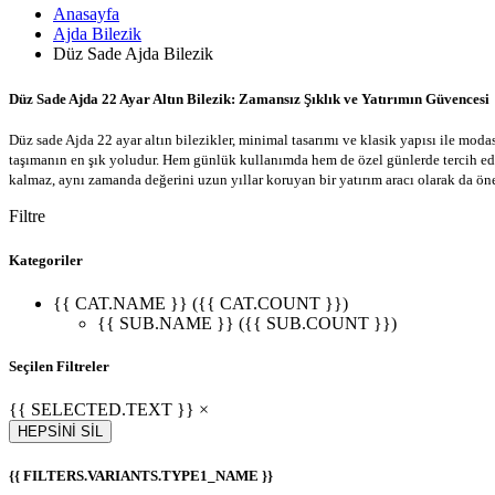
Anasayfa
Ajda Bilezik
Düz Sade Ajda Bilezik
Düz Sade Ajda 22 Ayar Altın Bilezik: Zamansız Şıklık ve Yatırımın Güvencesi
Düz sade Ajda 22 ayar altın bilezikler, minimal tasarımı ve klasik yapısı ile modas
taşımanın en şık yoludur. Hem günlük kullanımda hem de özel günlerde tercih edileb
kalmaz, aynı zamanda değerini uzun yıllar koruyan bir yatırım aracı olarak da öne
Filtre
Kategoriler
{{ CAT.NAME }} ({{ CAT.COUNT }})
{{ SUB.NAME }} ({{ SUB.COUNT }})
Seçilen Filtreler
{{ SELECTED.TEXT }} ×
HEPSİNİ SİL
{{ FILTERS.VARIANTS.TYPE1_NAME }}