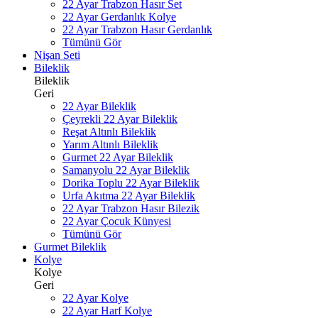
22 Ayar Trabzon Hasır Set
22 Ayar Gerdanlık Kolye
22 Ayar Trabzon Hasır Gerdanlık
Tümünü Gör
Nişan Seti
Bileklik
Bileklik
Geri
22 Ayar Bileklik
Çeyrekli 22 Ayar Bileklik
Reşat Altınlı Bileklik
Yarım Altınlı Bileklik
Gurmet 22 Ayar Bileklik
Samanyolu 22 Ayar Bileklik
Dorika Toplu 22 Ayar Bileklik
Urfa Akıtma 22 Ayar Bileklik
22 Ayar Trabzon Hasır Bilezik
22 Ayar Çocuk Künyesi
Tümünü Gör
Gurmet Bileklik
Kolye
Kolye
Geri
22 Ayar Kolye
22 Ayar Harf Kolye