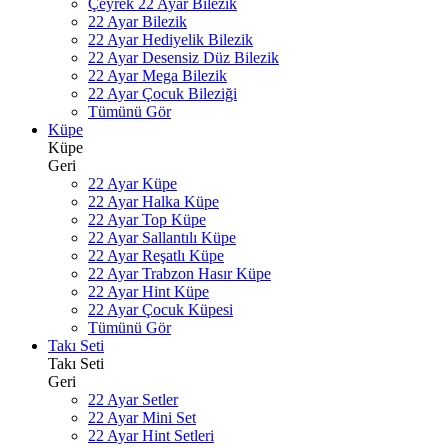
Çeyrek 22 Ayar Bilezik
22 Ayar Bilezik
22 Ayar Hediyelik Bilezik
22 Ayar Desensiz Düz Bilezik
22 Ayar Mega Bilezik
22 Ayar Çocuk Bileziği
Tümünü Gör
Küpe
Küpe
Geri
22 Ayar Küpe
22 Ayar Halka Küpe
22 Ayar Top Küpe
22 Ayar Sallantılı Küpe
22 Ayar Reşatlı Küpe
22 Ayar Trabzon Hasır Küpe
22 Ayar Hint Küpe
22 Ayar Çocuk Küpesi
Tümünü Gör
Takı Seti
Takı Seti
Geri
22 Ayar Setler
22 Ayar Mini Set
22 Ayar Hint Setleri