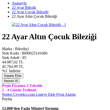
Anasayfa
22 Ayar Bilezik
22 Ayar Çocuk Bileziği
22 Ayar Altın Çocuk Bileziği
22 Ayar Altın Çocuk Bileziği
Marka :
Bilezikçi
Stok Kodu :
8690025141660
Stok Adedi :
85
44.087,62
TL
42.764,99
TL
%
3
İndirim
Sepete Ekle
Hemen Al
Peşin Fiyatına 3 Taksitle
2 - 4 Günde Teslimat
Neden Ceyrekci.com
Listeye Ekle
Fiyat Alarmı
Paylaş
12.000'den Fazla Müşteri Yorumu