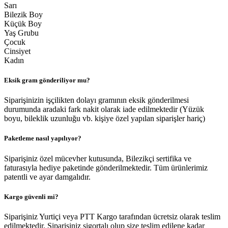
Sarı
Bilezik Boy
Küçük Boy
Yaş Grubu
Çocuk
Cinsiyet
Kadın
Eksik gram gönderiliyor mu?
Siparişinizin işçilikten dolayı gramının eksik gönderilmesi
durumunda aradaki fark nakit olarak iade edilmektedir (Yüzük
boyu, bileklik uzunluğu vb. kişiye özel yapılan siparişler hariç)
Paketleme nasıl yapılıyor?
Siparişiniz özel mücevher kutusunda, Bilezikçi sertifika ve
faturasıyla hediye paketinde gönderilmektedir. Tüm ürünlerimiz
patentli ve ayar damgalıdır.
Kargo güvenli mi?
Siparişiniz Yurtiçi veya PTT Kargo tarafından ücretsiz olarak teslim
edilmektedir. Siparişiniz sigortalı olup size teslim edilene kadar