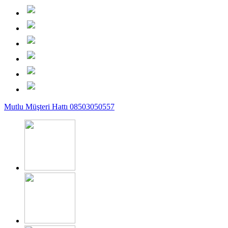
Mutlu Müşteri Hattı 08503050557