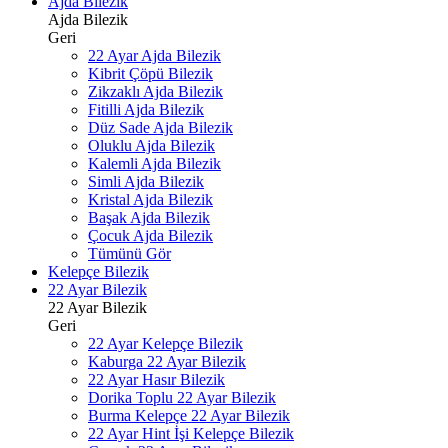
Ajda Bilezik
Ajda Bilezik
Geri
22 Ayar Ajda Bilezik
Kibrit Çöpü Bilezik
Zikzaklı Ajda Bilezik
Fitilli Ajda Bilezik
Düz Sade Ajda Bilezik
Oluklu Ajda Bilezik
Kalemli Ajda Bilezik
Simli Ajda Bilezik
Kristal Ajda Bilezik
Başak Ajda Bilezik
Çocuk Ajda Bilezik
Tümünü Gör
Kelepçe Bilezik
22 Ayar Bilezik
22 Ayar Bilezik
Geri
22 Ayar Kelepçe Bilezik
Kaburga 22 Ayar Bilezik
22 Ayar Hasır Bilezik
Dorika Toplu 22 Ayar Bilezik
Burma Kelepçe 22 Ayar Bilezik
22 Ayar Hint İşi Kelepçe Bilezik