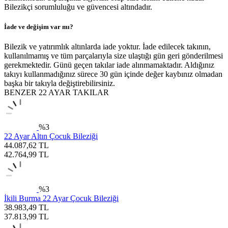
Bilezikçi sorumluluğu ve güvencesi altındadır.
İade ve değişim var mı?
Bilezik ve yatırımlık altınlarda iade yoktur. İade edilecek takının,
kullanılmamış ve tüm parçalarıyla size ulaştığı gün geri gönderilmesi
gerekmektedir. Günü geçen takılar iade alınmamaktadır. Aldığınız
takıyı kullanmadığınız sürece 30 gün içinde değer kaybınız olmadan
başka bir takıyla değiştirebilirsiniz.
BENZER 22 AYAR TAKILAR
%
3
22 Ayar Altın Çocuk Bileziği
44.087,62
TL
42.764,99
TL
%
3
İkili Burma 22 Ayar Çocuk Bileziği
38.983,49
TL
37.813,99
TL