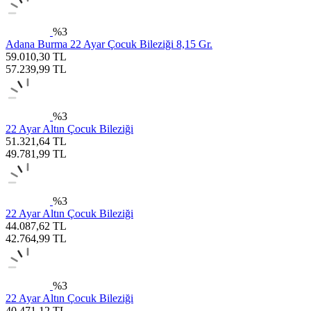
%
3
Adana Burma 22 Ayar Çocuk Bileziği 8,15 Gr.
59.010,30
TL
57.239,99
TL
%
3
22 Ayar Altın Çocuk Bileziği
51.321,64
TL
49.781,99
TL
%
3
22 Ayar Altın Çocuk Bileziği
44.087,62
TL
42.764,99
TL
%
3
22 Ayar Altın Çocuk Bileziği
40.471,12
TL