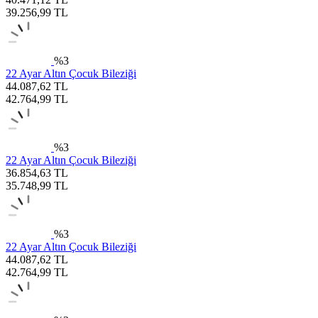
39.256,99
TL
%
3
22 Ayar Altın Çocuk Bileziği
44.087,62
TL
42.764,99
TL
%
3
22 Ayar Altın Çocuk Bileziği
36.854,63
TL
35.748,99
TL
%
3
22 Ayar Altın Çocuk Bileziği
44.087,62
TL
42.764,99
TL