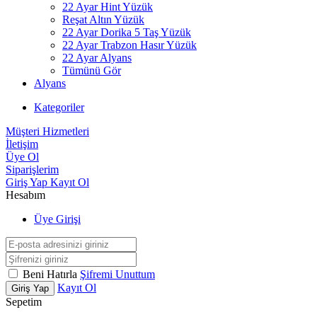
22 Ayar Hint Yüzük
Reşat Altın Yüzük
22 Ayar Dorika 5 Taş Yüzük
22 Ayar Trabzon Hasır Yüzük
22 Ayar Alyans
Tümünü Gör
Alyans
Kategoriler
Müşteri Hizmetleri
İletişim
Üye Ol
Siparişlerim
Giriş Yap
Kayıt Ol
Hesabım
Üye Girişi
Beni Hatırla
Şifremi Unuttum
Kayıt Ol
Giriş Yap
Sepetim