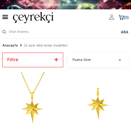
Ceyrekci.com Bir Bilezikci.com Kuruluşudur.
(
0
)
ARA
Anasayfa
22 ayar altın kolye modelleri
Filtre