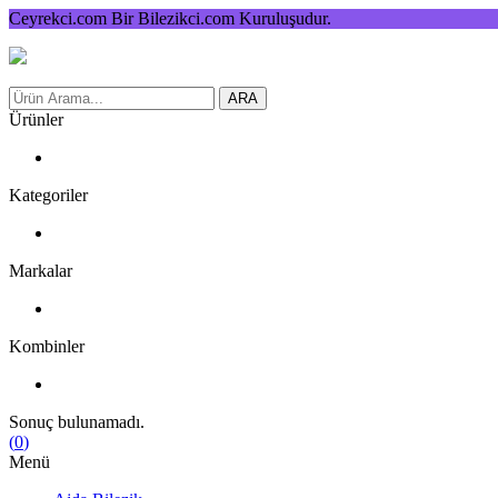
Ceyrekci.com Bir Bilezikci.com Kuruluşudur.
ARA
Ürünler
Kategoriler
Markalar
Kombinler
Sonuç bulunamadı.
(
0
)
Menü