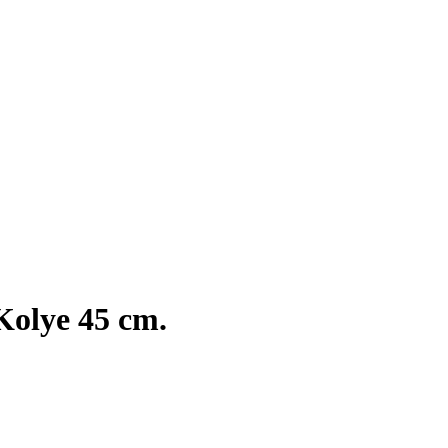
 Kolye 45 cm.