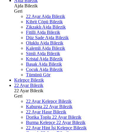
Ajda Bilezik
Ajda Bilezik
Geri
22 Ayar Ajda Bilezik
Kibrit Çöpü Bilezik
Zikzaklı Ajda Bilezik
Fitilli Ajda Bilezik
Düz Sade Ajda Bilezik
Oluklu Ajda Bilezik
Kalemli Ajda Bilezik
Simli Ajda Bilezik
Kristal Ajda Bilezik
Başak Ajda Bilezik
Çocuk Ajda Bilezik
Tümünü Gör
Kelepçe Bilezik
22 Ayar Bilezik
22 Ayar Bilezik
Geri
22 Ayar Kelepçe Bilezik
Kaburga 22 Ayar Bilezik
22 Ayar Hasır Bilezik
Dorika Toplu 22 Ayar Bilezik
Burma Kelepçe 22 Ayar Bilezik
22 Ayar Hint İşi Kelepçe Bilezik