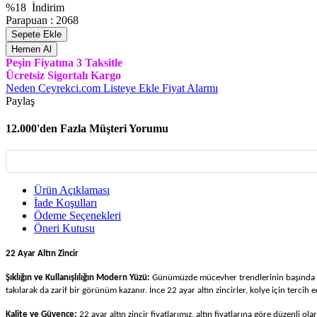
%
18
İndirim
Parapuan :
2068
Sepete Ekle
Hemen Al
Peşin Fiyatına 3 Taksitle
Ücretsiz Sigortalı Kargo
Neden Ceyrekci.com
Listeye Ekle
Fiyat Alarmı
Paylaş
12.000'den Fazla Müşteri Yorumu
Ürün Açıklaması
İade Koşulları
Ödeme Seçenekleri
Öneri Kutusu
22 Ayar Altın Zincir
Şıklığın ve Kullanışlılığın Modern Yüzü:
Günümüzde mücevher trendlerinin başında yer a
takılarak da zarif bir görünüm kazanır. İnce 22 ayar altın zincirler, kolye için tercih e
Kalite ve Güvence:
22 ayar altın zincir fiyatlarımız, altın fiyatlarına göre düzenli ol