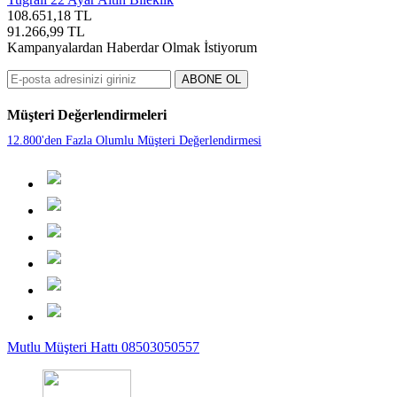
108.651,18
TL
91.266,99
TL
Kampanyalardan Haberdar Olmak İstiyorum
ABONE OL
Müşteri Değerlendirmeleri
12.800'den Fazla Olumlu Müşteri Değerlendirmesi
Mutlu Müşteri Hattı 08503050557