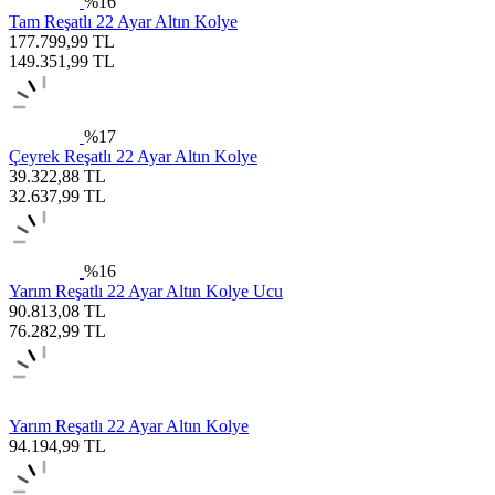
%
16
Tam Reşatlı 22 Ayar Altın Kolye
177.799,99
TL
149.351,99
TL
%
17
Çeyrek Reşatlı 22 Ayar Altın Kolye
39.322,88
TL
32.637,99
TL
%
16
Yarım Reşatlı 22 Ayar Altın Kolye Ucu
90.813,08
TL
76.282,99
TL
Yarım Reşatlı 22 Ayar Altın Kolye
94.194,99
TL