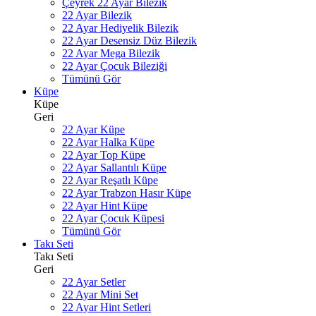
Çeyrek 22 Ayar Bilezik
22 Ayar Bilezik
22 Ayar Hediyelik Bilezik
22 Ayar Desensiz Düz Bilezik
22 Ayar Mega Bilezik
22 Ayar Çocuk Bileziği
Tümünü Gör
Küpe
Küpe
Geri
22 Ayar Küpe
22 Ayar Halka Küpe
22 Ayar Top Küpe
22 Ayar Sallantılı Küpe
22 Ayar Reşatlı Küpe
22 Ayar Trabzon Hasır Küpe
22 Ayar Hint Küpe
22 Ayar Çocuk Küpesi
Tümünü Gör
Takı Seti
Takı Seti
Geri
22 Ayar Setler
22 Ayar Mini Set
22 Ayar Hint Setleri