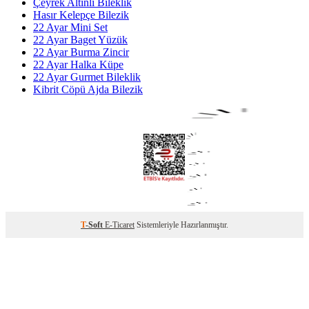
Çeyrek Altınlı Bileklik
Hasır Kelepçe Bilezik
22 Ayar Mini Set
22 Ayar Baget Yüzük
22 Ayar Burma Zincir
22 Ayar Halka Küpe
22 Ayar Gurmet Bileklik
Kibrit Cöpü Ajda Bilezik
T
-Soft
E-Ticaret
Sistemleriyle Hazırlanmıştır.