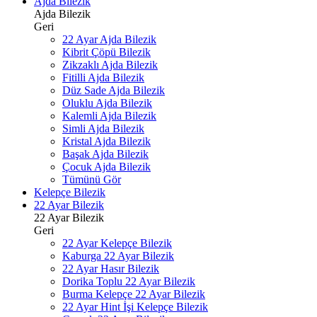
Ajda Bilezik
Ajda Bilezik
Geri
22 Ayar Ajda Bilezik
Kibrit Çöpü Bilezik
Zikzaklı Ajda Bilezik
Fitilli Ajda Bilezik
Düz Sade Ajda Bilezik
Oluklu Ajda Bilezik
Kalemli Ajda Bilezik
Simli Ajda Bilezik
Kristal Ajda Bilezik
Başak Ajda Bilezik
Çocuk Ajda Bilezik
Tümünü Gör
Kelepçe Bilezik
22 Ayar Bilezik
22 Ayar Bilezik
Geri
22 Ayar Kelepçe Bilezik
Kaburga 22 Ayar Bilezik
22 Ayar Hasır Bilezik
Dorika Toplu 22 Ayar Bilezik
Burma Kelepçe 22 Ayar Bilezik
22 Ayar Hint İşi Kelepçe Bilezik