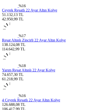
%
16
Çeyrek Reşatlı 22 Ayar Altın Kolye
51.132,13
TL
42.950,99
TL
%
17
Reşat Altınlı Zincirli 22 Ayar Altın Kolye
138.124,08
TL
114.642,99
TL
%
18
Yarım Reşat Altınlı 22 Ayar Kolye
74.657,30
TL
61.218,99
TL
%
16
4 Çeyrek Reşatlı 22 Ayar Altın Kolye
126.688,08
TL
106.417,99
TL