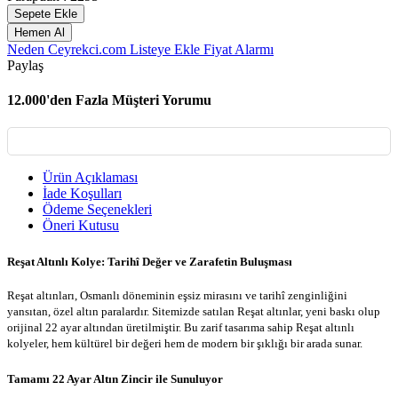
Sepete Ekle
Hemen Al
Neden Ceyrekci.com
Listeye Ekle
Fiyat Alarmı
Paylaş
12.000'den Fazla Müşteri Yorumu
Ürün Açıklaması
İade Koşulları
Ödeme Seçenekleri
Öneri Kutusu
Reşat Altınlı Kolye: Tarihî Değer ve Zarafetin Buluşması
Reşat altınları, Osmanlı döneminin eşsiz mirasını ve tarihî zenginliğini
yansıtan, özel altın paralardır. Sitemizde satılan Reşat altınlar, yeni baskı olup
orijinal 22 ayar altından üretilmiştir. Bu zarif tasarıma sahip Reşat altınlı
kolyeler, hem kültürel bir değeri hem de modern bir şıklığı bir arada sunar.
Tamamı 22 Ayar Altın Zincir ile Sunuluyor