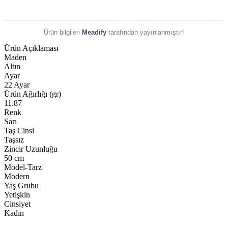
Ürün bilgileri
Meadify
tarafından yayınlanmıştır!
Ürün Açıklaması
Maden
Altın
Ayar
22 Ayar
Ürün Ağırlığı (gr)
11.87
Renk
Sarı
Taş Cinsi
Taşsız
Zincir Uzunluğu
50 cm
Model-Tarz
Modern
Yaş Grubu
Yetişkin
Cinsiyet
Kadın