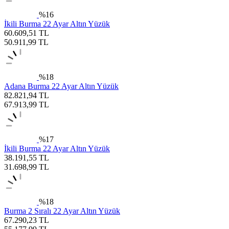
%
16
İkili Burma 22 Ayar Altın Yüzük
60.609,51
TL
50.911,99
TL
%
18
Adana Burma 22 Ayar Altın Yüzük
82.821,94
TL
67.913,99
TL
%
17
İkili Burma 22 Ayar Altın Yüzük
38.191,55
TL
31.698,99
TL
%
18
Burma 2 Sıralı 22 Ayar Altın Yüzük
67.290,23
TL