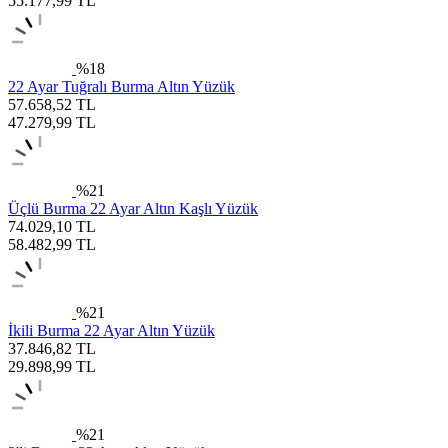
55.177,99
TL
%
18
22 Ayar Tuğralı Burma Altın Yüzük
57.658,52
TL
47.279,99
TL
%
21
Üçlü Burma 22 Ayar Altın Kaşlı Yüzük
74.029,10
TL
58.482,99
TL
%
21
İkili Burma 22 Ayar Altın Yüzük
37.846,82
TL
29.898,99
TL
%
21