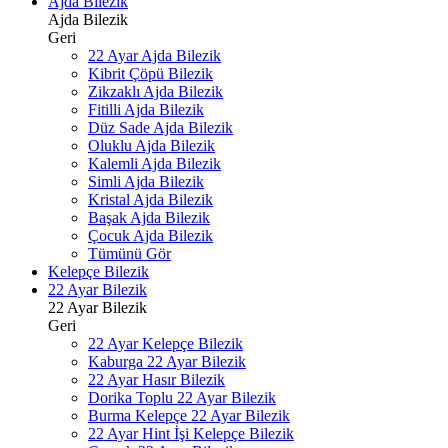
Ajda Bilezik
Ajda Bilezik
Geri
22 Ayar Ajda Bilezik
Kibrit Çöpü Bilezik
Zikzaklı Ajda Bilezik
Fitilli Ajda Bilezik
Düz Sade Ajda Bilezik
Oluklu Ajda Bilezik
Kalemli Ajda Bilezik
Simli Ajda Bilezik
Kristal Ajda Bilezik
Başak Ajda Bilezik
Çocuk Ajda Bilezik
Tümünü Gör
Kelepçe Bilezik
22 Ayar Bilezik
22 Ayar Bilezik
Geri
22 Ayar Kelepçe Bilezik
Kaburga 22 Ayar Bilezik
22 Ayar Hasır Bilezik
Dorika Toplu 22 Ayar Bilezik
Burma Kelepçe 22 Ayar Bilezik
22 Ayar Hint İşi Kelepçe Bilezik