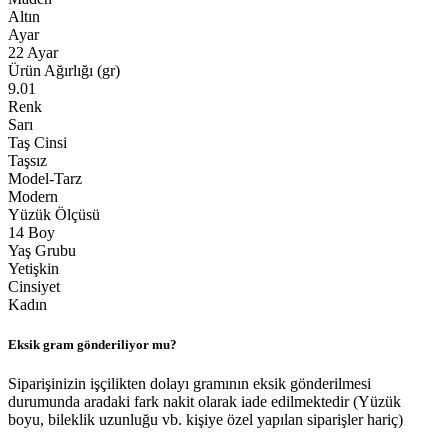
Altın
Ayar
22 Ayar
Ürün Ağırlığı (gr)
9.01
Renk
Sarı
Taş Cinsi
Taşsız
Model-Tarz
Modern
Yüzük Ölçüsü
14 Boy
Yaş Grubu
Yetişkin
Cinsiyet
Kadın
Eksik gram gönderiliyor mu?
Siparişinizin işçilikten dolayı gramının eksik gönderilmesi
durumunda aradaki fark nakit olarak iade edilmektedir (Yüzük
boyu, bileklik uzunluğu vb. kişiye özel yapılan siparişler hariç)