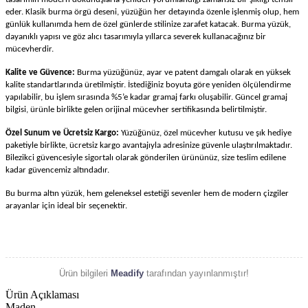
eder. Klasik burma örgü deseni, yüzüğün her detayında özenle işlenmiş olup, hem
günlük kullanımda hem de özel günlerde stilinize zarafet katacak. Burma yüzük,
dayanıklı yapısı ve göz alıcı tasarımıyla yıllarca severek kullanacağınız bir
mücevherdir.
Kalite ve Güvence:
Burma yüzüğünüz, ayar ve patent damgalı olarak en yüksek
kalite standartlarında üretilmiştir. İstediğiniz boyuta göre yeniden ölçülendirme
yapılabilir, bu işlem sırasında %5’e kadar gramaj farkı oluşabilir. Güncel gramaj
bilgisi, ürünle birlikte gelen orijinal mücevher sertifikasında belirtilmiştir.
Özel Sunum ve Ücretsiz Kargo:
Yüzüğünüz, özel mücevher kutusu ve şık hediye
paketiyle birlikte, ücretsiz kargo avantajıyla adresinize güvenle ulaştırılmaktadır.
Bilezikci güvencesiyle sigortalı olarak gönderilen ürününüz, size teslim edilene
kadar güvencemiz altındadır.
Bu burma altın yüzük, hem geleneksel estetiği sevenler hem de modern çizgiler
arayanlar için ideal bir seçenektir.
Ürün bilgileri
Meadify
tarafından yayınlanmıştır!
Ürün Açıklaması
Maden