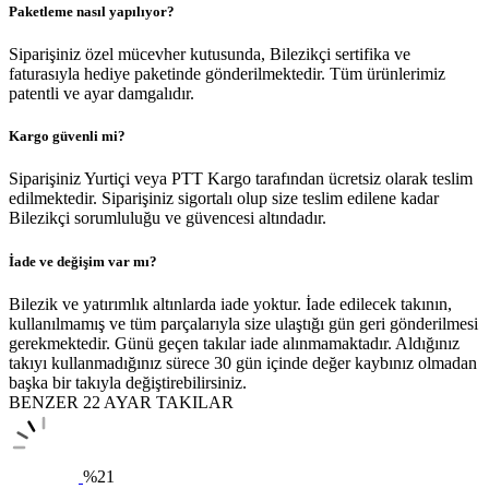
Paketleme nasıl yapılıyor?
Siparişiniz özel mücevher kutusunda, Bilezikçi sertifika ve
faturasıyla hediye paketinde gönderilmektedir. Tüm ürünlerimiz
patentli ve ayar damgalıdır.
Kargo güvenli mi?
Siparişiniz Yurtiçi veya PTT Kargo tarafından ücretsiz olarak teslim
edilmektedir. Siparişiniz sigortalı olup size teslim edilene kadar
Bilezikçi sorumluluğu ve güvencesi altındadır.
İade ve değişim var mı?
Bilezik ve yatırımlık altınlarda iade yoktur. İade edilecek takının,
kullanılmamış ve tüm parçalarıyla size ulaştığı gün geri gönderilmesi
gerekmektedir. Günü geçen takılar iade alınmamaktadır. Aldığınız
takıyı kullanmadığınız sürece 30 gün içinde değer kaybınız olmadan
başka bir takıyla değiştirebilirsiniz.
BENZER 22 AYAR TAKILAR
%
21