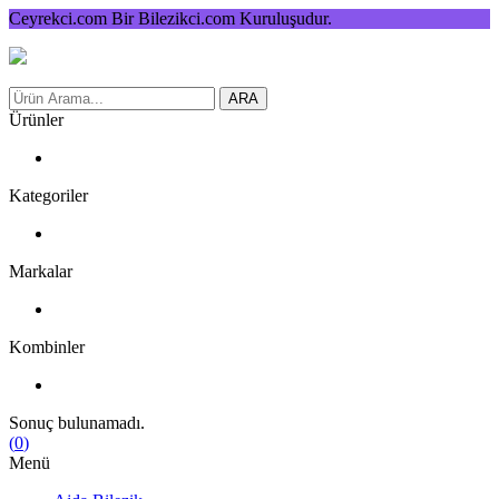
Ceyrekci.com Bir Bilezikci.com Kuruluşudur.
ARA
Ürünler
Kategoriler
Markalar
Kombinler
Sonuç bulunamadı.
(
0
)
Menü