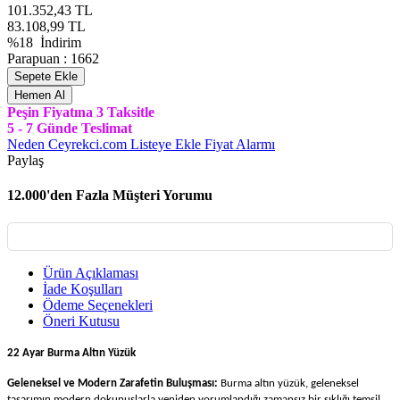
101.352,43
TL
83.108,99
TL
%
18
İndirim
Parapuan :
1662
Sepete Ekle
Hemen Al
Peşin Fiyatına 3 Taksitle
5 - 7 Günde Teslimat
Neden Ceyrekci.com
Listeye Ekle
Fiyat Alarmı
Paylaş
12.000'den Fazla Müşteri Yorumu
Ürün Açıklaması
İade Koşulları
Ödeme Seçenekleri
Öneri Kutusu
22 Ayar Burma Altın Yüzük
Geleneksel ve Modern Zarafetin Buluşması:
Burma altın yüzük, geleneksel
tasarımın modern dokunuşlarla yeniden yorumlandığı zamansız bir şıklığı temsil