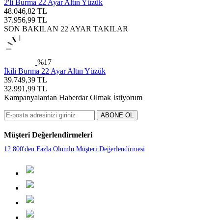
2'li Burma 22 Ayar Altın Yüzük
48.046,82
TL
37.956,99
TL
SON BAKILAN 22 AYAR TAKILAR
%
17
İkili Burma 22 Ayar Altın Yüzük
39.749,39
TL
32.991,99
TL
Kampanyalardan Haberdar Olmak İstiyorum
ABONE OL
Müşteri Değerlendirmeleri
12.800'den Fazla Olumlu Müşteri Değerlendirmesi