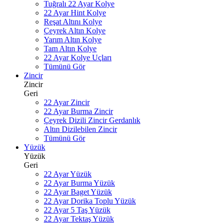
Tuğralı 22 Ayar Kolye
22 Ayar Hint Kolye
Reşat Altını Kolye
Çeyrek Altın Kolye
Yarım Altın Kolye
Tam Altın Kolye
22 Ayar Kolye Uçları
Tümünü Gör
Zincir
Zincir
Geri
22 Ayar Zincir
22 Ayar Burma Zincir
Çeyrek Dizili Zincir Gerdanlık
Altın Dizilebilen Zincir
Tümünü Gör
Yüzük
Yüzük
Geri
22 Ayar Yüzük
22 Ayar Burma Yüzük
22 Ayar Baget Yüzük
22 Ayar Dorika Toplu Yüzük
22 Ayar 5 Taş Yüzük
22 Ayar Tektaş Yüzük