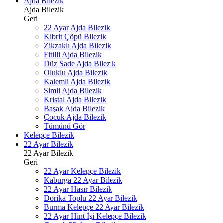
Ajda Bilezik
Ajda Bilezik
Geri
22 Ayar Ajda Bilezik
Kibrit Çöpü Bilezik
Zikzaklı Ajda Bilezik
Fitilli Ajda Bilezik
Düz Sade Ajda Bilezik
Oluklu Ajda Bilezik
Kalemli Ajda Bilezik
Simli Ajda Bilezik
Kristal Ajda Bilezik
Başak Ajda Bilezik
Çocuk Ajda Bilezik
Tümünü Gör
Kelepçe Bilezik
22 Ayar Bilezik
22 Ayar Bilezik
Geri
22 Ayar Kelepçe Bilezik
Kaburga 22 Ayar Bilezik
22 Ayar Hasır Bilezik
Dorika Toplu 22 Ayar Bilezik
Burma Kelepçe 22 Ayar Bilezik
22 Ayar Hint İşi Kelepçe Bilezik