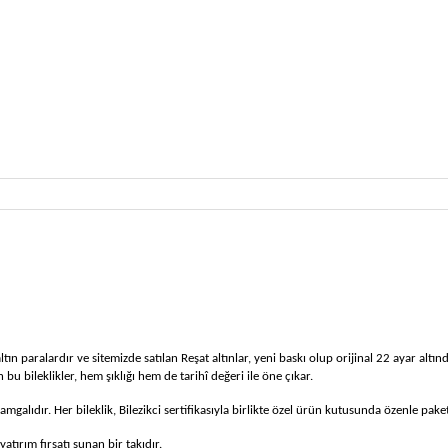
ın paralardır ve sitemizde satılan Reşat altınlar, yeni baskı olup orijinal 22 ayar altınd
bu bileklikler, hem şıklığı hem de tarihî değeri ile öne çıkar.
t damgalıdır. Her bileklik, Bilezikci sertifikasıyla birlikte özel ürün kutusunda özenle pa
atırım fırsatı sunan bir takıdır.