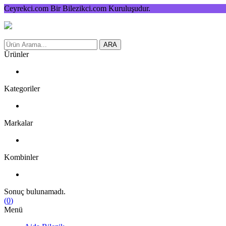
Ceyrekci.com Bir Bilezikci.com Kuruluşudur.
ARA
Ürünler
Kategoriler
Markalar
Kombinler
Sonuç bulunamadı.
(
0
)
Menü