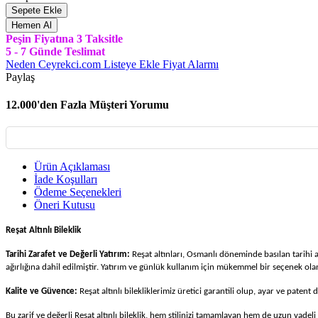
Sepete Ekle
Hemen Al
Peşin Fiyatına 3 Taksitle
5 - 7 Günde Teslimat
Neden Ceyrekci.com
Listeye Ekle
Fiyat Alarmı
Paylaş
12.000'den Fazla Müşteri Yorumu
Ürün Açıklaması
İade Koşulları
Ödeme Seçenekleri
Öneri Kutusu
Reşat Altınlı Bileklik
Tarihi Zarafet ve Değerli Yatırım:
Reşat altınları, Osmanlı döneminde basılan tarihi alt
ağırlığına dahil edilmiştir. Yatırım ve günlük kullanım için mükemmel bir seçenek olan 
Kalite ve Güvence:
Reşat altınlı bilekliklerimiz üretici garantili olup, ayar ve paten
Bu zarif ve değerli Reşat altınlı bileklik, hem stilinizi tamamlayan hem de uzun vadeli y