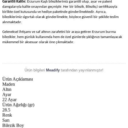
Garantili Kalite:
Erzurum Kaşlı bileziklerimiz garantili olup, ayar ve patent
damgalarıyla kalite onayından geçmiştir. Her bir bilezik, Bilezikçi sertifikasıyla
birlikte özel kutusunda ve hediye paketinde gönderilmektedir. Ayrıca,
bileziklerimiz sigortalı olarak gönderilmekte, böylece güvenli bir şekilde teslim
alınmaktadır.
Geleneksel ihtişamı ve saf altının zarafetini bir araya getiren Erzurum burma
bilezikler, hem günlük kullanımda hem de özel günlerde şıklığınızı tamamlayacak
mükemmel bir aksesuar olarak öne çıkmaktadır.
Ürün bilgileri
Meadify
tarafından yayınlanmıştır!
Ürün Açıklaması
Maden
Altın
Ayar
22 Ayar
Ürün Ağırlığı (gr)
28.5
Renk
Sarı
Bilezik Boy