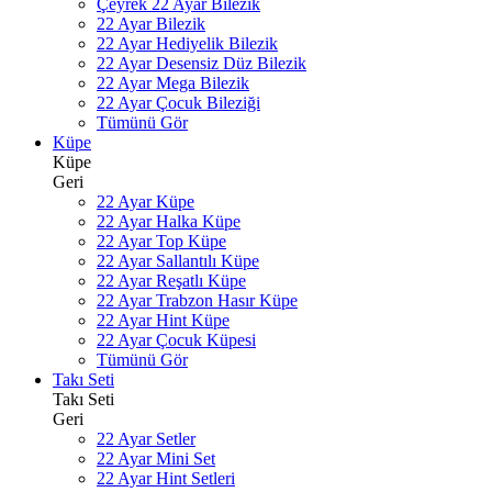
Çeyrek 22 Ayar Bilezik
22 Ayar Bilezik
22 Ayar Hediyelik Bilezik
22 Ayar Desensiz Düz Bilezik
22 Ayar Mega Bilezik
22 Ayar Çocuk Bileziği
Tümünü Gör
Küpe
Küpe
Geri
22 Ayar Küpe
22 Ayar Halka Küpe
22 Ayar Top Küpe
22 Ayar Sallantılı Küpe
22 Ayar Reşatlı Küpe
22 Ayar Trabzon Hasır Küpe
22 Ayar Hint Küpe
22 Ayar Çocuk Küpesi
Tümünü Gör
Takı Seti
Takı Seti
Geri
22 Ayar Setler
22 Ayar Mini Set
22 Ayar Hint Setleri