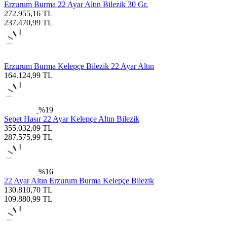
Erzurum Burma 22 Ayar Altın Bilezik 30 Gr.
272.955,16
TL
237.470,99
TL
Erzurum Burma Kelepçe Bilezik 22 Ayar Altın
164.124,99
TL
%
19
Sepet Hasır 22 Ayar Kelepçe Altın Bilezik
355.032,09
TL
287.575,99
TL
%
16
22 Ayar Altın Erzurum Burma Kelepçe Bilezik
130.810,70
TL
109.880,99
TL