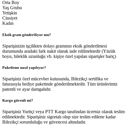
Orta Boy
Yaş Grubu
Yetişkin
Cinsiyet
Kadın
Eksik gram gönderiliyor mu?
Siparişinizin işçilikten dolayı gramının eksik gönderilmesi
durumunda aradaki fark nakit olarak iade edilmektedir (Yüzük
boyu, bileklik uzunluğu vb. kişiye özel yapılan siparişler hariç)
Paketleme nasıl yapılıyor?
Siparişiniz özel mücevher kutusunda, Bilezikçi sertifika ve
faturasıyla hediye paketinde gönderilmektedir. Tüm ürünlerimiz
patentli ve ayar damgalıdır.
Kargo güvenli mi?
Siparişiniz Yurtiçi veya PTT Kargo tarafından ücretsiz olarak teslim
edilmektedir. Siparişiniz sigortalı olup size teslim edilene kadar
Bilezikçi sorumluluğu ve güvencesi altındadır.