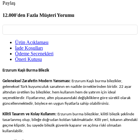
Paylaş
12.000'den Fazla Müşteri Yorumu
Ürün Açıklaması
İade Koşulları
Ödeme Seçenekleri
Öneri Kutusu
Erzurum Kaşlı Burma Bilezik
Geleneksel Zarafetin Modern Yansıması:
Erzurum Kaşlı burma bilezikler,
geleneksel Türk kuyumculuk sanatının en nadide örneklerinden biridir. 22 ayar
altından üretilen bu bilezikler, hem kullanım hem de yatırım için ideal
seçeneklerdir. Fiyatlarımız, altın piyasasındaki değişikliklere göre sürekli olarak
güncellenmektedir, böylece en uygun fiyatlarla sahip olabilirsiniz.
Kilitli Tasarım ve Kolay Kullanım:
Erzurum burma bilezikler, kilitli bilezik şeklinde
tasarlanmış olup, bileğe doğrudan koldan takılmaktadır. Kilit yeri, tokanın altındaki
geçme klipstir, bu sayede bilezik güvenle kapanır ve açılma riski olmadan
kullanılabilir.