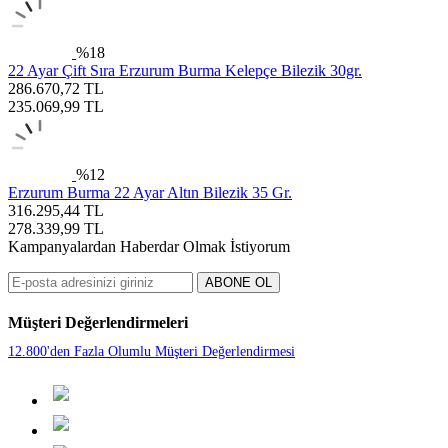
%
18
22 Ayar Çift Sıra Erzurum Burma Kelepçe Bilezik 30gr.
286.670,72
TL
235.069,99
TL
%
12
Erzurum Burma 22 Ayar Altın Bilezik 35 Gr.
316.295,44
TL
278.339,99
TL
Kampanyalardan Haberdar Olmak İstiyorum
ABONE OL
Müşteri Değerlendirmeleri
12.800'den Fazla Olumlu Müşteri Değerlendirmesi