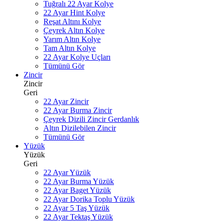
Tuğralı 22 Ayar Kolye
22 Ayar Hint Kolye
Reşat Altını Kolye
Çeyrek Altın Kolye
Yarım Altın Kolye
Tam Altın Kolye
22 Ayar Kolye Uçları
Tümünü Gör
Zincir
Zincir
Geri
22 Ayar Zincir
22 Ayar Burma Zincir
Çeyrek Dizili Zincir Gerdanlık
Altın Dizilebilen Zincir
Tümünü Gör
Yüzük
Yüzük
Geri
22 Ayar Yüzük
22 Ayar Burma Yüzük
22 Ayar Baget Yüzük
22 Ayar Dorika Toplu Yüzük
22 Ayar 5 Taş Yüzük
22 Ayar Tektaş Yüzük