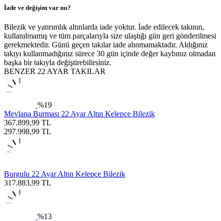
İade ve değişim var mı?
Bilezik ve yatırımlık altınlarda iade yoktur. İade edilecek takının,
kullanılmamış ve tüm parçalarıyla size ulaştığı gün geri gönderilmesi
gerekmektedir. Günü geçen takılar iade alınmamaktadır. Aldığınız
takıyı kullanmadığınız sürece 30 gün içinde değer kaybınız olmadan
başka bir takıyla değiştirebilirsiniz.
BENZER 22 AYAR TAKILAR
%
19
Mevlana Burması 22 Ayar Altın Kelepçe Bilezik
367.899,99
TL
297.998,99
TL
Burgulu 22 Ayar Altın Kelepçe Bilezik
317.883,99
TL
%
13