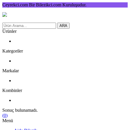
Ceyrekci.com Bir Bilezikci.com Kuruluşudur.
ARA
Ürünler
Kategoriler
Markalar
Kombinler
Sonuç bulunamadı.
(
0
)
Menü