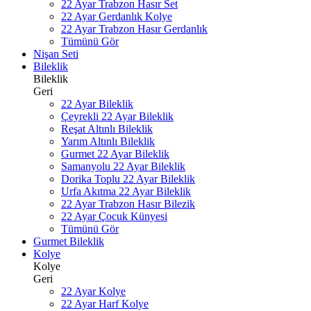
22 Ayar Trabzon Hasır Set
22 Ayar Gerdanlık Kolye
22 Ayar Trabzon Hasır Gerdanlık
Tümünü Gör
Nişan Seti
Bileklik
Bileklik
Geri
22 Ayar Bileklik
Çeyrekli 22 Ayar Bileklik
Reşat Altınlı Bileklik
Yarım Altınlı Bileklik
Gurmet 22 Ayar Bileklik
Samanyolu 22 Ayar Bileklik
Dorika Toplu 22 Ayar Bileklik
Urfa Akıtma 22 Ayar Bileklik
22 Ayar Trabzon Hasır Bilezik
22 Ayar Çocuk Künyesi
Tümünü Gör
Gurmet Bileklik
Kolye
Kolye
Geri
22 Ayar Kolye
22 Ayar Harf Kolye