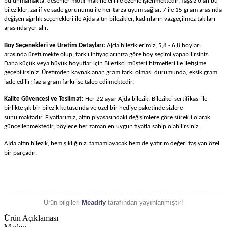
bulunmamakta, desenler motif makineleri ile özenle işlenmektedir. Taşsız olan bu
bilezikler, zarif ve sade görünümü ile her tarza uyum sağlar. 7 ile 15 gram arasında
değişen ağırlık seçenekleri ile Ajda altın bilezikler, kadınların vazgeçilmez takıları
arasında yer alır.
Boy Seçenekleri ve Üretim Detayları:
Ajda bileziklerimiz, 5,8 - 6,8 boyları
arasında üretilmekte olup, farklı ihtiyaçlarınıza göre boy seçimi yapabilirsiniz.
Daha küçük veya büyük boyutlar için Bilezikci müşteri hizmetleri ile iletişime
geçebilirsiniz. Üretimden kaynaklanan gram farkı olması durumunda, eksik gram
iade edilir; fazla gram farkı ise talep edilmektedir.
Kalite Güvencesi ve Teslimat:
Her 22 ayar Ajda bilezik, Bilezikci sertifikası ile
birlikte şık bir bilezik kutusunda ve özel bir hediye paketinde sizlere
sunulmaktadır. Fiyatlarımız, altın piyasasındaki değişimlere göre sürekli olarak
güncellenmektedir, böylece her zaman en uygun fiyatla sahip olabilirsiniz.
Ajda altın bilezik, hem şıklığınızı tamamlayacak hem de yatırım değeri taşıyan özel
bir parçadır.
Ürün bilgileri
Meadify
tarafından yayınlanmıştır!
Ürün Açıklaması