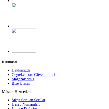
Kurumsal
Hakkımızda
Ceyrekci.com Güvenilir mi?
Mağazalarımız
Bize Ulaşın
Müşteri Hizmetleri
Sıkça Sorulan Sorular
Hesap Numaraları
İade ve Değişim