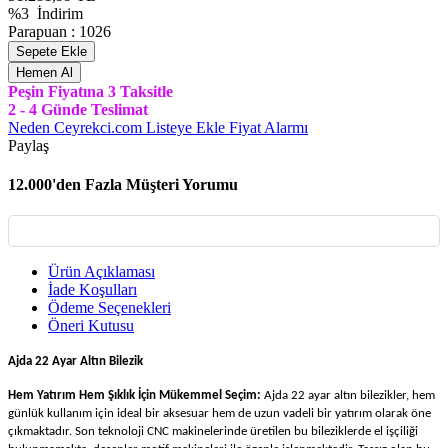
%
3
İndirim
Parapuan :
1026
Sepete Ekle
Hemen Al
Peşin Fiyatına 3 Taksitle
2 - 4 Günde Teslimat
Neden Ceyrekci.com
Listeye Ekle
Fiyat Alarmı
Paylaş
12.000'den Fazla Müşteri Yorumu
Ürün Açıklaması
İade Koşulları
Ödeme Seçenekleri
Öneri Kutusu
Ajda 22 Ayar Altın Bilezik
Hem Yatırım Hem Şıklık İçin Mükemmel Seçim:
Ajda 22 ayar altın bilezikler, hem
günlük kullanım için ideal bir aksesuar hem de uzun vadeli bir yatırım olarak öne
çıkmaktadır. Son teknoloji CNC makinelerinde üretilen bu bileziklerde el işçiliği