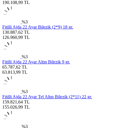
190.108,99
TL
%
3
Fitilli Ajda 22 Ayar Bilezik (2*9) 18 gr.
130.887,62
TL
126.960,99
TL
%
3
Fitilli Ajda 22 Ayar Altın Bilezik 9 gr.
65.787,62
TL
63.813,99
TL
%
3
Fitilli Ajda 22 Ayar Tel Altın Bilezik (2*11) 22 gr.
159.821,64
TL
155.026,99
TL
%
3