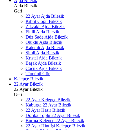
Ajda Bilezik
Ajda Bilezik
Geri
22 Ayar Ajda Bilezik
Kibrit Çöpü Bilezik
Zikzaklı Ajda Bilezik
Fitilli Ajda Bilezik
Düz Sade Ajda Bilezik
Oluklu Ajda Bilezik
Kalemli Ajda Bilezik
Simli Ajda Bilezik
Kristal Ajda Bilezik
Başak Ajda Bilezik
Çocuk Ajda Bilezik
Tümünü Gör
Kelepçe Bilezik
22 Ayar Bilezik
22 Ayar Bilezik
Geri
22 Ayar Kelepçe Bilezik
Kaburga 22 Ayar Bilezik
22 Ayar Hasır Bilezik
Dorika Toplu 22 Ayar Bilezik
Burma Kelepçe 22 Ayar Bilezik
22 Ayar Hint İşi Kelepçe Bilezik