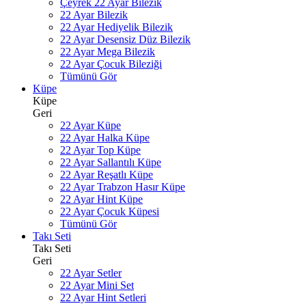
Çeyrek 22 Ayar Bilezik
22 Ayar Bilezik
22 Ayar Hediyelik Bilezik
22 Ayar Desensiz Düz Bilezik
22 Ayar Mega Bilezik
22 Ayar Çocuk Bileziği
Tümünü Gör
Küpe
Küpe
Geri
22 Ayar Küpe
22 Ayar Halka Küpe
22 Ayar Top Küpe
22 Ayar Sallantılı Küpe
22 Ayar Reşatlı Küpe
22 Ayar Trabzon Hasır Küpe
22 Ayar Hint Küpe
22 Ayar Çocuk Küpesi
Tümünü Gör
Takı Seti
Takı Seti
Geri
22 Ayar Setler
22 Ayar Mini Set
22 Ayar Hint Setleri