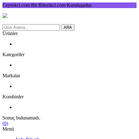
Ceyrekci.com Bir Bilezikci.com Kuruluşudur.
ARA
Ürünler
Kategoriler
Markalar
Kombinler
Sonuç bulunamadı.
(
0
)
Menü