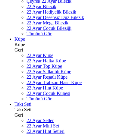
Çeyrek 22 Ayar Bilezik
22 Ayar Bilezik
22 Ayar Hediyelik Bilezik
22 Ayar Desensiz Düz Bilezik
22 Ayar Mega Bilezik
22 Ayar Çocuk Bileziği
Tümünü Gör
Küpe
Küpe
Geri
22 Ayar Küpe
22 Ayar Halka Küpe
22 Ayar Top Küpe
22 Ayar Sallantılı Küpe
22 Ayar Reşatlı Küpe
22 Ayar Trabzon Hasır Küpe
22 Ayar Hint Küpe
22 Ayar Çocuk Küpesi
Tümünü Gör
Takı Seti
Takı Seti
Geri
22 Ayar Setler
22 Ayar Mini Set
22 Ayar Hint Setleri