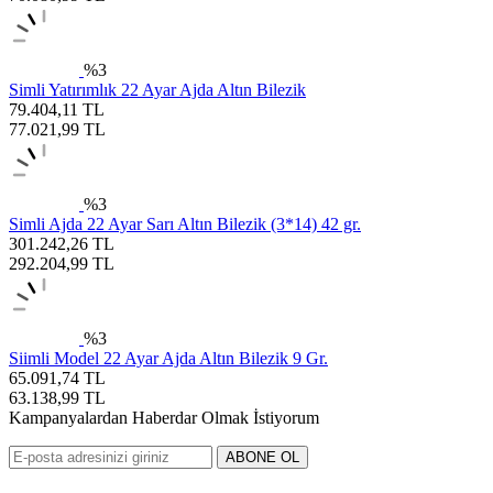
%
3
Simli Yatırımlık 22 Ayar Ajda Altın Bilezik
79.404,11
TL
77.021,99
TL
%
3
Simli Ajda 22 Ayar Sarı Altın Bilezik (3*14) 42 gr.
301.242,26
TL
292.204,99
TL
%
3
Siimli Model 22 Ayar Ajda Altın Bilezik 9 Gr.
65.091,74
TL
63.138,99
TL
Kampanyalardan Haberdar Olmak İstiyorum
ABONE OL