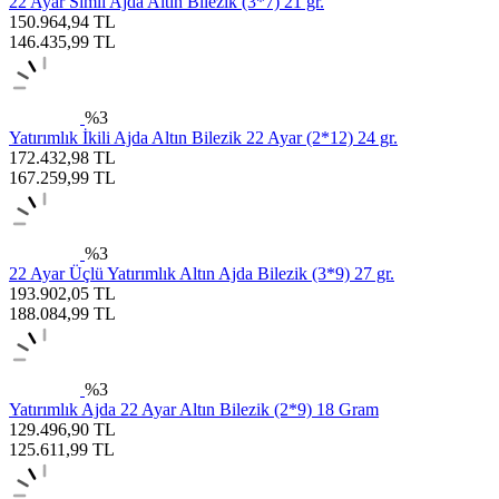
22 Ayar Simli Ajda Altın Bilezik (3*7) 21 gr.
150.964,94
TL
146.435,99
TL
%
3
Yatırımlık İkili Ajda Altın Bilezik 22 Ayar (2*12) 24 gr.
172.432,98
TL
167.259,99
TL
%
3
22 Ayar Üçlü Yatırımlık Altın Ajda Bilezik (3*9) 27 gr.
193.902,05
TL
188.084,99
TL
%
3
Yatırımlık Ajda 22 Ayar Altın Bilezik (2*9) 18 Gram
129.496,90
TL
125.611,99
TL