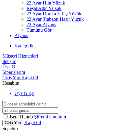
22 Ayar Hint Yüzük
Reşat Altın Yüzük
22 Ayar Dorika 5 Taş Yüzük
22 Ayar Trabzon Hasır Yüzük
22 Ayar Alyans
Tümünü Gör
Alyans
Kategoriler
Müşteri Hizmetleri
İletişim
Üye Ol
Siparişlerim
Giriş Yap
Kayıt Ol
Hesabım
Üye Girişi
Beni Hatırla
Şifremi Unuttum
Kayıt Ol
Giriş Yap
Sepetim