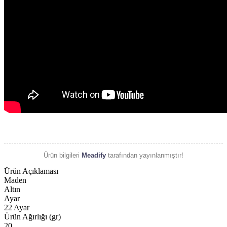
Ürün bilgileri
Meadify
tarafından yayınlanmıştır!
Ürün Açıklaması
Maden
Altın
Ayar
22 Ayar
Ürün Ağırlığı (gr)
20