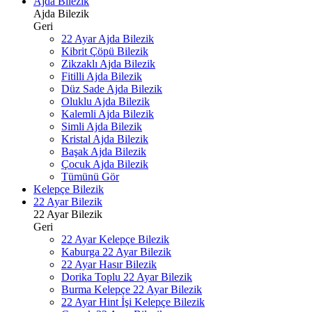
Ajda Bilezik
Ajda Bilezik
Geri
22 Ayar Ajda Bilezik
Kibrit Çöpü Bilezik
Zikzaklı Ajda Bilezik
Fitilli Ajda Bilezik
Düz Sade Ajda Bilezik
Oluklu Ajda Bilezik
Kalemli Ajda Bilezik
Simli Ajda Bilezik
Kristal Ajda Bilezik
Başak Ajda Bilezik
Çocuk Ajda Bilezik
Tümünü Gör
Kelepçe Bilezik
22 Ayar Bilezik
22 Ayar Bilezik
Geri
22 Ayar Kelepçe Bilezik
Kaburga 22 Ayar Bilezik
22 Ayar Hasır Bilezik
Dorika Toplu 22 Ayar Bilezik
Burma Kelepçe 22 Ayar Bilezik
22 Ayar Hint İşi Kelepçe Bilezik