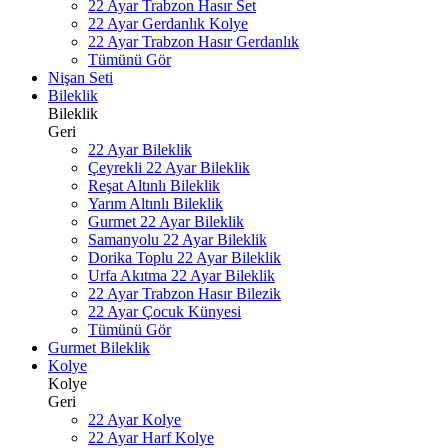
22 Ayar Trabzon Hasır Set
22 Ayar Gerdanlık Kolye
22 Ayar Trabzon Hasır Gerdanlık
Tümünü Gör
Nişan Seti
Bileklik
Bileklik
Geri
22 Ayar Bileklik
Çeyrekli 22 Ayar Bileklik
Reşat Altınlı Bileklik
Yarım Altınlı Bileklik
Gurmet 22 Ayar Bileklik
Samanyolu 22 Ayar Bileklik
Dorika Toplu 22 Ayar Bileklik
Urfa Akıtma 22 Ayar Bileklik
22 Ayar Trabzon Hasır Bilezik
22 Ayar Çocuk Künyesi
Tümünü Gör
Gurmet Bileklik
Kolye
Kolye
Geri
22 Ayar Kolye
22 Ayar Harf Kolye