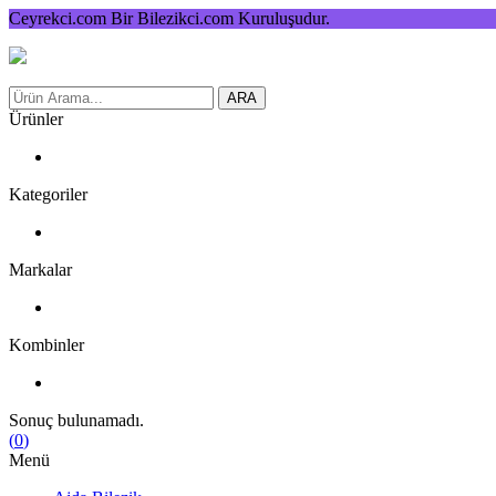
Ceyrekci.com Bir Bilezikci.com Kuruluşudur.
ARA
Ürünler
Kategoriler
Markalar
Kombinler
Sonuç bulunamadı.
(
0
)
Menü