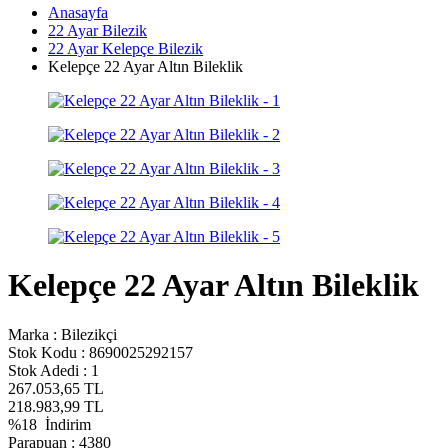
Anasayfa
22 Ayar Bilezik
22 Ayar Kelepçe Bilezik
Kelepçe 22 Ayar Altın Bileklik
Kelepçe 22 Ayar Altın Bileklik
Marka :
Bilezikçi
Stok Kodu :
8690025292157
Stok Adedi :
1
267.053,65
TL
218.983,99
TL
%
18
İndirim
Parapuan :
4380