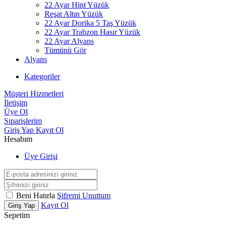
22 Ayar Hint Yüzük
Reşat Altın Yüzük
22 Ayar Dorika 5 Taş Yüzük
22 Ayar Trabzon Hasır Yüzük
22 Ayar Alyans
Tümünü Gör
Alyans
Kategoriler
Müşteri Hizmetleri
İletişim
Üye Ol
Siparişlerim
Giriş Yap
Kayıt Ol
Hesabım
Üye Girişi
Beni Hatırla
Şifremi Unuttum
Kayıt Ol
Giriş Yap
Sepetim