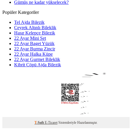
Gümüş ne kadar yükselecek?
Popüler Kategoriler
Tel Ajda Bilezik
Çeyrek Altınlı Bileklik
Hasır Kelepçe Bilezik
22 Ayar Mini Set
22 Ayar Baget Yüzük
22 Ayar Burma Zincir
22 Ayar Halka Küpe
22 Ayar Gurmet Bileklik
Kibrit Cöpü Ajda Bilezik
T
-Soft
E-Ticaret
Sistemleriyle Hazırlanmıştır.