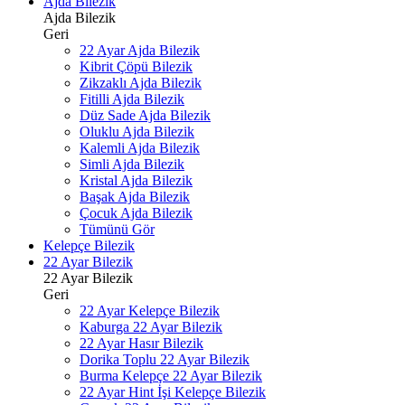
Ajda Bilezik
Ajda Bilezik
Geri
22 Ayar Ajda Bilezik
Kibrit Çöpü Bilezik
Zikzaklı Ajda Bilezik
Fitilli Ajda Bilezik
Düz Sade Ajda Bilezik
Oluklu Ajda Bilezik
Kalemli Ajda Bilezik
Simli Ajda Bilezik
Kristal Ajda Bilezik
Başak Ajda Bilezik
Çocuk Ajda Bilezik
Tümünü Gör
Kelepçe Bilezik
22 Ayar Bilezik
22 Ayar Bilezik
Geri
22 Ayar Kelepçe Bilezik
Kaburga 22 Ayar Bilezik
22 Ayar Hasır Bilezik
Dorika Toplu 22 Ayar Bilezik
Burma Kelepçe 22 Ayar Bilezik
22 Ayar Hint İşi Kelepçe Bilezik