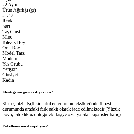
22 Ayar
Ürün Ağırlığı (gr)
21.47
Renk
Sarı
Taş Cinsi
Mine
Bilezik Boy
Orta Boy
Model-Tarz
Modern
Yaş Grubu
Yetişkin
Cinsiyet
Kadın
Eksik gram gönderiliyor mu?
Siparişinizin işçilikten dolayı gramının eksik gönderilmesi
durumunda aradaki fark nakit olarak iade edilmektedir (Yüzük
boyu, bileklik uzunluğu vb. kişiye özel yapılan siparişler hariç)
Paketleme nasıl yapılıyor?