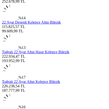
252.678,99
TL
%
14
22 Ayar Desenli Kelepçe Altın Bilezik
115.825,57
TL
99.609,99
TL
%
13
Tuğralı 22 Ayar Altın Hasır Kelepçe Bilezik
222.934,47
TL
193.952,99
TL
%
17
Tuğralı 22 Ayar Altın Kelepçe Bilezik
226.238,54
TL
187.777,99
TL
%
16