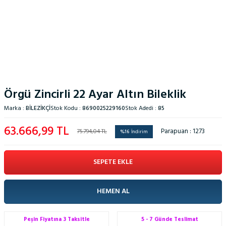
Örgü Zincirli 22 Ayar Altın Bileklik
Marka :
BILEZIKÇI
Stok Kodu :
8690025229160
Stok Adedi :
85
63.666,99
TL
Parapuan :
1273
75.794,04
TL
%
16
İndirim
SEPETE EKLE
HEMEN AL
Peşin Fiyatına 3 Taksitle
5 - 7 Günde Teslimat