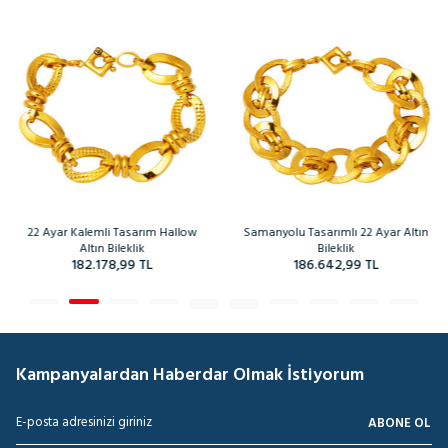
Kalemli Tasarım Hallow
Samanyolu Tasarımlı 22 Ayar Altın
Işık Sel
Altın Bileklik
Bileklik
182.178,99
TL
186.642,99
TL
Kampanyalardan Haberdar Olmak İstiyorum
ABONE OL