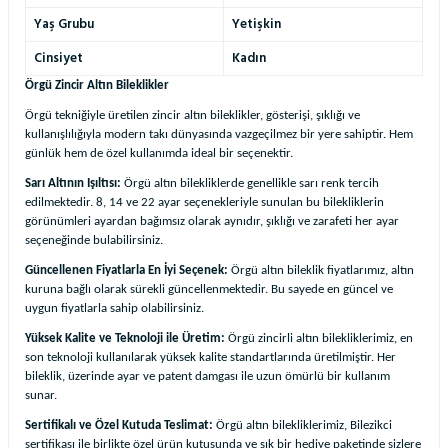
Yaş Grubu
Yetişkin
Cinsiyet
Kadın
Örgü Zincir Altın Bileklikler
Örgü tekniğiyle üretilen zincir altın bileklikler, gösterişi, şıklığı ve
kullanışlılığıyla modern takı dünyasında vazgeçilmez bir yere sahiptir. Hem
günlük hem de özel kullanımda ideal bir seçenektir.
Sarı Altının Işıltısı:
Örgü altın bilekliklerde genellikle sarı renk tercih
edilmektedir. 8, 14 ve 22 ayar seçenekleriyle sunulan bu bilekliklerin
görünümleri ayardan bağımsız olarak aynıdır, şıklığı ve zarafeti her ayar
seçeneğinde bulabilirsiniz.
Güncellenen Fiyatlarla En İyi Seçenek:
Örgü altın bileklik fiyatlarımız, altın
kuruna bağlı olarak sürekli güncellenmektedir. Bu sayede en güncel ve
uygun fiyatlarla sahip olabilirsiniz.
Yüksek Kalite ve Teknoloji ile Üretim:
Örgü zincirli altın bilekliklerimiz, en
son teknoloji kullanılarak yüksek kalite standartlarında üretilmiştir. Her
bileklik, üzerinde ayar ve patent damgası ile uzun ömürlü bir kullanım
sunar.
Sertifikalı ve Özel Kutuda Teslimat:
Örgü altın bilekliklerimiz, Bilezikci
sertifikası ile birlikte özel ürün kutusunda ve şık bir hediye paketinde sizlere