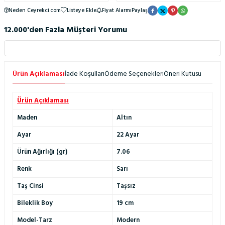
Neden Ceyrekci.com
Listeye Ekle
Fiyat Alarmı
Paylaş
12.000'den Fazla Müşteri Yorumu
Ürün Açıklaması
İade Koşulları
Ödeme Seçenekleri
Öneri Kutusu
Ürün Açıklaması
Maden
Altın
Ayar
22 Ayar
Ürün Ağırlığı (gr)
7.06
Renk
Sarı
Taş Cinsi
Taşsız
Bileklik Boy
19 cm
Model-Tarz
Modern