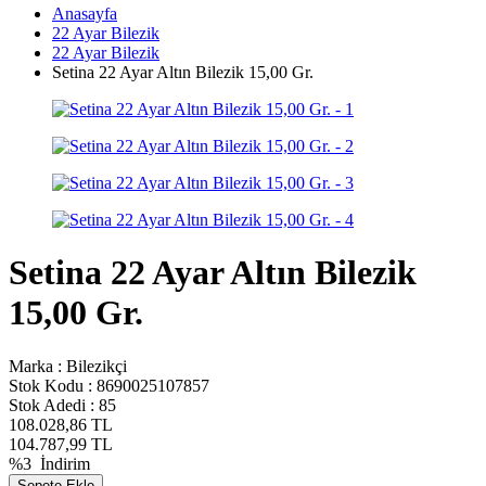
Anasayfa
22 Ayar Bilezik
22 Ayar Bilezik
Setina 22 Ayar Altın Bilezik 15,00 Gr.
Setina 22 Ayar Altın Bilezik
15,00 Gr.
Marka :
Bilezikçi
Stok Kodu :
8690025107857
Stok Adedi :
85
108.028,86
TL
104.787,99
TL
%
3
İndirim
Sepete Ekle