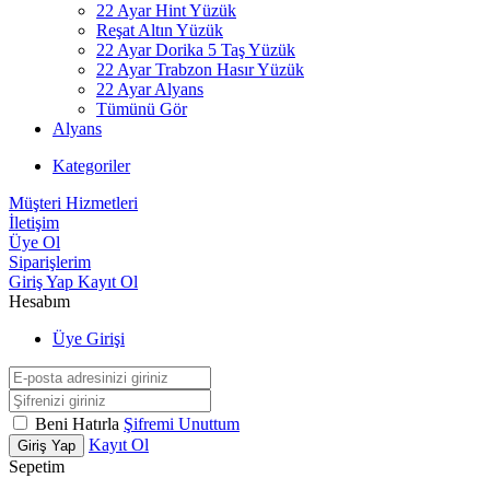
22 Ayar Hint Yüzük
Reşat Altın Yüzük
22 Ayar Dorika 5 Taş Yüzük
22 Ayar Trabzon Hasır Yüzük
22 Ayar Alyans
Tümünü Gör
Alyans
Kategoriler
Müşteri Hizmetleri
İletişim
Üye Ol
Siparişlerim
Giriş Yap
Kayıt Ol
Hesabım
Üye Girişi
Beni Hatırla
Şifremi Unuttum
Kayıt Ol
Giriş Yap
Sepetim