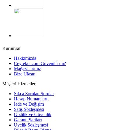
Kurumsal
Hakkımızda
Ceyrekci.com Güvenilir mi?
Mağazalarımız
Bize Ulaşın
Müşteri Hizmetleri
Sıkça Sorulan Sorular
Hesap Numaraları
İade ve Değişim
Satış Sözleşmesi
Gizlilik ve Güvenlik
Garanti Şartları
Üyelik Sözleşmesi