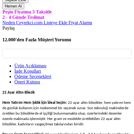
Hemen Al
Peşin Fiyatına 3 Taksitle
2 - 4 Günde Teslimat
Neden Ceyrekci.com
Listeye Ekle
Fiyat Alarmı
Paylaş
12.000'den Fazla Müşteri Yorumu
Ürün Açıklaması
İade Koşulları
Ödeme Seçenekleri
Öneri Kutusu
22 Ayar Altın Bilezik
Hem Yatırım Hem Şıklık İçin İdeal Seçim:
22 ayar altın bilezikler, hem yatırım hem
de günlük kullanım için mükemmel bir seçenek sunar. Son teknoloji makinelerde
üretilen bu bileziklerde el işçiliği bulunmamakta olup, üzerlerindeki desenler
özenle makinada işlenmiştir. Her gram ve modelde üretilebilen 22 ayar altın
bilezikler, kadınların vazgeçilmez takılarından biridir.