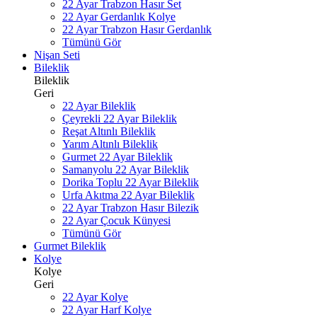
22 Ayar Trabzon Hasır Set
22 Ayar Gerdanlık Kolye
22 Ayar Trabzon Hasır Gerdanlık
Tümünü Gör
Nişan Seti
Bileklik
Bileklik
Geri
22 Ayar Bileklik
Çeyrekli 22 Ayar Bileklik
Reşat Altınlı Bileklik
Yarım Altınlı Bileklik
Gurmet 22 Ayar Bileklik
Samanyolu 22 Ayar Bileklik
Dorika Toplu 22 Ayar Bileklik
Urfa Akıtma 22 Ayar Bileklik
22 Ayar Trabzon Hasır Bilezik
22 Ayar Çocuk Künyesi
Tümünü Gör
Gurmet Bileklik
Kolye
Kolye
Geri
22 Ayar Kolye
22 Ayar Harf Kolye