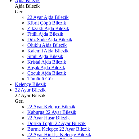
Ajda Bilezik
Ajda Bilezik
Geri
22 Ayar Ajda Bilezik
Kibrit Çöpü Bilezik
Zikzaklı Ajda Bilezik
Fitilli Ajda Bilezik
Düz Sade Ajda Bilezik
Oluklu Ajda Bilezik
Kalemli Ajda Bilezik
Simli Ajda Bilezik
Kristal Ajda Bilezik
Başak Ajda Bilezik
Çocuk Ajda Bilezik
Tümünü Gör
Kelepçe Bilezik
22 Ayar Bilezik
22 Ayar Bilezik
Geri
22 Ayar Kelepçe Bilezik
Kaburga 22 Ayar Bilezik
22 Ayar Hasır Bilezik
Dorika Toplu 22 Ayar Bilezik
Burma Kelepçe 22 Ayar Bilezik
22 Ayar Hint İşi Kelepçe Bilezik