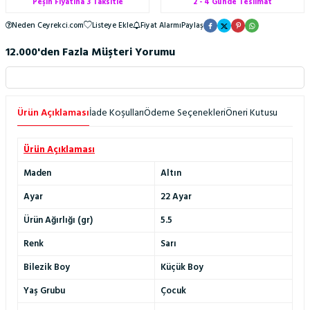
Peşin Fiyatına 3 Taksitle
2 - 4 Günde Teslimat
Neden Ceyrekci.com
Listeye Ekle
Fiyat Alarmı
Paylaş
12.000'den Fazla Müşteri Yorumu
Ürün Açıklaması
İade Koşulları
Ödeme Seçenekleri
Öneri Kutusu
Ürün Açıklaması
Maden
Altın
Ayar
22 Ayar
Ürün Ağırlığı (gr)
5.5
Renk
Sarı
Bilezik Boy
Küçük Boy
Yaş Grubu
Çocuk