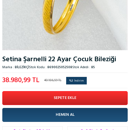
Setina Şarnelli 22 Ayar Çocuk Bileziği
Marka :
BILEZIKÇI
Stok Kodu :
8690025052508
Stok Adedi :
85
38.980,99
TL
40.186,59
TL
%
3
İndirim
SEPETE EKLE
HEMEN AL