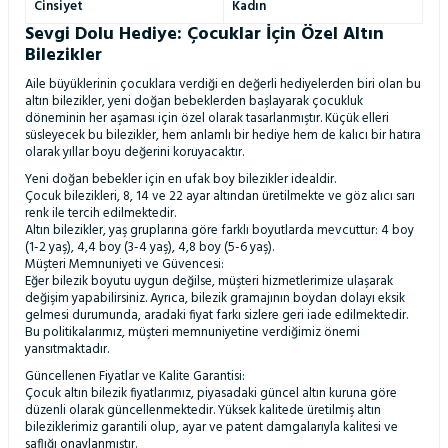
Cinsiyet
Kadın
Sevgi Dolu Hediye: Çocuklar İçin Özel Altın
Bilezikler
Aile büyüklerinin çocuklara verdiği en değerli hediyelerden biri olan bu
altın bilezikler, yeni doğan bebeklerden başlayarak çocukluk
döneminin her aşaması için özel olarak tasarlanmıştır. Küçük elleri
süsleyecek bu bilezikler, hem anlamlı bir hediye hem de kalıcı bir hatıra
olarak yıllar boyu değerini koruyacaktır.
Yeni doğan bebekler için en ufak boy bilezikler idealdir.
Çocuk bilezikleri, 8, 14 ve 22 ayar altından üretilmekte ve göz alıcı sarı
renk ile tercih edilmektedir.
Altın bilezikler, yaş gruplarına göre farklı boyutlarda mevcuttur: 4 boy
(1-2 yaş), 4,4 boy (3-4 yaş), 4,8 boy (5-6 yaş).
Müşteri Memnuniyeti ve Güvencesi:
Eğer bilezik boyutu uygun değilse, müşteri hizmetlerimize ulaşarak
değişim yapabilirsiniz. Ayrıca, bilezik gramajının boydan dolayı eksik
gelmesi durumunda, aradaki fiyat farkı sizlere geri iade edilmektedir.
Bu politikalarımız, müşteri memnuniyetine verdiğimiz önemi
yansıtmaktadır.
Güncellenen Fiyatlar ve Kalite Garantisi:
Çocuk altın bilezik fiyatlarımız, piyasadaki güncel altın kuruna göre
düzenli olarak güncellenmektedir. Yüksek kalitede üretilmiş altın
bileziklerimiz garantili olup, ayar ve patent damgalarıyla kalitesi ve
saflığı onaylanmıştır.