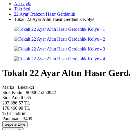
Anasayfa
Takı Seti
22 Ayar Trabzon Hasır Gerdanlık
Tokalı 22 Ayar Altın Hasır Gerdanlık Kolye
Tokalı 22 Ayar Altın Hasır Gerd
Marka :
Bilezikçi
Stok Kodu :
8690025250942
Stok Adedi :
85
207.886,57
TL
170.466,99
TL
%
18
İndirim
Parapuan :
3409
Sepete Ekle