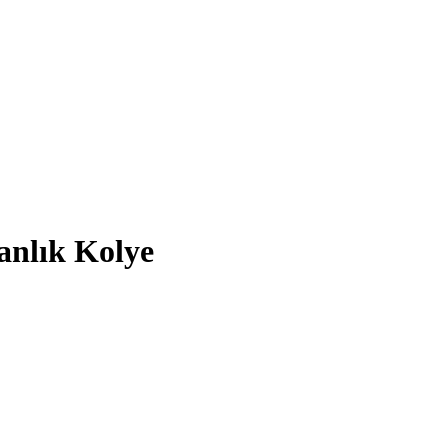
anlık Kolye