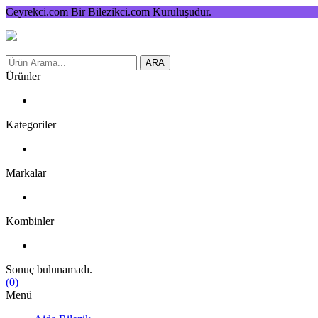
Ceyrekci.com Bir Bilezikci.com Kuruluşudur.
ARA
Ürünler
Kategoriler
Markalar
Kombinler
Sonuç bulunamadı.
(
0
)
Menü