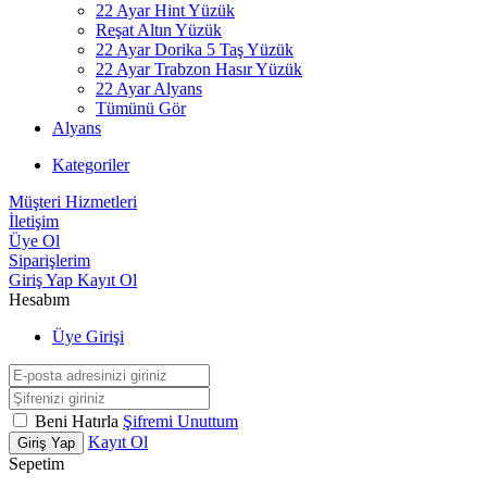
22 Ayar Hint Yüzük
Reşat Altın Yüzük
22 Ayar Dorika 5 Taş Yüzük
22 Ayar Trabzon Hasır Yüzük
22 Ayar Alyans
Tümünü Gör
Alyans
Kategoriler
Müşteri Hizmetleri
İletişim
Üye Ol
Siparişlerim
Giriş Yap
Kayıt Ol
Hesabım
Üye Girişi
Beni Hatırla
Şifremi Unuttum
Kayıt Ol
Giriş Yap
Sepetim