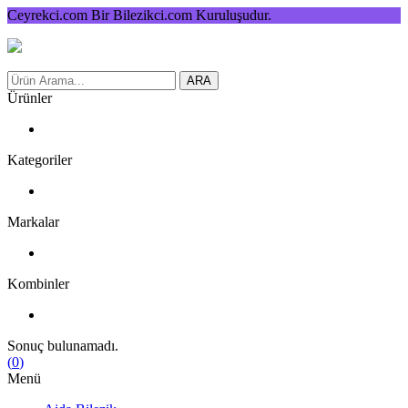
Ceyrekci.com Bir Bilezikci.com Kuruluşudur.
ARA
Ürünler
Kategoriler
Markalar
Kombinler
Sonuç bulunamadı.
(
0
)
Menü