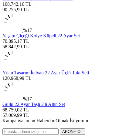
108.742,16
TL
90.255,99
TL
%
17
Yaşam Çiçeği Kolye Küpeli 22 Ayar Set
70.895,17
TL
58.842,99
TL
Yılan Tasarım İtalyan 22 Ayar Üçlü Takı Seti
120.968,99
TL
%
17
Güllü 22 Ayar Taşlı 2'li Altın Set
68.759,02
TL
57.069,99
TL
Kampanyalardan Haberdar Olmak İstiyorum
ABONE OL