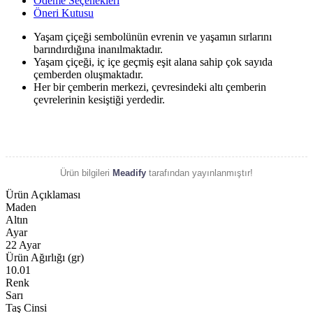
Ödeme Seçenekleri
Öneri Kutusu
Yaşam çiçeği sembolünün evrenin ve yaşamın sırlarını
barındırdığına inanılmaktadır.
Yaşam çiçeği, iç içe geçmiş eşit alana sahip çok sayıda
çemberden oluşmaktadır.
Her bir çemberin merkezi, çevresindeki altı çemberin
çevrelerinin kesiştiği yerdedir.
Ürün bilgileri
Meadify
tarafından yayınlanmıştır!
Ürün Açıklaması
Maden
Altın
Ayar
22 Ayar
Ürün Ağırlığı (gr)
10.01
Renk
Sarı
Taş Cinsi