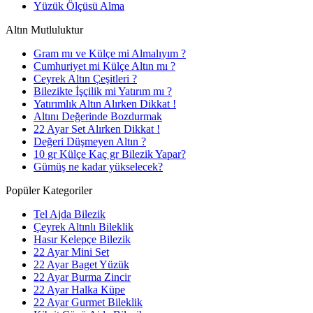
Yüzük Ölçüsü Alma
Altın Mutluluktur
Gram mı ve Külçe mi Almalıyım ?
Cumhuriyet mi Külçe Altın mı ?
Ceyrek Altın Çeşitleri ?
Bilezikte İşçilik mi Yatırım mı ?
Yatırımlık Altın Alırken Dikkat !
Altını Değerinde Bozdurmak
22 Ayar Set Alırken Dikkat !
Değeri Düşmeyen Altın ?
10 gr Külçe Kaç gr Bilezik Yapar?
Gümüş ne kadar yükselecek?
Popüler Kategoriler
Tel Ajda Bilezik
Çeyrek Altınlı Bileklik
Hasır Kelepçe Bilezik
22 Ayar Mini Set
22 Ayar Baget Yüzük
22 Ayar Burma Zincir
22 Ayar Halka Küpe
22 Ayar Gurmet Bileklik