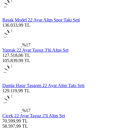
Başak Model 22 Ayar Altın Spor Takı Seti
136.033,99
TL
%
17
Yaprak 22 Ayar Taşsız 3'lü Altın Set
127.518,06
TL
105.839,99
TL
Damla Hasır Tasarım 22 Ayar Altın Takı Seti
129.119,99
TL
%
17
Çiçek 22 Ayar Taşsız 2'li Altın Set
70.599,99
TL
58.597,99
TL