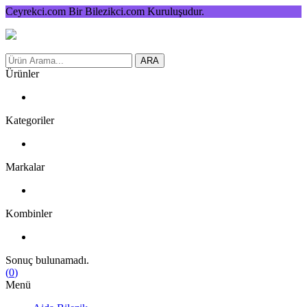
Ceyrekci.com Bir Bilezikci.com Kuruluşudur.
ARA
Ürünler
Kategoriler
Markalar
Kombinler
Sonuç bulunamadı.
(
0
)
Menü