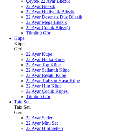
Çeyrek 22 Ayar Bilezik
22 Ayar Bilezik
22 Ayar Hediyelik Bilezik
22 Ayar Desensiz Düz Bilezik
22 Ayar Mega Bilezik
22 Ayar Çocuk Bileziği
Tümünü Gör
Küpe
Küpe
Geri
22 Ayar Küpe
22 Ayar Halka Küpe
22 Ayar Top Küpe
22 Ayar Sallantılı Küpe
22 Ayar Reşatlı Küpe
22 Ayar Trabzon Hasır Küpe
22 Ayar Hint Küpe
22 Ayar Çocuk Küpesi
Tümünü Gör
Takı Seti
Takı Seti
Geri
22 Ayar Setler
22 Ayar Mini Set
22 Ayar Hint Setleri