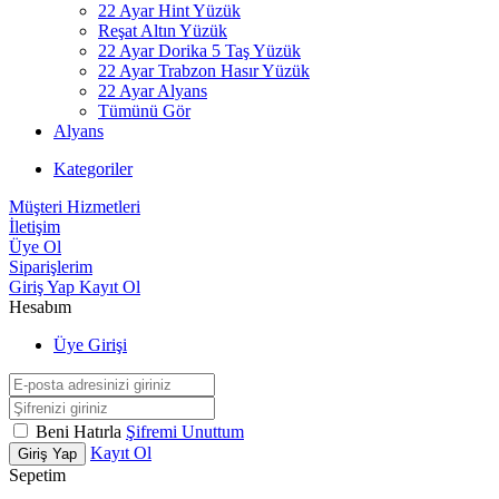
22 Ayar Hint Yüzük
Reşat Altın Yüzük
22 Ayar Dorika 5 Taş Yüzük
22 Ayar Trabzon Hasır Yüzük
22 Ayar Alyans
Tümünü Gör
Alyans
Kategoriler
Müşteri Hizmetleri
İletişim
Üye Ol
Siparişlerim
Giriş Yap
Kayıt Ol
Hesabım
Üye Girişi
Beni Hatırla
Şifremi Unuttum
Kayıt Ol
Giriş Yap
Sepetim