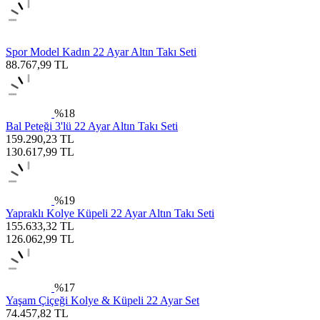
Spor Model Kadın 22 Ayar Altın Takı Seti
88.767,99
TL
%
18
Bal Peteği 3'lü 22 Ayar Altın Takı Seti
159.290,23
TL
130.617,99
TL
%
19
Yapraklı Kolye Küpeli 22 Ayar Altın Takı Seti
155.633,32
TL
126.062,99
TL
%
17
Yaşam Çiçeği Kolye & Küpeli 22 Ayar Set
74.457,82
TL