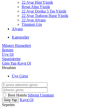
22 Ayar Hint Yüzük
Reşat Altın Yüzük
22 Ayar Dorika 5 Taş Yüzük
22 Ayar Trabzon Hasır Yüzük
22 Ayar Alyans
Tümünü Gör
Alyans
Kategoriler
Müşteri Hizmetleri
İletişim
Üye Ol
Siparişlerim
Giriş Yap
Kayıt Ol
Hesabım
Üye Girişi
Beni Hatırla
Şifremi Unuttum
Kayıt Ol
Giriş Yap
Sepetim