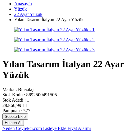
Anasayfa
Yüzük
22 Ayar Yüzük
Yılan Tasarım İtalyan 22 Ayar Yüzük
Yılan Tasarım İtalyan 22 Ayar
Yüzük
Marka :
Bilezikçi
Stok Kodu :
8692500491505
Stok Adedi :
1
28.866,99
TL
Parapuan :
577
Sepete Ekle
Hemen Al
Neden Ceyrekci.com
Listeye Ekle
Fiyat Alarmı