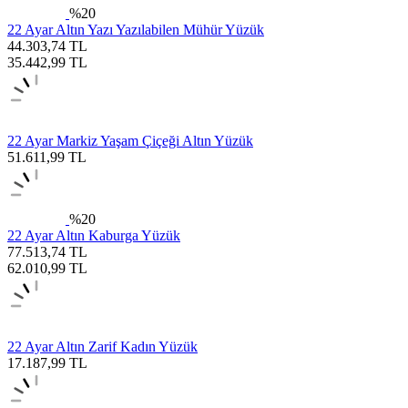
%
20
22 Ayar Altın Yazı Yazılabilen Mühür Yüzük
44.303,74
TL
35.442,99
TL
22 Ayar Markiz Yaşam Çiçeği Altın Yüzük
51.611,99
TL
%
20
22 Ayar Altın Kaburga Yüzük
77.513,74
TL
62.010,99
TL
22 Ayar Altın Zarif Kadın Yüzük
17.187,99
TL