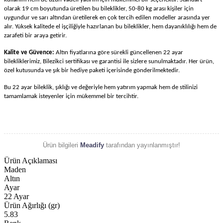
olarak 19 cm boyutunda üretilen bu bileklikler, 50-80 kg arası kişiler için
uygundur ve sarı altından üretilerek en çok tercih edilen modeller arasında yer
alır. Yüksek kalitede el işçiliğiyle hazırlanan bu bileklikler, hem dayanıklılığı hem de
zarafeti bir araya getirir.
Kalite ve Güvence:
Altın fiyatlarına göre sürekli güncellenen 22 ayar
bilekliklerimiz, Bilezikci sertifikası ve garantisi ile sizlere sunulmaktadır. Her ürün,
özel kutusunda ve şık bir hediye paketi içerisinde gönderilmektedir.
Bu 22 ayar bileklik, şıklığı ve değeriyle hem yatırım yapmak hem de stilinizi
tamamlamak isteyenler için mükemmel bir tercihtir.
Ürün bilgileri
Meadify
tarafından yayınlanmıştır!
Ürün Açıklaması
Maden
Altın
Ayar
22 Ayar
Ürün Ağırlığı (gr)
5.83