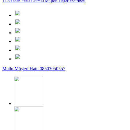
12.800'den Fazla Olumlu Müşteri Değerlendirmesi
Mutlu Müşteri Hattı 08503050557