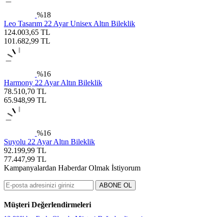
%
18
Leo Tasarım 22 Ayar Unisex Altın Bileklik
124.003,65
TL
101.682,99
TL
%
16
Harmony 22 Ayar Altın Bileklik
78.510,70
TL
65.948,99
TL
%
16
Suyolu 22 Ayar Altın Bileklik
92.199,99
TL
77.447,99
TL
Kampanyalardan Haberdar Olmak İstiyorum
ABONE OL
Müşteri Değerlendirmeleri