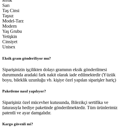
Renk
Sarı
Taş Cinsi
Taşsız
Model-Tarz
Modern
Yaş Grubu
Yetişkin
Cinsiyet
Unisex
Eksik gram gönderiliyor mu?
Siparişinizin işçilikten dolayı gramının eksik gönderilmesi
durumunda aradaki fark nakit olarak iade edilmektedir (Yüzük
boyu, bileklik uzunluğu vb. kişiye özel yapılan siparişler hariç)
Paketleme nasıl yapılıyor?
Siparişiniz özel mücevher kutusunda, Bilezikçi sertifika ve
faturasıyla hediye paketinde gönderilmektedir. Tüm ürünlerimiz
patentli ve ayar damgalıdır.
Kargo güvenli mi?