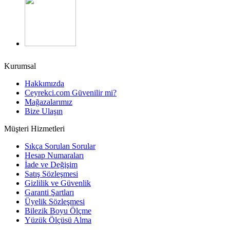
Kurumsal
Hakkımızda
Ceyrekci.com Güvenilir mi?
Mağazalarımız
Bize Ulaşın
Müşteri Hizmetleri
Sıkça Sorulan Sorular
Hesap Numaraları
İade ve Değişim
Satış Sözleşmesi
Gizlilik ve Güvenlik
Garanti Şartları
Üyelik Sözleşmesi
Bilezik Boyu Ölçme
Yüzük Ölçüsü Alma