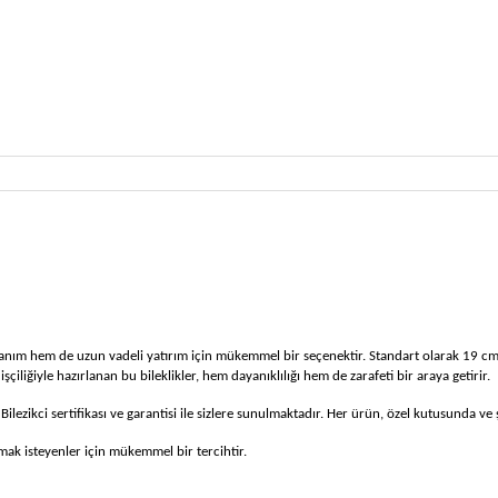
llanım hem de uzun vadeli yatırım için mükemmel bir seçenektir. Standart olarak 19 cm 
şçiliğiyle hazırlanan bu bileklikler, hem dayanıklılığı hem de zarafeti bir araya getirir.
 Bilezikci sertifikası ve garantisi ile sizlere sunulmaktadır. Her ürün, özel kutusunda ve
mak isteyenler için mükemmel bir tercihtir.