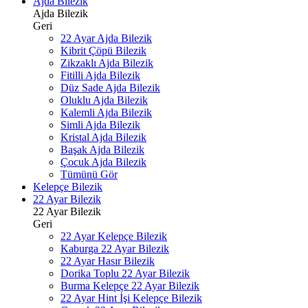
Ajda Bilezik
Ajda Bilezik
Geri
22 Ayar Ajda Bilezik
Kibrit Çöpü Bilezik
Zikzaklı Ajda Bilezik
Fitilli Ajda Bilezik
Düz Sade Ajda Bilezik
Oluklu Ajda Bilezik
Kalemli Ajda Bilezik
Simli Ajda Bilezik
Kristal Ajda Bilezik
Başak Ajda Bilezik
Çocuk Ajda Bilezik
Tümünü Gör
Kelepçe Bilezik
22 Ayar Bilezik
22 Ayar Bilezik
Geri
22 Ayar Kelepçe Bilezik
Kaburga 22 Ayar Bilezik
22 Ayar Hasır Bilezik
Dorika Toplu 22 Ayar Bilezik
Burma Kelepçe 22 Ayar Bilezik
22 Ayar Hint İşi Kelepçe Bilezik