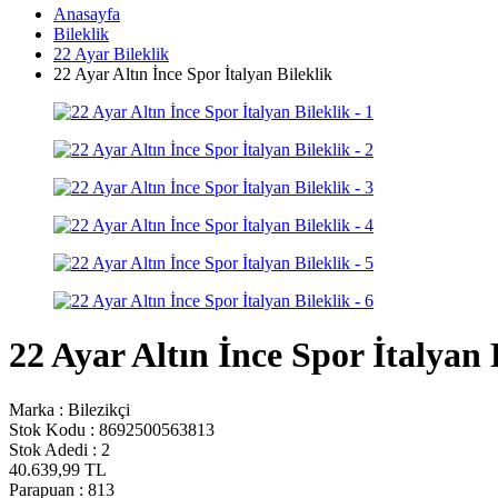
Anasayfa
Bileklik
22 Ayar Bileklik
22 Ayar Altın İnce Spor İtalyan Bileklik
22 Ayar Altın İnce Spor İtalyan 
Marka :
Bilezikçi
Stok Kodu :
8692500563813
Stok Adedi :
2
40.639,99
TL
Parapuan :
813