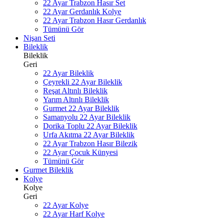
22 Ayar Trabzon Hasır Set
22 Ayar Gerdanlık Kolye
22 Ayar Trabzon Hasır Gerdanlık
Tümünü Gör
Nişan Seti
Bileklik
Bileklik
Geri
22 Ayar Bileklik
Çeyrekli 22 Ayar Bileklik
Reşat Altınlı Bileklik
Yarım Altınlı Bileklik
Gurmet 22 Ayar Bileklik
Samanyolu 22 Ayar Bileklik
Dorika Toplu 22 Ayar Bileklik
Urfa Akıtma 22 Ayar Bileklik
22 Ayar Trabzon Hasır Bilezik
22 Ayar Çocuk Künyesi
Tümünü Gör
Gurmet Bileklik
Kolye
Kolye
Geri
22 Ayar Kolye
22 Ayar Harf Kolye