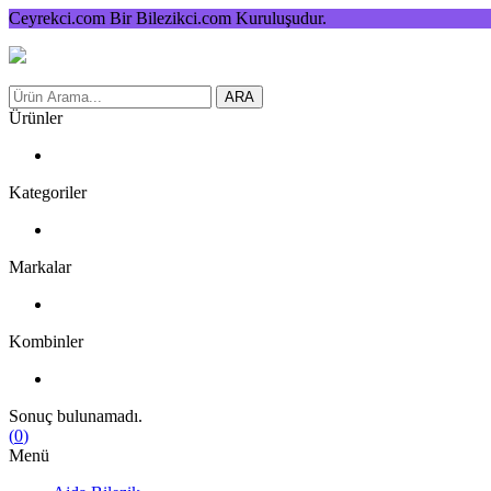
Ceyrekci.com Bir Bilezikci.com Kuruluşudur.
ARA
Ürünler
Kategoriler
Markalar
Kombinler
Sonuç bulunamadı.
(
0
)
Menü