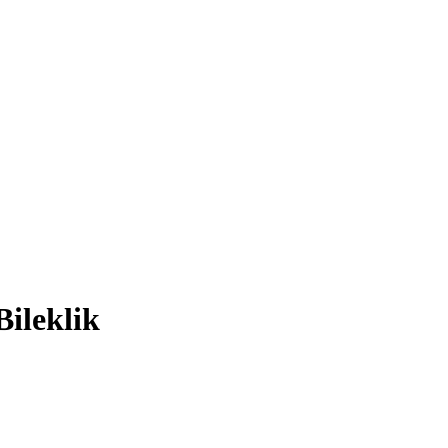
Bileklik