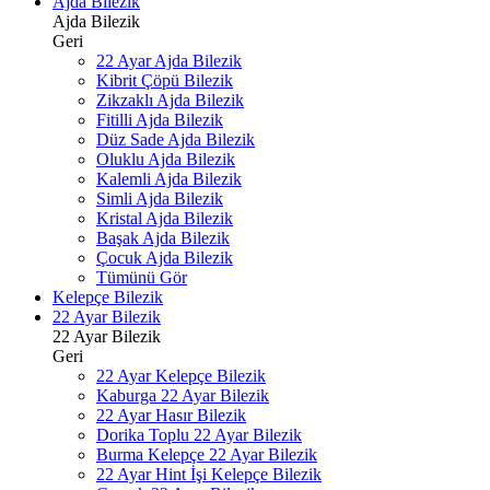
Ajda Bilezik
Ajda Bilezik
Geri
22 Ayar Ajda Bilezik
Kibrit Çöpü Bilezik
Zikzaklı Ajda Bilezik
Fitilli Ajda Bilezik
Düz Sade Ajda Bilezik
Oluklu Ajda Bilezik
Kalemli Ajda Bilezik
Simli Ajda Bilezik
Kristal Ajda Bilezik
Başak Ajda Bilezik
Çocuk Ajda Bilezik
Tümünü Gör
Kelepçe Bilezik
22 Ayar Bilezik
22 Ayar Bilezik
Geri
22 Ayar Kelepçe Bilezik
Kaburga 22 Ayar Bilezik
22 Ayar Hasır Bilezik
Dorika Toplu 22 Ayar Bilezik
Burma Kelepçe 22 Ayar Bilezik
22 Ayar Hint İşi Kelepçe Bilezik