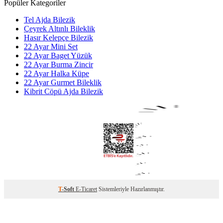
Popüler Kategoriler
Tel Ajda Bilezik
Çeyrek Altınlı Bileklik
Hasır Kelepçe Bilezik
22 Ayar Mini Set
22 Ayar Baget Yüzük
22 Ayar Burma Zincir
22 Ayar Halka Küpe
22 Ayar Gurmet Bileklik
Kibrit Cöpü Ajda Bilezik
T
-Soft
E-Ticaret
Sistemleriyle Hazırlanmıştır.