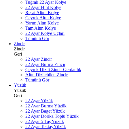
Tuğralı 22 Ayar Kolye
22 Ayar Hint Kolye
Reşat Altını Kolye
Çeyrek Altın Kolye
Yarım Altın Kolye
Tam Altın Kolye
22 Ayar Kolye Uçları
Tümünü Gör
Zincir
Zincir
Geri
22 Ayar Zincir
22 Ayar Burma Zincir
Çeyrek Dizili Zincir Gerdanlık
Altın Dizilebilen Zincir
Tümünü Gör
Yüzük
Yüzük
Geri
22 Ayar Yüzük
22 Ayar Burma Yüzük
22 Ayar Baget Yüzük
22 Ayar Dorika Toplu Yüzük
22 Ayar 5 Taş Yüzük
22 Ayar Tektaş Yüzük