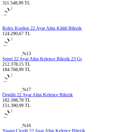
311.548,99
TL
Rolex Kordon 22 Ayar Altın Kilitli Bilezik
124.290,67
TL
%
13
Sepet 22 Ayar Altın Kelepçe Bilezik 23 Gr
212.378,15
TL
184.768,99
TL
%
17
Örgülü 22 Ayar Altın Kelepçe Bilezik
182.398,78
TL
151.390,99
TL
%
16
Yaşam Çiçeği 22 Ayar Altın Kelepçe Bilezik