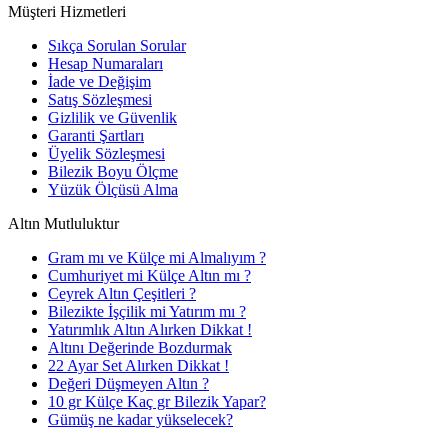
Müşteri Hizmetleri
Sıkça Sorulan Sorular
Hesap Numaraları
İade ve Değişim
Satış Sözleşmesi
Gizlilik ve Güvenlik
Garanti Şartları
Üyelik Sözleşmesi
Bilezik Boyu Ölçme
Yüzük Ölçüsü Alma
Altın Mutluluktur
Gram mı ve Külçe mi Almalıyım ?
Cumhuriyet mi Külçe Altın mı ?
Ceyrek Altın Çeşitleri ?
Bilezikte İşçilik mi Yatırım mı ?
Yatırımlık Altın Alırken Dikkat !
Altını Değerinde Bozdurmak
22 Ayar Set Alırken Dikkat !
Değeri Düşmeyen Altın ?
10 gr Külçe Kaç gr Bilezik Yapar?
Gümüş ne kadar yükselecek?