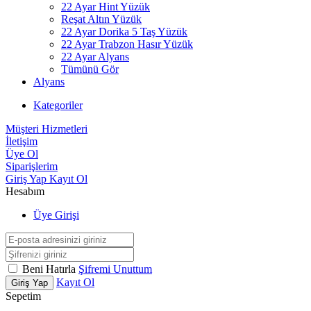
22 Ayar Hint Yüzük
Reşat Altın Yüzük
22 Ayar Dorika 5 Taş Yüzük
22 Ayar Trabzon Hasır Yüzük
22 Ayar Alyans
Tümünü Gör
Alyans
Kategoriler
Müşteri Hizmetleri
İletişim
Üye Ol
Siparişlerim
Giriş Yap
Kayıt Ol
Hesabım
Üye Girişi
Beni Hatırla
Şifremi Unuttum
Kayıt Ol
Giriş Yap
Sepetim