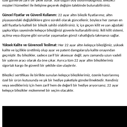
özel günlerde zarif bir şıklık sunar. Size uygun boy bulunmadığında, Bilezikci
müşteri hizmetleri ile iletişime geçerek değişim talebinde bulunabilirsiniz.
Güncel Fiyatlar ve Güvenli Kullanım:
22 ayar altın bilezik fiyatlarımız, altın
piyasasındaki değişikliklere göre sürekli olarak güncellenir, böylece her zaman en
adil fiyatlarla kaliteli bir bilezik sahibi olabilirsiniz. İç içe geçen kilit ve yan ağızdaki
şapka klips sayesinde kelepçe bileziğinizi güvenle kullanabilirsiniz. İkili kilit sistemi,
açılma veya düşme gibi sorunlar yaşamadan gönül rahatlığıyla takmanızı sağlar.
Yüksek Kalite ve Güvenceli Teslimat:
Her 22 ayar altın kelepçe bileziğimiz, yüksek
kalite ve işçilikle üretilmiş olup ayar ve patent damgalarıyla kalite onayından
geçmiştir. Bu bilezikler, sadece zarif bir aksesuar değil, aynı zamanda uzun vadeli
bir yatırım aracı olarak da öne çıkar. Ayrıca tüm 22 ayar altın bileziklerimiz
sigortalı kargo ile güvenli bir şekilde size ulaştırılır.
Bilezikci sertifikası ile birlikte sunulan kelepçe bileziklerimiz, özenle hazırlanmış
özel bir ürün kutusunda ve şık bir hediye paketiyle gönderilmektedir. Kendiniz
veya sevdikleriniz için hem zarif hem de değerli bir hediye arıyorsanız, 22 ayar
kelepçe bilezikler mükemmel bir seçim olacaktır.