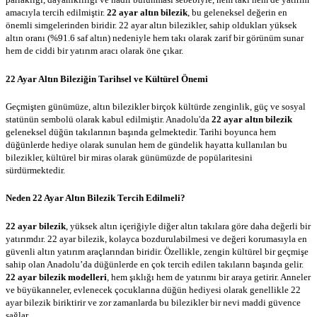
amacıyla tercih edilmiştir.
22 ayar altın bilezik
, bu geleneksel değerin en
önemli simgelerinden biridir. 22 ayar altın bilezikler, sahip oldukları yüksek
altın oranı (%91.6 saf altın) nedeniyle hem takı olarak zarif bir görünüm sunar
hem de ciddi bir yatırım aracı olarak öne çıkar.
22 Ayar Altın Bileziğin Tarihsel ve Kültürel Önemi
Geçmişten günümüze, altın bilezikler birçok kültürde zenginlik, güç ve sosyal
statünün sembolü olarak kabul edilmiştir. Anadolu'da
22 ayar altın bilezik
geleneksel düğün takılarının başında gelmektedir. Tarihi boyunca hem
düğünlerde hediye olarak sunulan hem de gündelik hayatta kullanılan bu
bilezikler, kültürel bir miras olarak günümüzde de popülaritesini
sürdürmektedir.
Neden 22 Ayar Altın Bilezik Tercih Edilmeli?
22 ayar bilezik
, yüksek altın içeriğiyle diğer altın takılara göre daha değerli bir
yatırımdır. 22 ayar bilezik, kolayca bozdurulabilmesi ve değeri korumasıyla en
güvenli altın yatırım araçlarından biridir. Özellikle, zengin kültürel bir geçmişe
sahip olan Anadolu’da düğünlerde en çok tercih edilen takıların başında gelir.
22 ayar bilezik modelleri
, hem şıklığı hem de yatırımı bir araya getirir. Anneler
ve büyükanneler, evlenecek çocuklarına düğün hediyesi olarak genellikle 22
ayar bilezik biriktirir ve zor zamanlarda bu bilezikler bir nevi maddi güvence
sağlar.