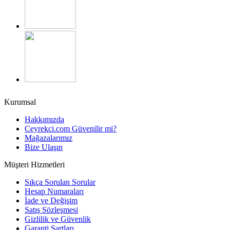
Kurumsal
Hakkımızda
Ceyrekci.com Güvenilir mi?
Mağazalarımız
Bize Ulaşın
Müşteri Hizmetleri
Sıkça Sorulan Sorular
Hesap Numaraları
İade ve Değişim
Satış Sözleşmesi
Gizlilik ve Güvenlik
Garanti Şartları