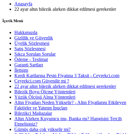
Anasayfa
22 ayar altın bilezik alırken dikkat edilmesi gerekenler
İçerik Menü
Hakkımızda
Gizlilik ve Güvenlik
Üyelik Sözleşmesi
Satış Sözleşmesi
Sıkça Sorulan Sorular
Ödeme - Teslimat
Garanti Şartları
İletişim
Kredi Kartlarına Peşin Fiyatına 3 Taksit - Ceyrekci.com
Ceyrekci.com Güvenilir mi ?
22 ayar altın bilezik alırken dikkat edilmesi gerekenler
Bilezik Boyu Ölçme Yöntemleri
Yüzük Ölçüsü Alma Yöntemleri
Altın Fiyatları Neden Yükselir? - Altın Fiyatlarını Etkileyen
Faktörler ve Yatırım İpuçları
Bilezikci Mağazalar
Altın Alırken Kuyumcu mu, Banka mı? Hangisini Tercih
Etmelisiniz?
Gümüş daha çok yükselir mi?