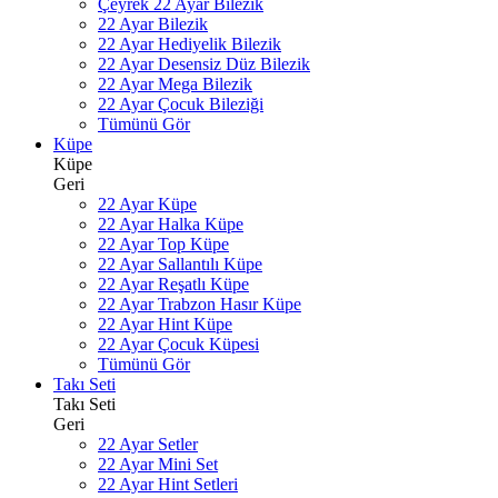
Çeyrek 22 Ayar Bilezik
22 Ayar Bilezik
22 Ayar Hediyelik Bilezik
22 Ayar Desensiz Düz Bilezik
22 Ayar Mega Bilezik
22 Ayar Çocuk Bileziği
Tümünü Gör
Küpe
Küpe
Geri
22 Ayar Küpe
22 Ayar Halka Küpe
22 Ayar Top Küpe
22 Ayar Sallantılı Küpe
22 Ayar Reşatlı Küpe
22 Ayar Trabzon Hasır Küpe
22 Ayar Hint Küpe
22 Ayar Çocuk Küpesi
Tümünü Gör
Takı Seti
Takı Seti
Geri
22 Ayar Setler
22 Ayar Mini Set
22 Ayar Hint Setleri