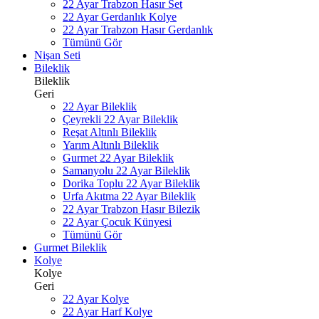
22 Ayar Trabzon Hasır Set
22 Ayar Gerdanlık Kolye
22 Ayar Trabzon Hasır Gerdanlık
Tümünü Gör
Nişan Seti
Bileklik
Bileklik
Geri
22 Ayar Bileklik
Çeyrekli 22 Ayar Bileklik
Reşat Altınlı Bileklik
Yarım Altınlı Bileklik
Gurmet 22 Ayar Bileklik
Samanyolu 22 Ayar Bileklik
Dorika Toplu 22 Ayar Bileklik
Urfa Akıtma 22 Ayar Bileklik
22 Ayar Trabzon Hasır Bilezik
22 Ayar Çocuk Künyesi
Tümünü Gör
Gurmet Bileklik
Kolye
Kolye
Geri
22 Ayar Kolye
22 Ayar Harf Kolye