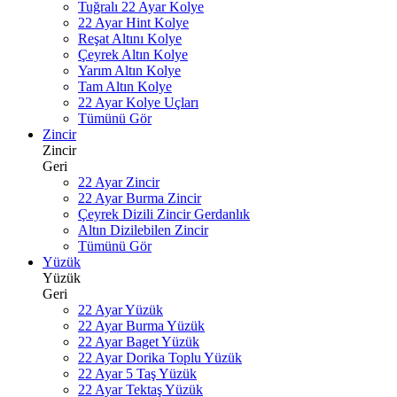
Tuğralı 22 Ayar Kolye
22 Ayar Hint Kolye
Reşat Altını Kolye
Çeyrek Altın Kolye
Yarım Altın Kolye
Tam Altın Kolye
22 Ayar Kolye Uçları
Tümünü Gör
Zincir
Zincir
Geri
22 Ayar Zincir
22 Ayar Burma Zincir
Çeyrek Dizili Zincir Gerdanlık
Altın Dizilebilen Zincir
Tümünü Gör
Yüzük
Yüzük
Geri
22 Ayar Yüzük
22 Ayar Burma Yüzük
22 Ayar Baget Yüzük
22 Ayar Dorika Toplu Yüzük
22 Ayar 5 Taş Yüzük
22 Ayar Tektaş Yüzük