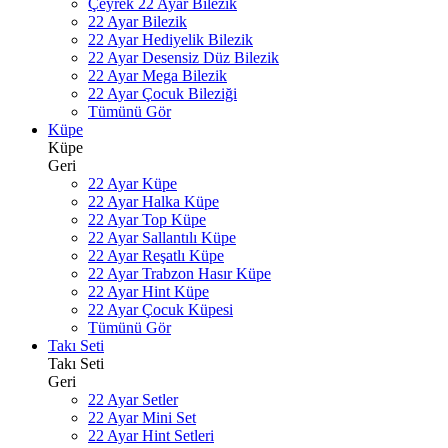
Çeyrek 22 Ayar Bilezik
22 Ayar Bilezik
22 Ayar Hediyelik Bilezik
22 Ayar Desensiz Düz Bilezik
22 Ayar Mega Bilezik
22 Ayar Çocuk Bileziği
Tümünü Gör
Küpe
Küpe
Geri
22 Ayar Küpe
22 Ayar Halka Küpe
22 Ayar Top Küpe
22 Ayar Sallantılı Küpe
22 Ayar Reşatlı Küpe
22 Ayar Trabzon Hasır Küpe
22 Ayar Hint Küpe
22 Ayar Çocuk Küpesi
Tümünü Gör
Takı Seti
Takı Seti
Geri
22 Ayar Setler
22 Ayar Mini Set
22 Ayar Hint Setleri