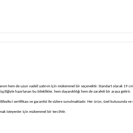
llanım hem de uzun vadeli yatırım için mükemmel bir seçenektir. Standart olarak 19 cm 
şçiliğiyle hazırlanan bu bileklikler, hem dayanıklılığı hem de zarafeti bir araya getirir.
 Bilezikci sertifikası ve garantisi ile sizlere sunulmaktadır. Her ürün, özel kutusunda ve
mak isteyenler için mükemmel bir tercihtir.