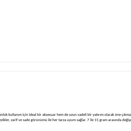
ünlük kullanım için ideal bir aksesuar hem de uzun vadeli bir yatırım olarak öne çıkmak
ikler, zarif ve sade görünümü ile her tarza uyum sağlar. 7 ile 15 gram arasında değişen a