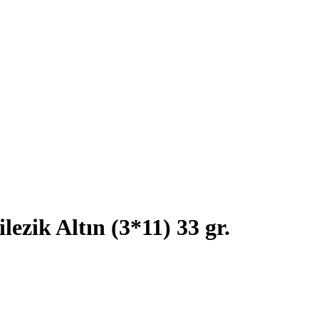
lezik Altın (3*11) 33 gr.