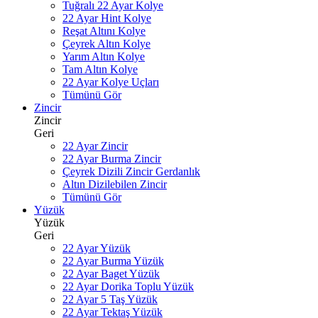
Tuğralı 22 Ayar Kolye
22 Ayar Hint Kolye
Reşat Altını Kolye
Çeyrek Altın Kolye
Yarım Altın Kolye
Tam Altın Kolye
22 Ayar Kolye Uçları
Tümünü Gör
Zincir
Zincir
Geri
22 Ayar Zincir
22 Ayar Burma Zincir
Çeyrek Dizili Zincir Gerdanlık
Altın Dizilebilen Zincir
Tümünü Gör
Yüzük
Yüzük
Geri
22 Ayar Yüzük
22 Ayar Burma Yüzük
22 Ayar Baget Yüzük
22 Ayar Dorika Toplu Yüzük
22 Ayar 5 Taş Yüzük
22 Ayar Tektaş Yüzük