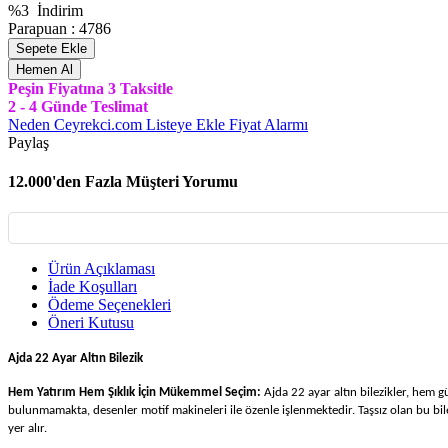
%
3
İndirim
Parapuan :
4786
Sepete Ekle
Hemen Al
Peşin Fiyatına 3 Taksitle
2 - 4 Günde Teslimat
Neden Ceyrekci.com
Listeye Ekle
Fiyat Alarmı
Paylaş
12.000'den Fazla Müşteri Yorumu
Ürün Açıklaması
İade Koşulları
Ödeme Seçenekleri
Öneri Kutusu
Ajda 22 Ayar Altın Bilezik
Hem Yatırım Hem Şıklık İçin Mükemmel Seçim:
Ajda 22 ayar altın bilezikler, hem g
bulunmamakta, desenler motif makineleri ile özenle işlenmektedir. Taşsız olan bu bilez
yer alır.