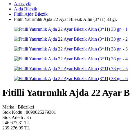
Anasayfa
Ajda Bilezik
Fitilli Ajda Bilezik
Fitilli Yatırımlık Ajda 22 Ayar Bilezik Altın (3*11) 33 gr.
Fitilli Yatırımlık Ajda 22 Ayar Bi
Marka :
Bilezikçi
Stok Kodu :
8690025279301
Stok Adedi :
85
246.677,31
TL
239.276,99
TL