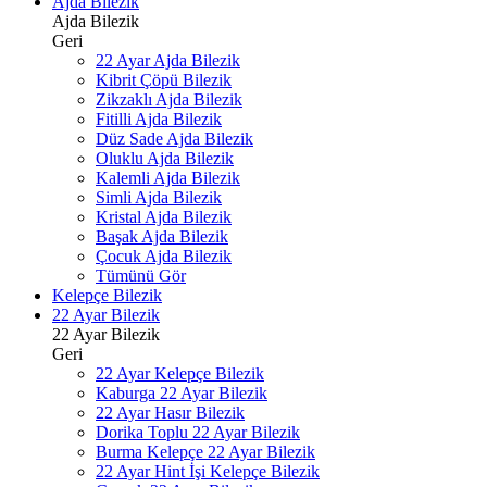
Ajda Bilezik
Ajda Bilezik
Geri
22 Ayar Ajda Bilezik
Kibrit Çöpü Bilezik
Zikzaklı Ajda Bilezik
Fitilli Ajda Bilezik
Düz Sade Ajda Bilezik
Oluklu Ajda Bilezik
Kalemli Ajda Bilezik
Simli Ajda Bilezik
Kristal Ajda Bilezik
Başak Ajda Bilezik
Çocuk Ajda Bilezik
Tümünü Gör
Kelepçe Bilezik
22 Ayar Bilezik
22 Ayar Bilezik
Geri
22 Ayar Kelepçe Bilezik
Kaburga 22 Ayar Bilezik
22 Ayar Hasır Bilezik
Dorika Toplu 22 Ayar Bilezik
Burma Kelepçe 22 Ayar Bilezik
22 Ayar Hint İşi Kelepçe Bilezik