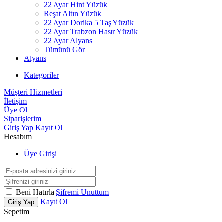
22 Ayar Hint Yüzük
Reşat Altın Yüzük
22 Ayar Dorika 5 Taş Yüzük
22 Ayar Trabzon Hasır Yüzük
22 Ayar Alyans
Tümünü Gör
Alyans
Kategoriler
Müşteri Hizmetleri
İletişim
Üye Ol
Siparişlerim
Giriş Yap
Kayıt Ol
Hesabım
Üye Girişi
Beni Hatırla
Şifremi Unuttum
Kayıt Ol
Giriş Yap
Sepetim