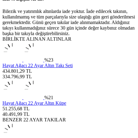
Bilezik ve yatırımlık altınlarda iade yoktur. İade edilecek takının,
kullanılmamış ve tüm parçalarıyla size ulaştığı gün geri gönderilmesi
gerekmektedir. Günü geçen takılar iade alınmamaktadır. Aldığınız
takıyı kullanmadığınız sürece 30 gün içinde değer kaybınız olmadan
başka bir takıyla değiştirebilirsiniz.
BİRLİKTE ALINAN ALTINLAR
%
23
Hayat Ağacı 22 Ayar Altın Takı Seti
434.801,29
TL
334.796,99
TL
%
21
Hayat Ağacı 22 Ayar Altın Küpe
51.255,68
TL
40.491,99
TL
BENZER 22 AYAR TAKILAR