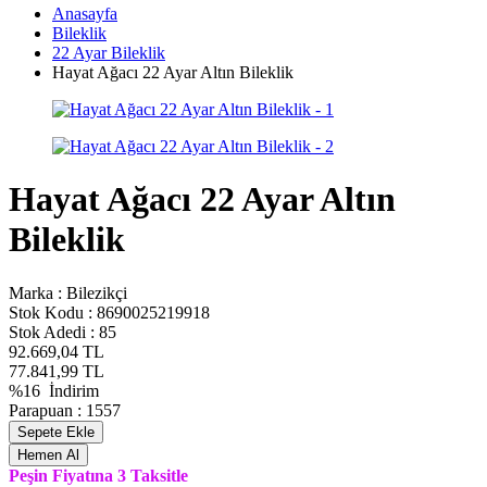
Anasayfa
Bileklik
22 Ayar Bileklik
Hayat Ağacı 22 Ayar Altın Bileklik
Hayat Ağacı 22 Ayar Altın
Bileklik
Marka :
Bilezikçi
Stok Kodu :
8690025219918
Stok Adedi :
85
92.669,04
TL
77.841,99
TL
%
16
İndirim
Parapuan :
1557
Sepete Ekle
Hemen Al
Peşin Fiyatına 3 Taksitle