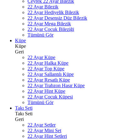
Çeyrek 22 Ayar Bilezik
22 Ayar Bilezik
22 Ayar Hediyelik Bilezik
22 Ayar Desensiz Düz Bilezik
22 Ayar Mega Bilezik
22 Ayar Çocuk Bileziği
Tümünü Gör
Küpe
Küpe
Geri
22 Ayar Küpe
22 Ayar Halka Küpe
22 Ayar Top Küpe
22 Ayar Sallantılı Küpe
22 Ayar Reşatlı Küpe
22 Ayar Trabzon Hasır Küpe
22 Ayar Hint Küpe
22 Ayar Çocuk Küpesi
Tümünü Gör
Takı Seti
Takı Seti
Geri
22 Ayar Setler
22 Ayar Mini Set
22 Ayar Hint Setleri