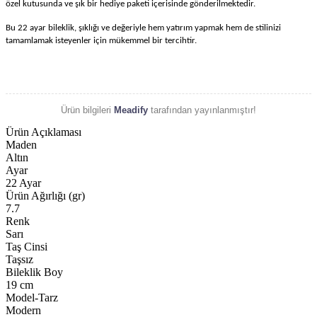
özel kutusunda ve şık bir hediye paketi içerisinde gönderilmektedir.
Bu 22 ayar bileklik, şıklığı ve değeriyle hem yatırım yapmak hem de stilinizi
tamamlamak isteyenler için mükemmel bir tercihtir.
Ürün bilgileri
Meadify
tarafından yayınlanmıştır!
Ürün Açıklaması
Maden
Altın
Ayar
22 Ayar
Ürün Ağırlığı (gr)
7.7
Renk
Sarı
Taş Cinsi
Taşsız
Bileklik Boy
19 cm
Model-Tarz
Modern