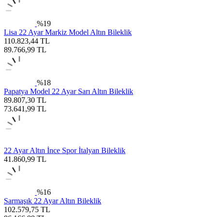
%
19
Lisa 22 Ayar Markiz Model Altın Bileklik
110.823,44
TL
89.766,99
TL
%
18
Papatya Model 22 Ayar Sarı Altın Bileklik
89.807,30
TL
73.641,99
TL
22 Ayar Altın İnce Spor İtalyan Bileklik
41.860,99
TL
%
16
Sarmaşık 22 Ayar Altın Bileklik
102.579,75
TL