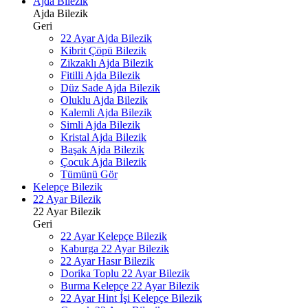
Ajda Bilezik
Ajda Bilezik
Geri
22 Ayar Ajda Bilezik
Kibrit Çöpü Bilezik
Zikzaklı Ajda Bilezik
Fitilli Ajda Bilezik
Düz Sade Ajda Bilezik
Oluklu Ajda Bilezik
Kalemli Ajda Bilezik
Simli Ajda Bilezik
Kristal Ajda Bilezik
Başak Ajda Bilezik
Çocuk Ajda Bilezik
Tümünü Gör
Kelepçe Bilezik
22 Ayar Bilezik
22 Ayar Bilezik
Geri
22 Ayar Kelepçe Bilezik
Kaburga 22 Ayar Bilezik
22 Ayar Hasır Bilezik
Dorika Toplu 22 Ayar Bilezik
Burma Kelepçe 22 Ayar Bilezik
22 Ayar Hint İşi Kelepçe Bilezik