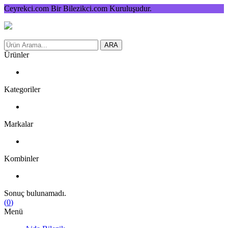
Ceyrekci.com Bir Bilezikci.com Kuruluşudur.
ARA
Ürünler
Kategoriler
Markalar
Kombinler
Sonuç bulunamadı.
(
0
)
Menü