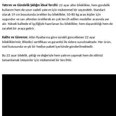
Yatırım ve Gündelik Şıklığın İdeal Tercihi:
22 ayar altın bileklikler, hem gündelik
kullanım hem de uzun vadeli yatırım için mükemmel bir seçenektir. Standart
olarak 19 cm boyutunda üretilen bu bileklikler, 50-80 kg arası kişiler için
uygundur ve sarı altından üretilerek en çok tercih edilen modeller arasında yer
alır. Yüksek kalitede el işçiliğiyle hazırlanan bu bileklikler, hem dayanıklılığı hem de
zarafeti bir araya getirir.
Kalite ve Güvence:
Altın fiyatlarına göre sürekli güncellenen 22 ayar
bilekliklerimiz, Bilezikci sertifikası ve garantisi ile sizlere sunulmaktadır. Her ürün,
özel kutusunda ve şık bir hediye paketi içerisinde gönderilmektedir.
Bu 22 ayar bileklik, şıklığı ve değeriyle hem yatırım yapmak hem de stilinizi
tamamlamak isteyenler için mükemmel bir tercihtir.