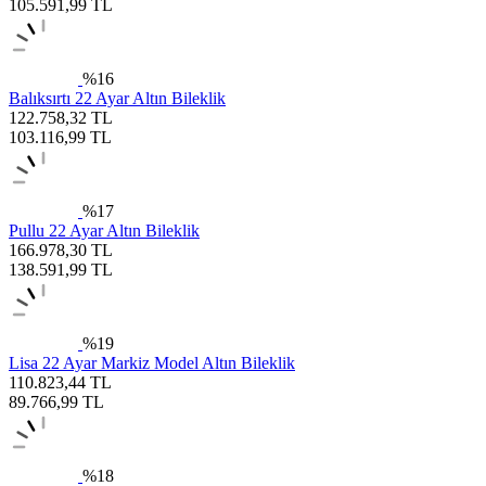
105.591,99
TL
%
16
Balıksırtı 22 Ayar Altın Bileklik
122.758,32
TL
103.116,99
TL
%
17
Pullu 22 Ayar Altın Bileklik
166.978,30
TL
138.591,99
TL
%
19
Lisa 22 Ayar Markiz Model Altın Bileklik
110.823,44
TL
89.766,99
TL
%
18