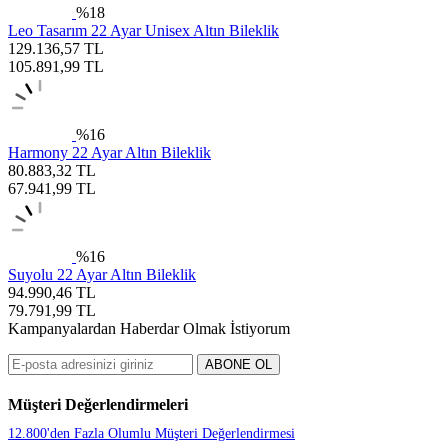
%
18
Leo Tasarım 22 Ayar Unisex Altın Bileklik
129.136,57
TL
105.891,99
TL
%
16
Harmony 22 Ayar Altın Bileklik
80.883,32
TL
67.941,99
TL
%
16
Suyolu 22 Ayar Altın Bileklik
94.990,46
TL
79.791,99
TL
Kampanyalardan Haberdar Olmak İstiyorum
ABONE OL
Müşteri Değerlendirmeleri
12.800'den Fazla Olumlu Müşteri Değerlendirmesi