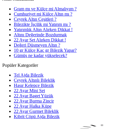
Gram mı ve Külçe mi Almalıyım ?
Cumhuriyet mi Külçe Altın mı ?
Ceyrek Altın Çeşitleri ?
Bilezikte İşçilik mi Yatırım mı ?
Yatırımlık Altın Alırken Dikkat !
Altını Değerinde Bozdurmak
22 Ayar Set Alırken Dikkat !
Değeri Düşmeyen Altın ?
10 gr Külçe Kaç gr Bilezik Yapar?
Gümüş ne kadar yükselecek?
Popüler Kategoriler
Tel Ajda Bilezik
Çeyrek Altınlı Bileklik
Hasır Kelepçe Bilezik
22 Ayar Mini Set
22 Ayar Baget Yüzük
22 Ayar Burma Zincir
22 Ayar Halka Küpe
22 Ayar Gurmet Bileklik
Kibrit Cöpü Ajda Bilezik