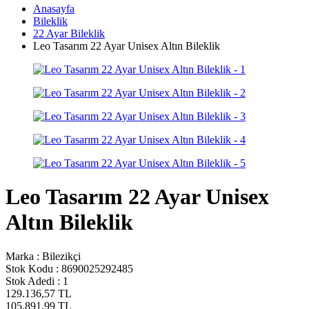
Anasayfa
Bileklik
22 Ayar Bileklik
Leo Tasarım 22 Ayar Unisex Altın Bileklik
Leo Tasarım 22 Ayar Unisex
Altın Bileklik
Marka :
Bilezikçi
Stok Kodu :
8690025292485
Stok Adedi :
1
129.136,57
TL
105.891,99
TL