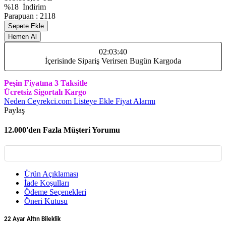
%
18
İndirim
Parapuan :
2118
Sepete Ekle
Hemen Al
02
:03
:40
İçerisinde Sipariş Verirsen Bugün Kargoda
Peşin Fiyatına 3 Taksitle
Ücretsiz Sigortalı Kargo
Neden Ceyrekci.com
Listeye Ekle
Fiyat Alarmı
Paylaş
12.000'den Fazla Müşteri Yorumu
Ürün Açıklaması
İade Koşulları
Ödeme Seçenekleri
Öneri Kutusu
22 Ayar Altın Bileklik