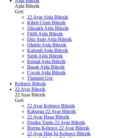
Ajda Bilezik
Ajda Bilezik
Geri
22 Ayar Ajda Bilezik
Kibrit Çöpü Bilezik
Zikzaklı Ajda Bilezik
Fitilli Ajda Bilezik
Düz Sade Ajda Bilezik
Oluklu Ajda Bilezik
Kalemli Ajda Bilezik
Simli Ajda Bilezik
Kristal Ajda Bilezik
Başak Ajda Bilezik
Çocuk Ajda Bilezik
Tümünü Gör
Kelepçe Bilezik
22 Ayar Bilezik
22 Ayar Bilezik
Geri
22 Ayar Kelepçe Bilezik
Kaburga 22 Ayar Bilezik
22 Ayar Hasır Bilezik
Dorika Toplu 22 Ayar Bilezik
Burma Kelepçe 22 Ayar Bilezik
22 Ayar Hint İşi Kelepçe Bilezik