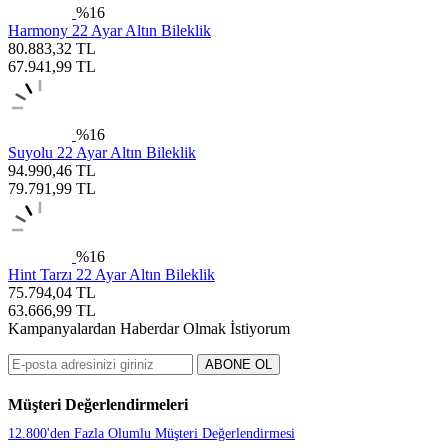
%
16
Harmony 22 Ayar Altın Bileklik
80.883,32
TL
67.941,99
TL
%
16
Suyolu 22 Ayar Altın Bileklik
94.990,46
TL
79.791,99
TL
%
16
Hint Tarzı 22 Ayar Altın Bileklik
75.794,04
TL
63.666,99
TL
Kampanyalardan Haberdar Olmak İstiyorum
ABONE OL
Müşteri Değerlendirmeleri
12.800'den Fazla Olumlu Müşteri Değerlendirmesi