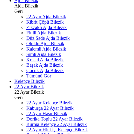
Ajda Bilezik
Ajda Bilezik
Geri
22 Ayar Ajda Bilezik
Kibrit Çöpü Bilezik
Zikzaklı Ajda Bilezik
Fitilli Ajda Bilezik
Düz Sade Ajda Bilezik
Oluklu Ajda Bilezik
Kalemli Ajda Bilezik
Simli Ajda Bilezik
Kristal Ajda Bilezik
Başak Ajda Bilezik
Çocuk Ajda Bilezik
Tümünü Gör
Kelepçe Bilezik
22 Ayar Bilezik
22 Ayar Bilezik
Geri
22 Ayar Kelepçe Bilezik
Kaburga 22 Ayar Bilezik
22 Ayar Hasır Bilezik
Dorika Toplu 22 Ayar Bilezik
Burma Kelepçe 22 Ayar Bilezik
22 Ayar Hint İşi Kelepçe Bilezik