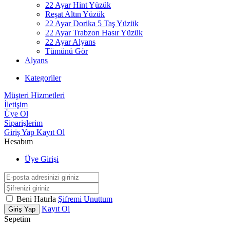
22 Ayar Hint Yüzük
Reşat Altın Yüzük
22 Ayar Dorika 5 Taş Yüzük
22 Ayar Trabzon Hasır Yüzük
22 Ayar Alyans
Tümünü Gör
Alyans
Kategoriler
Müşteri Hizmetleri
İletişim
Üye Ol
Siparişlerim
Giriş Yap
Kayıt Ol
Hesabım
Üye Girişi
Beni Hatırla
Şifremi Unuttum
Kayıt Ol
Giriş Yap
Sepetim