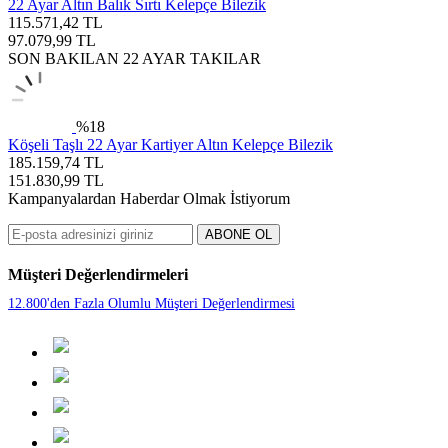
22 Ayar Altın Balık Sırtı Kelepçe Bilezik
115.571,42
TL
97.079,99
TL
SON BAKILAN 22 AYAR TAKILAR
%
18
Köşeli Taşlı 22 Ayar Kartiyer Altın Kelepçe Bilezik
185.159,74
TL
151.830,99
TL
Kampanyalardan Haberdar Olmak İstiyorum
ABONE OL
Müşteri Değerlendirmeleri
12.800'den Fazla Olumlu Müşteri Değerlendirmesi