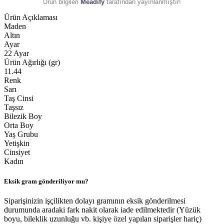
Ürün bilgileri
Meadify
tarafından yayınlanmıştır!
Ürün Açıklaması
Maden
Altın
Ayar
22 Ayar
Ürün Ağırlığı (gr)
11.44
Renk
Sarı
Taş Cinsi
Taşsız
Bilezik Boy
Orta Boy
Yaş Grubu
Yetişkin
Cinsiyet
Kadın
Eksik gram gönderiliyor mu?
Siparişinizin işçilikten dolayı gramının eksik gönderilmesi
durumunda aradaki fark nakit olarak iade edilmektedir (Yüzük
boyu, bileklik uzunluğu vb. kişiye özel yapılan siparişler hariç)