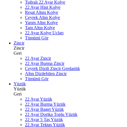
Tuğralı 22 Ayar Kolye
22 Ayar Hint Kolye
Reşat Altını Kolye
Çeyrek Altın Kolye
Yarım Altın Kolye
Tam Altın Kolye
22 Ayar Kolye Uçları
Tümünü Gör
Zincir
Zincir
Geri
22 Ayar Zincir
22 Ayar Burma Zincir
Çeyrek Dizili Zincir Gerdanlık
Altın Dizilebilen Zincir
Tümünü Gör
Yüzük
Yüzük
Geri
22 Ayar Yüzük
22 Ayar Burma Yüzük
22 Ayar Baget Yüzük
22 Ayar Dorika Toplu Yüzük
22 Ayar 5 Taş Yüzük
22 Ayar Tektaş Yüzük