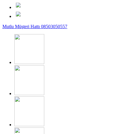
Mutlu Müşteri Hattı 08503050557