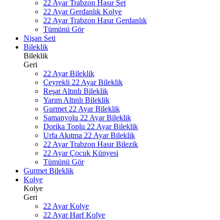
22 Ayar Trabzon Hasır Set
22 Ayar Gerdanlık Kolye
22 Ayar Trabzon Hasır Gerdanlık
Tümünü Gör
Nişan Seti
Bileklik
Bileklik
Geri
22 Ayar Bileklik
Çeyrekli 22 Ayar Bileklik
Reşat Altınlı Bileklik
Yarım Altınlı Bileklik
Gurmet 22 Ayar Bileklik
Samanyolu 22 Ayar Bileklik
Dorika Toplu 22 Ayar Bileklik
Urfa Akıtma 22 Ayar Bileklik
22 Ayar Trabzon Hasır Bilezik
22 Ayar Çocuk Künyesi
Tümünü Gör
Gurmet Bileklik
Kolye
Kolye
Geri
22 Ayar Kolye
22 Ayar Harf Kolye