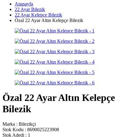
Anasayfa
22 Ayar Bilezik
22 Ayar Kelepçe Bilezik
Özal 22 Ayar Altın Kelepçe Bilezik
Özal 22 Ayar Altın Kelepçe
Bilezik
Marka :
Bilezikçi
Stok Kodu :
8690025223908
Stok Adedi :
1