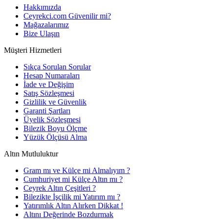
Hakkımızda
Ceyrekci.com Güvenilir mi?
Mağazalarımız
Bize Ulaşın
Müşteri Hizmetleri
Sıkça Sorulan Sorular
Hesap Numaraları
İade ve Değişim
Satış Sözleşmesi
Gizlilik ve Güvenlik
Garanti Şartları
Üyelik Sözleşmesi
Bilezik Boyu Ölçme
Yüzük Ölçüsü Alma
Altın Mutluluktur
Gram mı ve Külçe mi Almalıyım ?
Cumhuriyet mi Külçe Altın mı ?
Ceyrek Altın Çeşitleri ?
Bilezikte İşçilik mi Yatırım mı ?
Yatırımlık Altın Alırken Dikkat !
Altını Değerinde Bozdurmak