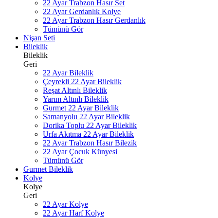
22 Ayar Trabzon Hasır Set
22 Ayar Gerdanlık Kolye
22 Ayar Trabzon Hasır Gerdanlık
Tümünü Gör
Nişan Seti
Bileklik
Bileklik
Geri
22 Ayar Bileklik
Çeyrekli 22 Ayar Bileklik
Reşat Altınlı Bileklik
Yarım Altınlı Bileklik
Gurmet 22 Ayar Bileklik
Samanyolu 22 Ayar Bileklik
Dorika Toplu 22 Ayar Bileklik
Urfa Akıtma 22 Ayar Bileklik
22 Ayar Trabzon Hasır Bilezik
22 Ayar Çocuk Künyesi
Tümünü Gör
Gurmet Bileklik
Kolye
Kolye
Geri
22 Ayar Kolye
22 Ayar Harf Kolye