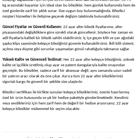
kg arasındaki bayanlar için ideal olan bu bilezikler, hem günlük kullanımda hem de
özel günlerde zarif bir şıklık sunar. Size uygun boy bulunmadığında, Bilezikci
müşteri hizmetleri ile iletişime geçerek değişim talebinde bulunabilirsiniz.
Güncel Fiyatlar ve Güvenli Kullanım:
22 ayar altın bilezik fiyatlarımız, altın
piyasasındaki değişikliklere göre sürekli olarak güncellenir, böylece her zaman en
adil fiyatlarla kaliteli bir bilezik sahibi olabilirsiniz. İç içe geçen kilit ve yan ağızdaki
şapka klips sayesinde kelepçe bileziğinizi güvenle kullanabilirsiniz. İkili kilit sistemi,
açılma veya düşme gibi sorunlar yaşamadan gönül rahatlığıyla takmanızı sağlar.
Yüksek Kalite ve Güvenceli Teslimat:
Her 22 ayar altın kelepçe bileziğimiz, yüksek
kalite ve işçilikle üretilmiş olup ayar ve patent damgalarıyla kalite onayından
geçmiştir. Bu bilezikler, sadece zarif bir aksesuar değil, aynı zamanda uzun vadeli
bir yatırım aracı olarak da öne çıkar. Ayrıca tüm 22 ayar altın bileziklerimiz
sigortalı kargo ile güvenli bir şekilde size ulaştırılır.
Bilezikci sertifikası ile birlikte sunulan kelepçe bileziklerimiz, özenle hazırlanmış
özel bir ürün kutusunda ve şık bir hediye paketiyle gönderilmektedir. Kendiniz
veya sevdikleriniz için hem zarif hem de değerli bir hediye arıyorsanız, 22 ayar
kelepçe bilezikler mükemmel bir seçim olacaktır.