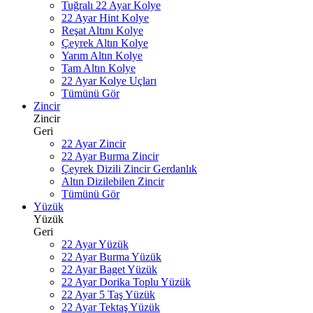
Tuğralı 22 Ayar Kolye
22 Ayar Hint Kolye
Reşat Altını Kolye
Çeyrek Altın Kolye
Yarım Altın Kolye
Tam Altın Kolye
22 Ayar Kolye Uçları
Tümünü Gör
Zincir
Zincir
Geri
22 Ayar Zincir
22 Ayar Burma Zincir
Çeyrek Dizili Zincir Gerdanlık
Altın Dizilebilen Zincir
Tümünü Gör
Yüzük
Yüzük
Geri
22 Ayar Yüzük
22 Ayar Burma Yüzük
22 Ayar Baget Yüzük
22 Ayar Dorika Toplu Yüzük
22 Ayar 5 Taş Yüzük
22 Ayar Tektaş Yüzük