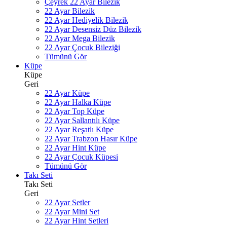
Çeyrek 22 Ayar Bilezik
22 Ayar Bilezik
22 Ayar Hediyelik Bilezik
22 Ayar Desensiz Düz Bilezik
22 Ayar Mega Bilezik
22 Ayar Çocuk Bileziği
Tümünü Gör
Küpe
Küpe
Geri
22 Ayar Küpe
22 Ayar Halka Küpe
22 Ayar Top Küpe
22 Ayar Sallantılı Küpe
22 Ayar Reşatlı Küpe
22 Ayar Trabzon Hasır Küpe
22 Ayar Hint Küpe
22 Ayar Çocuk Küpesi
Tümünü Gör
Takı Seti
Takı Seti
Geri
22 Ayar Setler
22 Ayar Mini Set
22 Ayar Hint Setleri