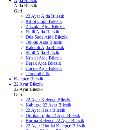
Ajda Bilezik
Ajda Bilezik
Geri
22 Ayar Ajda Bilezik
Kibrit Çöpü Bilezik
Zikzaklı Ajda Bilezik
Fitilli Ajda Bilezik
Düz Sade Ajda Bilezik
Oluklu Ajda Bilezik
Kalemli Ajda Bilezik
Simli Ajda Bilezik
Kristal Ajda Bilezik
Başak Ajda Bilezik
Çocuk Ajda Bilezik
Tümünü Gör
Kelepçe Bilezik
22 Ayar Bilezik
22 Ayar Bilezik
Geri
22 Ayar Kelepçe Bilezik
Kaburga 22 Ayar Bilezik
22 Ayar Hasır Bilezik
Dorika Toplu 22 Ayar Bilezik
Burma Kelepçe 22 Ayar Bilezik
22 Ayar Hint İşi Kelepçe Bilezik