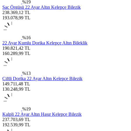
%
19
Saç Örgüsü 22 Ayar Altın Kelepçe Bilezik
238.369,12
TL
193.078,99
TL
%
16
22 Ayar Kumlu Dorika Kelepçe Altın Bileklik
190.821,42
TL
160.289,99
TL
%
13
Çiftli Dorika 22 Ayar Altın Kelepçe Bilezik
149.711,48
TL
130.248,99
TL
%
19
Kalpli 22 Ayar Altın Hasır Kelepçe Bilezik
237.703,69
TL
192.539,99
TL