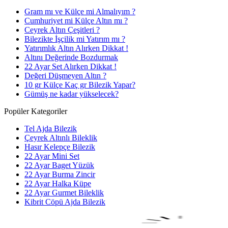
Gram mı ve Külçe mi Almalıyım ?
Cumhuriyet mi Külçe Altın mı ?
Ceyrek Altın Çeşitleri ?
Bilezikte İşçilik mi Yatırım mı ?
Yatırımlık Altın Alırken Dikkat !
Altını Değerinde Bozdurmak
22 Ayar Set Alırken Dikkat !
Değeri Düşmeyen Altın ?
10 gr Külçe Kaç gr Bilezik Yapar?
Gümüş ne kadar yükselecek?
Popüler Kategoriler
Tel Ajda Bilezik
Çeyrek Altınlı Bileklik
Hasır Kelepçe Bilezik
22 Ayar Mini Set
22 Ayar Baget Yüzük
22 Ayar Burma Zincir
22 Ayar Halka Küpe
22 Ayar Gurmet Bileklik
Kibrit Cöpü Ajda Bilezik