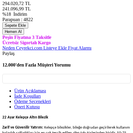
294.020,72
TL
241.096,99
TL
%
18
İndirim
Parapuan :
4822
Sepete Ekle
Hemen Al
Peşin Fiyatına 3 Taksitle
Ücretsiz Sigortalı Kargo
Neden Ceyrekci.com
Listeye Ekle
Fiyat Alarmı
Paylaş
12.000'den Fazla Müşteri Yorumu
Ürün Açıklaması
İade Koşulları
Ödeme Seçenekleri
Öneri Kutusu
22 Ayar Kelepçe Altın Bilezik
Zarif ve Güvenilir Yatırım:
Kelepçe bilezikler, bileğe doğrudan geçirilerek kullanım
kolaylığı sağladıkları için en çok tercih edilen altın takı türlerinden biridir. 50-75