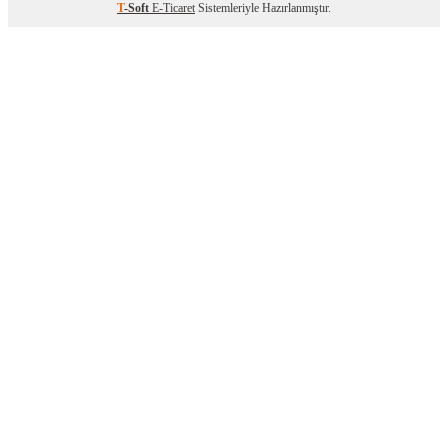
T
-Soft
E-Ticaret
Sistemleriyle Hazırlanmıştır.