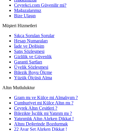
Ceyrekci.com Güvenilir mi?
Mağazalarımız
Bize Ulaşın
Müşteri Hizmetleri
Sıkça Sorulan Sorular
Hesap Numaraları
İade ve Değişim
Satış Sözleşmesi
Gizlilik ve Güvenlik
Garanti Şartları
Üyelik Sözleşmesi
Bilezik Boyu Ölçme
Yüzük Ölçüsü Alma
Altın Mutluluktur
Gram mı ve Külçe mi Almalıyım ?
Cumhuriyet mi Külçe Altın mı ?
Ceyrek Altın Çeşitleri ?
Bilezikte İşçilik mi Yatırım mı ?
Yatırımlık Altın Alırken Dikkat !
Altını Değerinde Bozdurmak
22 Ayar Set Alırken Dikkat !