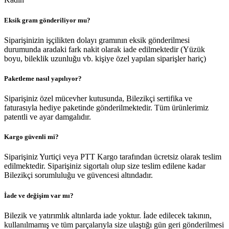
Eksik gram gönderiliyor mu?
Siparişinizin işçilikten dolayı gramının eksik gönderilmesi
durumunda aradaki fark nakit olarak iade edilmektedir (Yüzük
boyu, bileklik uzunluğu vb. kişiye özel yapılan siparişler hariç)
Paketleme nasıl yapılıyor?
Siparişiniz özel mücevher kutusunda, Bilezikçi sertifika ve
faturasıyla hediye paketinde gönderilmektedir. Tüm ürünlerimiz
patentli ve ayar damgalıdır.
Kargo güvenli mi?
Siparişiniz Yurtiçi veya PTT Kargo tarafından ücretsiz olarak teslim
edilmektedir. Siparişiniz sigortalı olup size teslim edilene kadar
Bilezikçi sorumluluğu ve güvencesi altındadır.
İade ve değişim var mı?
Bilezik ve yatırımlık altınlarda iade yoktur. İade edilecek takının,
kullanılmamış ve tüm parçalarıyla size ulaştığı gün geri gönderilmesi