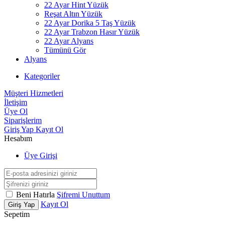
22 Ayar Hint Yüzük
Reşat Altın Yüzük
22 Ayar Dorika 5 Taş Yüzük
22 Ayar Trabzon Hasır Yüzük
22 Ayar Alyans
Tümünü Gör
Alyans
Kategoriler
Müşteri Hizmetleri
İletişim
Üye Ol
Siparişlerim
Giriş Yap
Kayıt Ol
Hesabım
Üye Girişi
Beni Hatırla
Şifremi Unuttum
Kayıt Ol
Giriş Yap
Sepetim