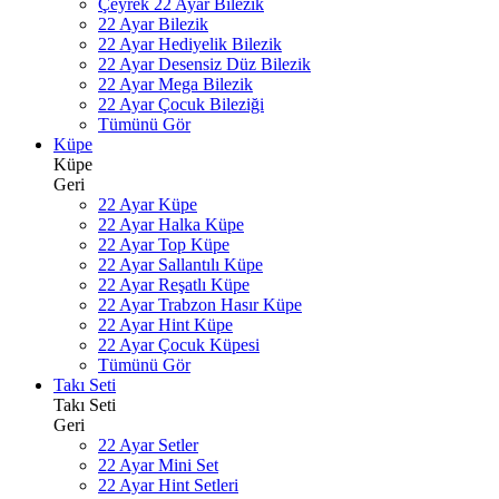
Çeyrek 22 Ayar Bilezik
22 Ayar Bilezik
22 Ayar Hediyelik Bilezik
22 Ayar Desensiz Düz Bilezik
22 Ayar Mega Bilezik
22 Ayar Çocuk Bileziği
Tümünü Gör
Küpe
Küpe
Geri
22 Ayar Küpe
22 Ayar Halka Küpe
22 Ayar Top Küpe
22 Ayar Sallantılı Küpe
22 Ayar Reşatlı Küpe
22 Ayar Trabzon Hasır Küpe
22 Ayar Hint Küpe
22 Ayar Çocuk Küpesi
Tümünü Gör
Takı Seti
Takı Seti
Geri
22 Ayar Setler
22 Ayar Mini Set
22 Ayar Hint Setleri