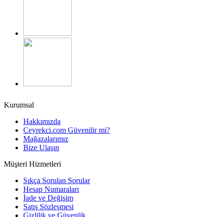
Kurumsal
Hakkımızda
Ceyrekci.com Güvenilir mi?
Mağazalarımız
Bize Ulaşın
Müşteri Hizmetleri
Sıkça Sorulan Sorular
Hesap Numaraları
İade ve Değişim
Satış Sözleşmesi
Gizlilik ve Güvenlik