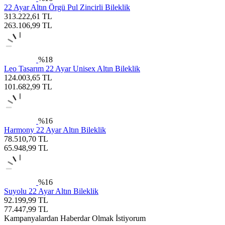
22 Ayar Altın Örgü Pul Zincirli Bileklik
313.222,61
TL
263.106,99
TL
%
18
Leo Tasarım 22 Ayar Unisex Altın Bileklik
124.003,65
TL
101.682,99
TL
%
16
Harmony 22 Ayar Altın Bileklik
78.510,70
TL
65.948,99
TL
%
16
Suyolu 22 Ayar Altın Bileklik
92.199,99
TL
77.447,99
TL
Kampanyalardan Haberdar Olmak İstiyorum