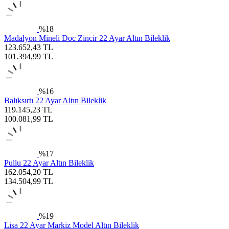
%
18
Madalyon Mineli Doc Zincir 22 Ayar Altın Bileklik
123.652,43
TL
101.394,99
TL
%
16
Balıksırtı 22 Ayar Altın Bileklik
119.145,23
TL
100.081,99
TL
%
17
Pullu 22 Ayar Altın Bileklik
162.054,20
TL
134.504,99
TL
%
19
Lisa 22 Ayar Markiz Model Altın Bileklik