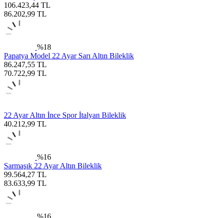
106.423,44
TL
86.202,99
TL
%
18
Papatya Model 22 Ayar Sarı Altın Bileklik
86.247,55
TL
70.722,99
TL
22 Ayar Altın İnce Spor İtalyan Bileklik
40.212,99
TL
%
16
Sarmaşık 22 Ayar Altın Bileklik
99.564,27
TL
83.633,99
TL
%
16