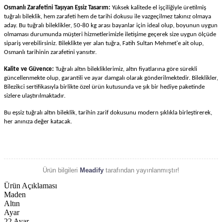
Osmanlı Zarafetini Taşıyan Eşsiz Tasarım:
Yüksek kalitede el işçiliğiyle üretilmiş
tuğralı bileklik, hem zarafeti hem de tarihi dokusu ile vazgeçilmez takınız olmaya
aday. Bu tuğralı bileklikler, 50-80 kg arası bayanlar için ideal olup, boyunun uygun
olmaması durumunda müşteri hizmetlerimizle iletişime geçerek size uygun ölçüde
sipariş verebilirsiniz. Bileklikte yer alan tuğra, Fatih Sultan Mehmet'e ait olup,
Osmanlı tarihinin zarafetini yansıtır.
Kalite ve Güvence:
Tuğralı altın bilekliklerimiz, altın fiyatlarına göre sürekli
güncellenmekte olup, garantili ve ayar damgalı olarak gönderilmektedir. Bileklikler,
Bilezikci sertifikasıyla birlikte özel ürün kutusunda ve şık bir hediye paketinde
sizlere ulaştırılmaktadır.
Bu eşsiz tuğralı altın bileklik, tarihin zarif dokusunu modern şıklıkla birleştirerek,
her anınıza değer katacak.
Ürün bilgileri
Meadify
tarafından yayınlanmıştır!
Ürün Açıklaması
Maden
Altın
Ayar
22 Ayar