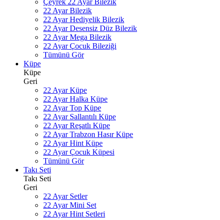
Çeyrek 22 Ayar Bilezik
22 Ayar Bilezik
22 Ayar Hediyelik Bilezik
22 Ayar Desensiz Düz Bilezik
22 Ayar Mega Bilezik
22 Ayar Çocuk Bileziği
Tümünü Gör
Küpe
Küpe
Geri
22 Ayar Küpe
22 Ayar Halka Küpe
22 Ayar Top Küpe
22 Ayar Sallantılı Küpe
22 Ayar Reşatlı Küpe
22 Ayar Trabzon Hasır Küpe
22 Ayar Hint Küpe
22 Ayar Çocuk Küpesi
Tümünü Gör
Takı Seti
Takı Seti
Geri
22 Ayar Setler
22 Ayar Mini Set
22 Ayar Hint Setleri