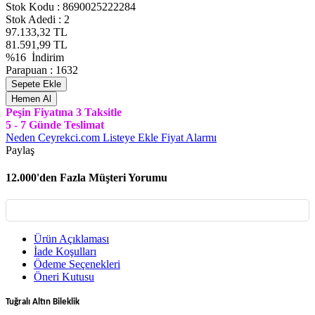
Stok Kodu :
8690025222284
Stok Adedi :
2
97.133,32
TL
81.591,99
TL
%
16
İndirim
Parapuan :
1632
Sepete Ekle
Hemen Al
Peşin Fiyatına 3 Taksitle
5 - 7 Günde Teslimat
Neden Ceyrekci.com
Listeye Ekle
Fiyat Alarmı
Paylaş
12.000'den Fazla Müşteri Yorumu
Ürün Açıklaması
İade Koşulları
Ödeme Seçenekleri
Öneri Kutusu
Tuğralı Altın Bileklik