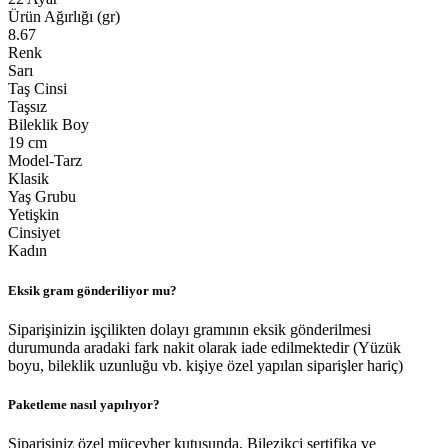
Ürün Ağırlığı (gr)
8.67
Renk
Sarı
Taş Cinsi
Taşsız
Bileklik Boy
19 cm
Model-Tarz
Klasik
Yaş Grubu
Yetişkin
Cinsiyet
Kadın
Eksik gram gönderiliyor mu?
Siparişinizin işçilikten dolayı gramının eksik gönderilmesi
durumunda aradaki fark nakit olarak iade edilmektedir (Yüzük
boyu, bileklik uzunluğu vb. kişiye özel yapılan siparişler hariç)
Paketleme nasıl yapılıyor?
Siparişiniz özel mücevher kutusunda, Bilezikçi sertifika ve