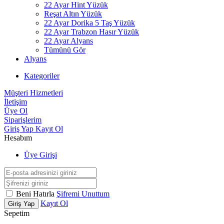
22 Ayar Hint Yüzük
Reşat Altın Yüzük
22 Ayar Dorika 5 Taş Yüzük
22 Ayar Trabzon Hasır Yüzük
22 Ayar Alyans
Tümünü Gör
Alyans
Kategoriler
Müşteri Hizmetleri
İletişim
Üye Ol
Siparişlerim
Giriş Yap
Kayıt Ol
Hesabım
Üye Girişi
Beni Hatırla
Şifremi Unuttum
Kayıt Ol
Giriş Yap
Sepetim