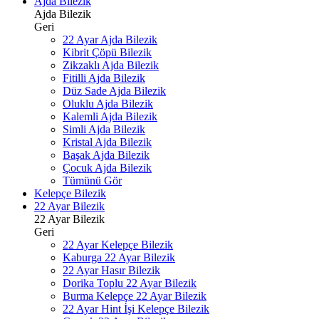
Ajda Bilezik
Ajda Bilezik
Geri
22 Ayar Ajda Bilezik
Kibrit Çöpü Bilezik
Zikzaklı Ajda Bilezik
Fitilli Ajda Bilezik
Düz Sade Ajda Bilezik
Oluklu Ajda Bilezik
Kalemli Ajda Bilezik
Simli Ajda Bilezik
Kristal Ajda Bilezik
Başak Ajda Bilezik
Çocuk Ajda Bilezik
Tümünü Gör
Kelepçe Bilezik
22 Ayar Bilezik
22 Ayar Bilezik
Geri
22 Ayar Kelepçe Bilezik
Kaburga 22 Ayar Bilezik
22 Ayar Hasır Bilezik
Dorika Toplu 22 Ayar Bilezik
Burma Kelepçe 22 Ayar Bilezik
22 Ayar Hint İşi Kelepçe Bilezik