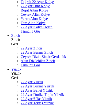
Tuğralı 22 Ayar Kolye
22 Ayar Hint Kolye
Reşat Altını Kolye
Çeyrek Altın Kolye
Yarım Altın Kolye
Tam Altın Kolye
22 Ayar Kolye Uçları
Tümünü Gör
Zincir
Zincir
Geri
22 Ayar Zincir
22 Ayar Burma Zincir
Çeyrek Dizili Zincir Gerdanlık
Altın Dizilebilen Zincir
Tümünü Gör
Yüzük
Yüzük
Geri
22 Ayar Yüzük
22 Ayar Burma Yüzük
22 Ayar Baget Yüzük
22 Ayar Dorika Toplu Yüzük
22 Ayar 5 Taş Yüzük
22 Ayar Tektaş Yüzük