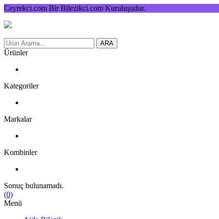
Ceyrekci.com Bir Bilezikci.com Kuruluşudur.
ARA
Ürünler
Kategoriler
Markalar
Kombinler
Sonuç bulunamadı.
(
0
)
Menü